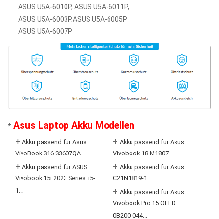
ASUS U5A-6010P, ASUS U5A-6011P,
ASUS U5A-6003P,ASUS U5A-6005P
ASUS U5A-6007P
Asus Laptop Akku Modellen
*
+
+
Akku passend für Asus
Akku passend für Asus
VivoBook S16 S3607QA
Vivobook 18 M1807
+
+
Akku passend für ASUS
Akku passend für Asus
Vivobook 15i 2023 Series: i5-
C21N1819-1
1...
+
Akku passend für Asus
Vivobook Pro 15 OLED
0B200-044...