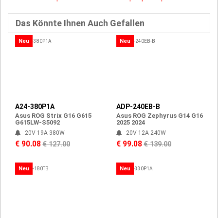
Das Könnte Ihnen Auch Gefallen
Neu
Neu
A24-380P1A
ADP-240EB-B
Asus ROG Strix G16 G615
Asus ROG Zephyrus G14 G16
G615LW-S5092
2025 2024
20V 19A 380W
20V 12A 240W
€ 90.08
€ 99.08
€ 127.00
€ 139.00
Neu
Neu