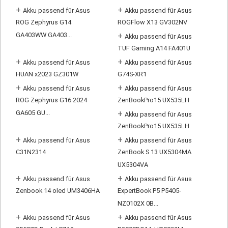
+
+
Akku passend für Asus
Akku passend für Asus
ROG Zephyrus G14
ROGFlow X13 GV302NV
GA403WW GA403...
+
Akku passend für Asus
TUF Gaming A14 FA401U
+
+
Akku passend für Asus
Akku passend für Asus
HUAN x2023 GZ301W
G74S-XR1
+
+
Akku passend für Asus
Akku passend für Asus
ROG Zephyrus G16 2024
ZenBookPro15 UX535LH
GA605 GU...
+
Akku passend für Asus
ZenBookPro15 UX535LH
+
+
Akku passend für Asus
Akku passend für Asus
C31N2314
ZenBook S 13 UX5304MA
UX5304VA
+
+
Akku passend für Asus
Akku passend für Asus
Zenbook 14 oled UM3406HA
ExpertBook P5 P5405-
NZ0102X 0B...
+
+
Akku passend für Asus
Akku passend für Asus