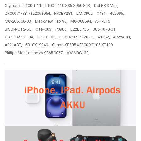
Olympus T 100 T 110 T100 T110 X36 X960 80B,
DJI RS 3 Mini,
ZR00971/SS-7222092064,
FPCBP281,
LM-CP02,
X431,
452096,
MC-265360-03,
Blackview Tab 90,
MC-308594,
A41-E15,
BISON-GT2-5G,
CTR-003,
P0986,
L22L3PG5,
308-1070-01,
GSP-2S2P-XT3A,
FPB0313S,
LiU307689PHVUTL,
A1652,
AP22ABN,
AP21A8T,
5B10X19049,
Canon XF305 XF300 XF105 XF100,
Philips Monitor Invivo 9065 9067,
VW-VBG130,