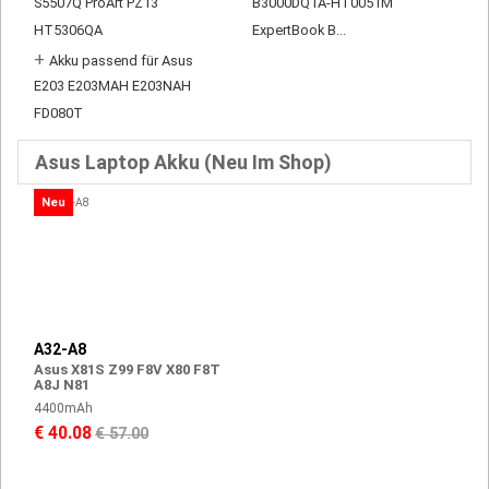
S5507Q ProArt PZ13
B3000DQ1A-HT0051M
HT5306QA
ExpertBook B...
+
Akku passend für Asus
E203 E203MAH E203NAH
FD080T
Asus Laptop Akku (Neu Im Shop)
Neu
A32-A8
Asus X81S Z99 F8V X80 F8T
A8J N81
4400mAh
€ 40.08
€ 57.00