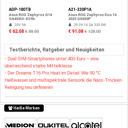
ADP-180TB
A21-330P1A
Asus ROG Zephyrus G14
Asus ROG Zephyrus Duo 16
GA403UI-XS96
2023 GX650P
20V 9A
20.0V 16.5A 330.0W
€ 62.08
€ 91.08
€ 88.00
€ 128.00
Testberichte, Ratgeber und Neuigkeiten
-
Dual-SIM-Smartphones unter 400 Euro – eine
überraschend starke Mittelklasse
-
Der Dreame T16 Pro Heat im Detail: Wie 90 °C
Heißwasser und multispektrale Sensorik die Nass-Trocken-
Reinigung neu definieren
Heiße Marken