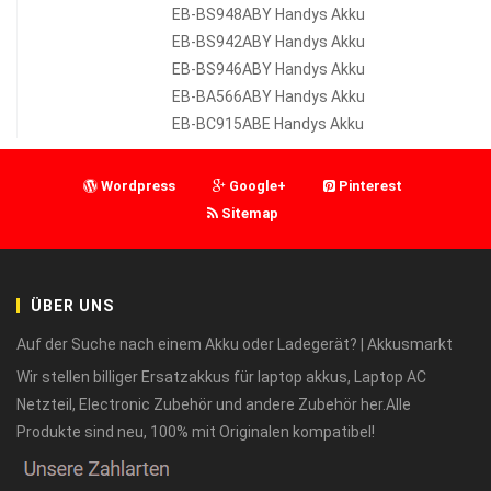
EB-BS948ABY Handys Akku
EB-BS942ABY Handys Akku
EB-BS946ABY Handys Akku
EB-BA566ABY Handys Akku
EB-BC915ABE Handys Akku
Wordpress
Google+
Pinterest
Sitemap
ÜBER UNS
Auf der Suche nach einem Akku oder Ladegerät? | Akkusmarkt
Wir stellen billiger Ersatzakkus für laptop akkus, Laptop AC
Netzteil, Electronic Zubehör und andere Zubehör her.Alle
Produkte sind neu, 100% mit Originalen kompatibel!