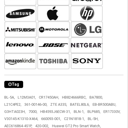
Tag
BL-5A,
L12M3A01,
CR17450AH,
HB824666RBC,
BA7800,
L21C4PE2,
361-00146-00,
ZTE A33S,
BATEL80L6,
EB-BR500ABU,
G3HTA023H,
7000,
HB4593J6ECW-31,
BLN-1,
BLP685,
ER17330V,
V30145-K1310-X464,
660093-001,
C21N1818-1,
BL-5H,
AEC616864-4S1P,
420-002,
Huawei GT2 Pro Smart Watch,