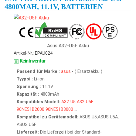
4800MAH, 11.1V, BATTERIEN
Asus A32-U5F Akku
Artikel-Nr.: EPAU024
Kein Inventar
Passend für Marke :
asus
- ( Ersatzakku )
Tyyppi :
Li-ion
Spannung :
11.1V
Kapazität :
4800mAh
Kompatibles Modell:
A32-U5
A32-U5F
90NE51B2000
90NE51B3000
...
Kompatibel zu Gerätemodell:
ASUS U5,ASUS U5A,
ASUS U5F...
Lieferzeit:
Die Lieferzeit bei der Standard-