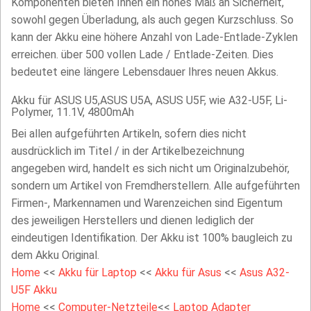
Komponenten bieten Ihnen ein hohes Maß an Sicherheit,
sowohl gegen Überladung, als auch gegen Kurzschluss. So
kann der Akku eine höhere Anzahl von Lade-Entlade-Zyklen
erreichen. über 500 vollen Lade / Entlade-Zeiten. Dies
bedeutet eine längere Lebensdauer Ihres neuen Akkus.
Akku für ASUS U5,ASUS U5A, ASUS U5F, wie A32-U5F, Li-
Polymer, 11.1V, 4800mAh
Bei allen aufgeführten Artikeln, sofern dies nicht
ausdrücklich im Titel / in der Artikelbezeichnung
angegeben wird, handelt es sich nicht um Originalzubehör,
sondern um Artikel von Fremdherstellern. Alle aufgeführten
Firmen-, Markennamen und Warenzeichen sind Eigentum
des jeweiligen Herstellers und dienen lediglich der
eindeutigen Identifikation. Der Akku ist 100% baugleich zu
dem Akku Original.
Home
<<
Akku für Laptop
<<
Akku für Asus
<<
Asus A32-
U5F Akku
Home
<<
Computer-Netzteile
<<
Laptop Adapter