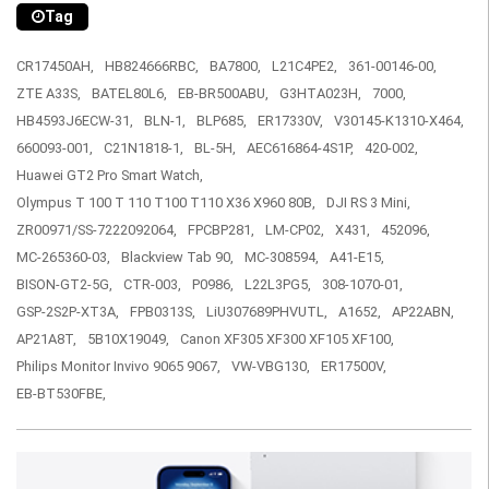
Tag
CR17450AH,
HB824666RBC,
BA7800,
L21C4PE2,
361-00146-00,
ZTE A33S,
BATEL80L6,
EB-BR500ABU,
G3HTA023H,
7000,
HB4593J6ECW-31,
BLN-1,
BLP685,
ER17330V,
V30145-K1310-X464,
660093-001,
C21N1818-1,
BL-5H,
AEC616864-4S1P,
420-002,
Huawei GT2 Pro Smart Watch,
Olympus T 100 T 110 T100 T110 X36 X960 80B,
DJI RS 3 Mini,
ZR00971/SS-7222092064,
FPCBP281,
LM-CP02,
X431,
452096,
MC-265360-03,
Blackview Tab 90,
MC-308594,
A41-E15,
BISON-GT2-5G,
CTR-003,
P0986,
L22L3PG5,
308-1070-01,
GSP-2S2P-XT3A,
FPB0313S,
LiU307689PHVUTL,
A1652,
AP22ABN,
AP21A8T,
5B10X19049,
Canon XF305 XF300 XF105 XF100,
Philips Monitor Invivo 9065 9067,
VW-VBG130,
ER17500V,
EB-BT530FBE,