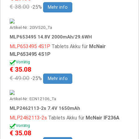
€ 38.00
-25%
Mehr info
Artikel-Nr.: 20IV520_Ta
MLP653495 14.8V 2000mAh/29.6WH
MLP653495
4S1P
Tablets Akku für
McNair
MLP653495 4S1P
Vorrätig
€ 35.08
€ 49.00
-25%
Mehr info
Artikel-Nr.: ECN12106_Ta
MLP2462113-2s 7.4V 1650mAh
MLP2462113-2s
Tablets Akku für
McNair IF236A
Vorrätig
€ 35.08