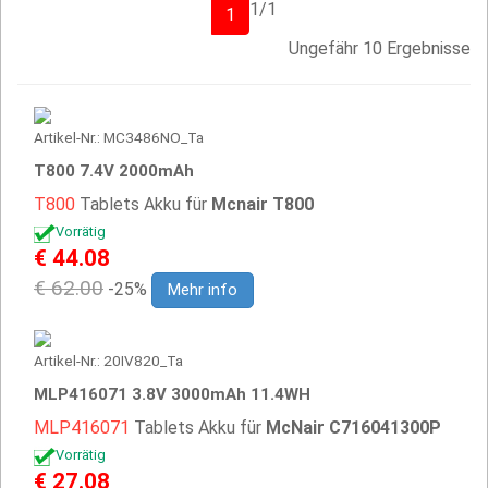
1/1
1
Ungefähr 10 Ergebnisse
Artikel-Nr.: MC3486NO_Ta
T800 7.4V 2000mAh
T800
Tablets Akku für
Mcnair T800
Vorrätig
€ 44.08
€ 62.00
-25%
Mehr info
Artikel-Nr.: 20IV820_Ta
MLP416071 3.8V 3000mAh 11.4WH
MLP416071
Tablets Akku für
McNair C716041300P
Vorrätig
€ 27.08