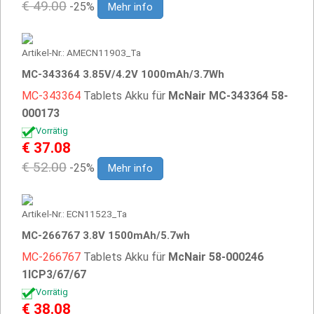
€ 49.00
-25%
Mehr info
Artikel-Nr.: AMECN11903_Ta
MC-343364 3.85V/4.2V 1000mAh/3.7Wh
MC-343364
Tablets Akku für
McNair MC-343364 58-
000173
Vorrätig
€ 37.08
€ 52.00
-25%
Mehr info
Artikel-Nr.: ECN11523_Ta
MC-266767 3.8V 1500mAh/5.7wh
MC-266767
Tablets Akku für
McNair 58-000246
1ICP3/67/67
Vorrätig
€ 38.08