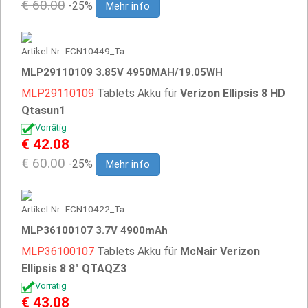
€ 60.00
-25%
Mehr info
Artikel-Nr.: ECN10449_Ta
MLP29110109 3.85V 4950MAH/19.05WH
MLP29110109
Tablets Akku für
Verizon Ellipsis 8 HD
Qtasun1
Vorrätig
€ 42.08
€ 60.00
-25%
Mehr info
Artikel-Nr.: ECN10422_Ta
MLP36100107 3.7V 4900mAh
MLP36100107
Tablets Akku für
McNair Verizon
Ellipsis 8 8" QTAQZ3
Vorrätig
€ 43.08