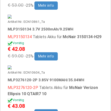
€ 53.00
-25%
Mehr info
Artikel-Nr.: ECN10861_Ta
MLP3150134 3.7V 2500mAh/9.25WH
MLP3150134
Tablets Akku für
McNair 3150134-H29
Vorrätig
€ 42.08
€ 59.00
-25%
Mehr info
Artikel-Nr.: ECN10604_Ta
MLP3276120-2P 3.85V 9100MAH/35.04WH
MLP3276120-2P
Tablets Akku für
McNair Verizon
Ellipsis 10 QTAIR7 10
Vorrätig
€ 43.08