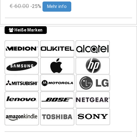
€ 60.00
-25%
Mehr info
Heiße Marken