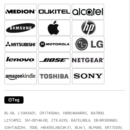
Tag
BL-5A,
L12M3A01,
CR17450AH,
HB824666RBC,
BA7800,
L21C4PE2,
361-00146-00,
ZTE A33S,
BATEL80L6,
EB-BR500ABU,
G3HTA023H,
7000,
HB4593J6ECW-31,
BLN-1,
BLP685,
ER17330V,