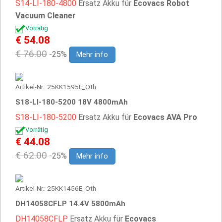
S14-LI-180-4800
Ersatz Akku für
Ecovacs Robot
Vacuum Cleaner
Vorrätig
€ 54.08
€ 76.00
-25%
Mehr info
Artikel-Nr.: 25KK1595E_Oth
S18-LI-180-5200 18V 4800mAh
S18-LI-180-5200
Ersatz Akku für
Ecovacs AVA Pro
Vorrätig
€ 44.08
€ 62.00
-25%
Mehr info
Artikel-Nr.: 25KK1456E_Oth
DH14058CFLP 14.4V 5800mAh
DH14058CFLP
Ersatz Akku für
Ecovacs