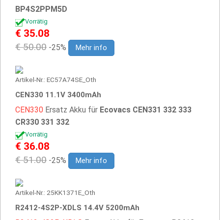
BP4S2PPM5D
Vorrätig
€ 35.08
€ 50.00
-25%
Mehr info
Artikel-Nr.: EC57A74SE_Oth
CEN330 11.1V 3400mAh
CEN330
Ersatz Akku für
Ecovacs CEN331 332 333
CR330 331 332
Vorrätig
€ 36.08
€ 51.00
-25%
Mehr info
Artikel-Nr.: 25KK1371E_Oth
R2412-4S2P-XDLS 14.4V 5200mAh