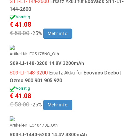
S11-L1-144-2600
Ersatz Akku für
Ecovacs S11-L1-
144-2600
Vorrätig
€ 41.08
€ 58.00
-25%
Mehr info
Artikel-Nr.: EC5175NO_Oth
S09-LI-148-3200 14.8V 3200mAh
S09-LI-148-3200
Ersatz Akku für
Ecovacs Deebot
Ozmo 900 901 905 920
Vorrätig
€ 41.08
€ 58.00
-25%
Mehr info
Artikel-Nr.: EC4047JL_Oth
R03-LI-1440-5200 14.4V 4800mAh