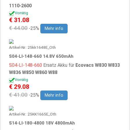
1110-2600
Vorrätig
€ 31.08
€ 44.00
-25%
Mehr info
Artikel-Nr.: 25kk1648E_Oth
S04-LI-148-660 14.8V 650mAh
S04-LI-148-660
Ersatz Akku für
Ecovacs W830 W833
W836 W850 W860 W88
Vorrätig
€ 29.08
€ 41.00
-25%
Mehr info
Artikel-Nr.: 25KK1665E_Oth
S14-LI-180-4800 18V 4800mAh