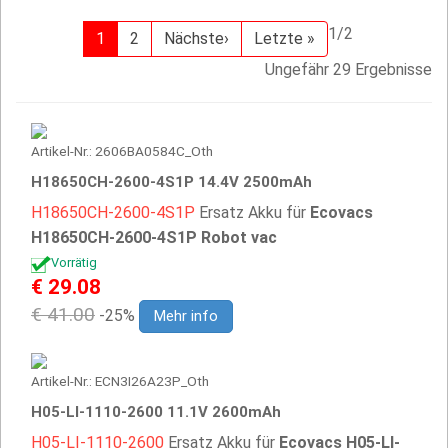
1/2
1
2
Nächste›
Letzte »
Ungefähr 29 Ergebnisse
Artikel-Nr.: 2606BA0584C_Oth
H18650CH-2600-4S1P 14.4V 2500mAh
H18650CH-2600-4S1P
Ersatz Akku für
Ecovacs
H18650CH-2600-4S1P Robot vac
Vorrätig
€ 29.08
€ 41.00
-25%
Mehr info
Artikel-Nr.: ECN3I26A23P_Oth
H05-LI-1110-2600 11.1V 2600mAh
H05-LI-1110-2600
Ersatz Akku für
Ecovacs H05-LI-