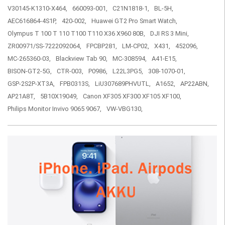
V30145-K1310-X464,
660093-001,
C21N1818-1,
BL-5H,
AEC616864-4S1P,
420-002,
Huawei GT2 Pro Smart Watch,
Olympus T 100 T 110 T100 T110 X36 X960 80B,
DJI RS 3 Mini,
ZR00971/SS-7222092064,
FPCBP281,
LM-CP02,
X431,
452096,
MC-265360-03,
Blackview Tab 90,
MC-308594,
A41-E15,
BISON-GT2-5G,
CTR-003,
P0986,
L22L3PG5,
308-1070-01,
GSP-2S2P-XT3A,
FPB0313S,
LiU307689PHVUTL,
A1652,
AP22ABN,
AP21A8T,
5B10X19049,
Canon XF305 XF300 XF105 XF100,
Philips Monitor Invivo 9065 9067,
VW-VBG130,