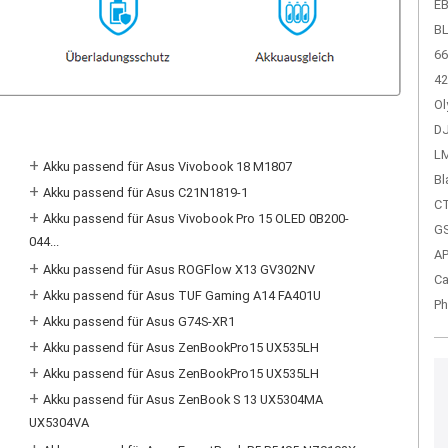
EB
BL
66
42
Ol
DJ
LM
+
Akku passend für Asus Vivobook 18 M1807
Bl
+
Akku passend für Asus C21N1819-1
CT
+
Akku passend für Asus Vivobook Pro 15 OLED 0B200-
GS
044...
A
+
Akku passend für Asus ROGFlow X13 GV302NV
Ca
+
Akku passend für Asus TUF Gaming A14 FA401U
Ph
+
Akku passend für Asus G74S-XR1
+
Akku passend für Asus ZenBookPro15 UX535LH
+
Akku passend für Asus ZenBookPro15 UX535LH
+
Akku passend für Asus ZenBook S 13 UX5304MA
UX5304VA