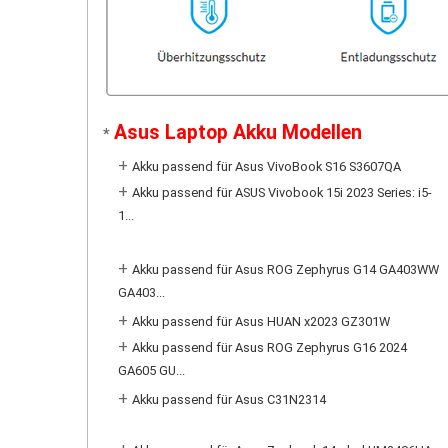
Asus Laptop Akku Modellen
*
+
Akku passend für Asus VivoBook S16 S3607QA
+
Akku passend für ASUS Vivobook 15i 2023 Series: i5-
1...
+
Akku passend für Asus ROG Zephyrus G14 GA403WW
GA403...
+
Akku passend für Asus HUAN x2023 GZ301W
+
Akku passend für Asus ROG Zephyrus G16 2024
GA605 GU...
+
Akku passend für Asus C31N2314