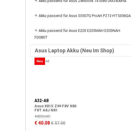
+
Akku passend für Asus Zenbook 14 oled UM3406HA
+
Akku passend für Asus S5507Q ProArt PZ13 HT5306QA
+
Akku passend für Asus E203 E203MAH E203NAH
FD080T
Asus Laptop Akku (Neu Im Shop)
Neu
A32-A8
Asus X81S Z99 F8V X80
F8T A8J N81
4400mAh
€ 40.08
€ 57.00