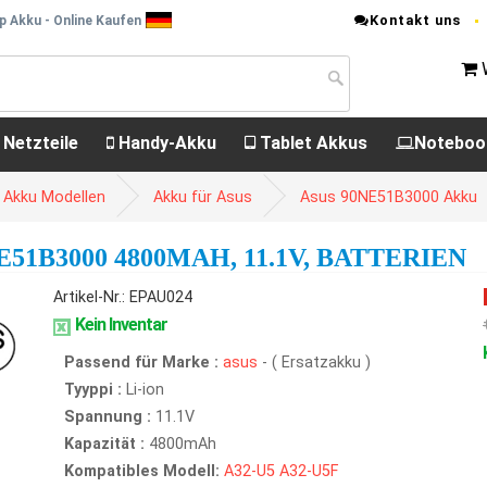
Kontakt uns
p Akku - Online Kaufen
 Netzteile
Handy-Akku
Tablet Akkus
Noteboo
 Akku Modellen
Akku für Asus
Asus 90NE51B3000 Akku
51B3000 4800MAH, 11.1V, BATTERIEN
Artikel-Nr.: EPAU024
Kein Inventar
Passend für Marke :
asus
- ( Ersatzakku )
Tyyppi :
Li-ion
Spannung :
11.1V
Kapazität :
4800mAh
Kompatibles Modell:
A32-U5
A32-U5F