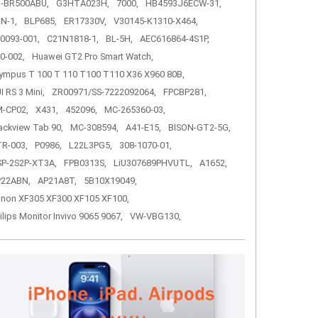
-BR500ABU,
G3HTA023H,
7000,
HB4593J6ECW-31,
N-1,
BLP685,
ER17330V,
V30145-K1310-X464,
0093-001,
C21N1818-1,
BL-5H,
AEC616864-4S1P,
0-002,
Huawei GT2 Pro Smart Watch,
ympus T 100 T 110 T100 T110 X36 X960 80B,
I RS 3 Mini,
ZR00971/SS-7222092064,
FPCBP281,
-CP02,
X431,
452096,
MC-265360-03,
ackview Tab 90,
MC-308594,
A41-E15,
BISON-GT2-5G,
R-003,
P0986,
L22L3PG5,
308-1070-01,
P-2S2P-XT3A,
FPB0313S,
LiU307689PHVUTL,
A1652,
P22ABN,
AP21A8T,
5B10X19049,
non XF305 XF300 XF105 XF100,
ilips Monitor Invivo 9065 9067,
VW-VBG130,