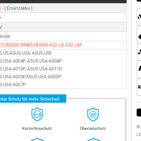
s
- ( Ersatzakku )
n
1V
0mAh
E51B2000
90NE51B3000
A32-U5
A32-U5F
S U5,ASUS U5A, ASUS U5F,
S U5A-6004P, ASUS U5A-6008P
S U5A-6010P, ASUS U5A-6011P,
S U5A-6003P,ASUS U5A-6005P
S U5A-6007P
BL
L2