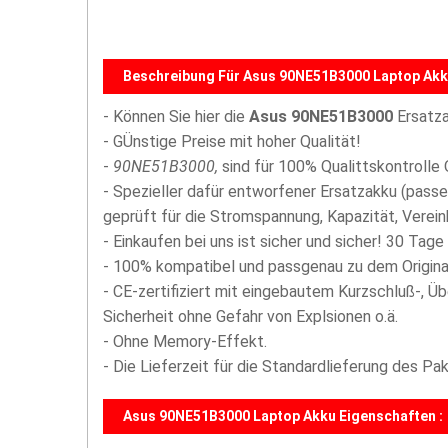
Beschreibung Für Asus 90NE51B3000 Laptop Akk
- Können Sie hier die
Asus 90NE51B3000
Ersatza
- GÜnstige Preise mit hoher Qualität!
-
90NE51B3000,
sind für 100% Qualittskontrolle 
- Spezieller dafür entworfener Ersatzakku (passe
geprüft für die Stromspannung, Kapazität, Vereinb
- Einkaufen bei uns ist sicher und sicher! 30 Tage
- 100% kompatibel und passgenau zu dem Origina
- CE-zertifiziert mit eingebautem Kurzschluß-, Ü
Sicherheit ohne Gefahr von Explsionen o.ä.
- Ohne Memory-Effekt.
- Die Lieferzeit für die Standardlieferung des P
Asus 90NE51B3000 Laptop Akku Eigenschaften :