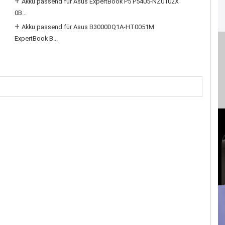
+
Akku passend für Asus ExpertBook P5 P5405-NZ0102X
0B...
+
Akku passend für Asus B3000DQ1A-HT0051M
ExpertBook B...