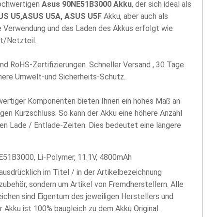
hochwertigen
Asus 90NE51B3000 Akku
, der sich ideal als
US U5,ASUS U5A, ASUS U5F
Akku, aber auch als
ie Verwendung und das Laden des Akkus erfolgt wie
t/Netzteil.
nd RoHS-Zertifizierungen. Schneller Versand , 30 Tage
öhere Umwelt-und Sicherheits-Schutz.
hwertiger Komponenten bieten Ihnen ein hohes Maß an
egen Kurzschluss. So kann der Akku eine höhere Anzahl
len Lade / Entlade-Zeiten. Dies bedeutet eine längere
E51B3000, Li-Polymer, 11.1V, 4800mAh
 ausdrücklich im Titel / in der Artikelbezeichnung
zubehör, sondern um Artikel von Fremdherstellern. Alle
chen sind Eigentum des jeweiligen Herstellers und
er Akku ist 100% baugleich zu dem Akku Original.