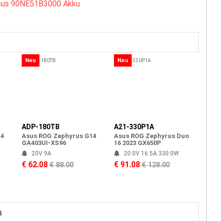
sus 90NE51B3000 Akku
Neu
Neu
ADP-180TB
A21-330P1A
14
Asus ROG Zephyrus G14
Asus ROG Zephyrus Duo
GA403UI-XS96
16 2023 GX650P
20V 9A
20.0V 16.5A 330.0W
€ 62.08
€ 91.08
€ 88.00
€ 128.00
n