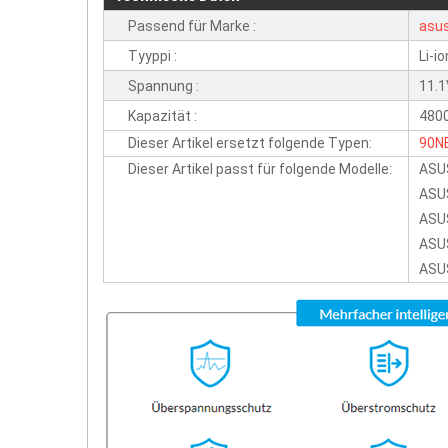
Passend für Marke :
asu
Tyyppi :
Li-io
Spannung :
11.
Kapazität :
480
Dieser Artikel ersetzt folgende Typen:
90N
Dieser Artikel passt für folgende Modelle:
ASU
ASU
ASU
ASU
ASU