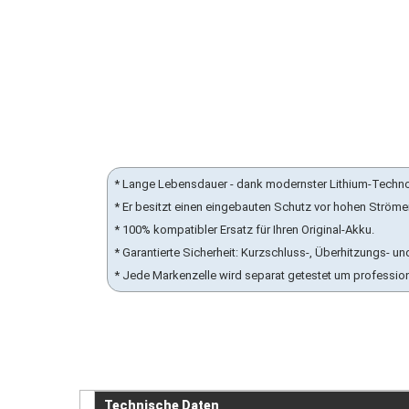
* Lange Lebensdauer - dank modernster Lithium-Techn
* Er besitzt einen eingebauten Schutz vor hohen Ström
* 100% kompatibler Ersatz für Ihren Original-Akku.
* Garantierte Sicherheit: Kurzschluss-, Überhitzungs-
* Jede Markenzelle wird separat getestet um professio
Technische Daten