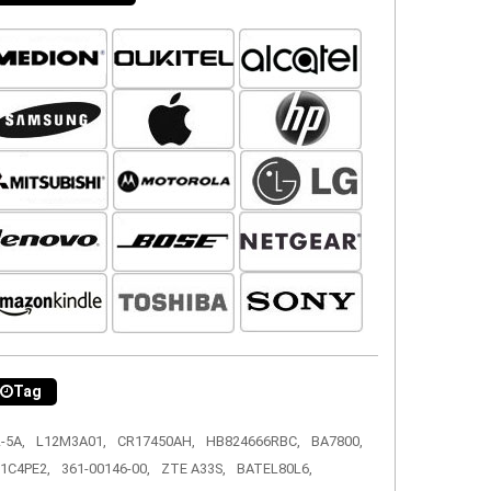
Tag
-5A,
L12M3A01,
CR17450AH,
HB824666RBC,
BA7800,
1C4PE2,
361-00146-00,
ZTE A33S,
BATEL80L6,