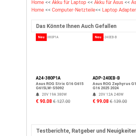
Home
<<
Akku für Laptop
<<
Akku für Asus
<<
A
Home
<<
Computer-Netzteile
<<
Laptop Adapter
Das Könnte Ihnen Auch Gefallen
Neu
Neu
A24-380P1A
ADP-240EB-B
Asus ROG Strix G16 G615
Asus ROG Zephyrus G
G615LW-S5092
G16 2025 2024
20V 19A 380W
20V 12A 240W
€ 90.08
€ 99.08
€ 127.00
€ 139.00
Testberichte, Ratgeber und Neuigkeite