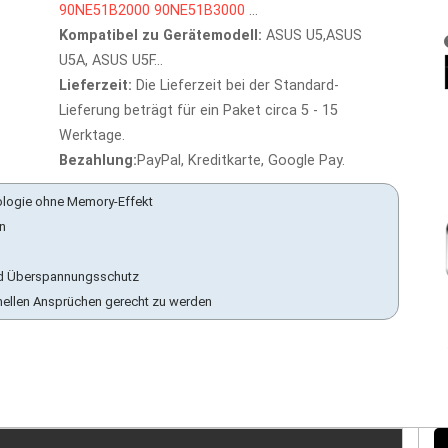
90NE51B2000
90NE51B3000
...
Kompatibel zu Gerätemodell:
ASUS U5,ASUS
U5A, ASUS U5F...
Lieferzeit:
Die Lieferzeit bei der Standard-
Lieferung beträgt für ein Paket circa 5 - 15
Werktage.
Bezahlung:
PayPal, Kreditkarte, Google Pay.
ologie ohne Memory-Effekt
en
 und Überspannungsschutz
nellen Ansprüchen gerecht zu werden