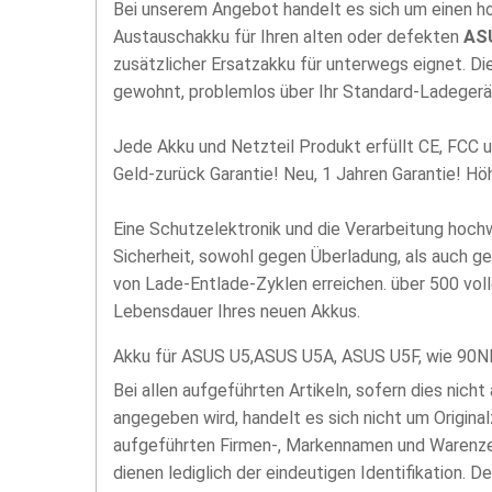
Bei unserem Angebot handelt es sich um einen 
Austauschakku für Ihren alten oder defekten
AS
zusätzlicher Ersatzakku für unterwegs eignet. D
gewohnt, problemlos über Ihr Standard-Ladegerä
Jede Akku und Netzteil Produkt erfüllt CE, FCC u
Geld-zurück Garantie! Neu, 1 Jahren Garantie! H
Eine Schutzelektronik und die Verarbeitung hoc
Sicherheit, sowohl gegen Überladung, als auch g
von Lade-Entlade-Zyklen erreichen. über 500 vol
Lebensdauer Ihres neuen Akkus.
Akku für ASUS U5,ASUS U5A, ASUS U5F, wie 90N
Bei allen aufgeführten Artikeln, sofern dies nicht
angegeben wird, handelt es sich nicht um Original
aufgeführten Firmen-, Markennamen und Warenzei
dienen lediglich der eindeutigen Identifikation. D