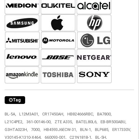
Tag
BL-5A,
L12M3A01,
CR17450AH,
HB824666RBC,
BA7800,
L21C4PE2,
361-00146-00,
ZTE A33S,
BATEL80L6,
EB-BR500ABU,
G3HTA023H,
7000,
HB4593J6ECW-31,
BLN-1,
BLP685,
ER17330V,
V30145-K1310-X464,
660093-001,
C21N1818-1,
BL-5H,