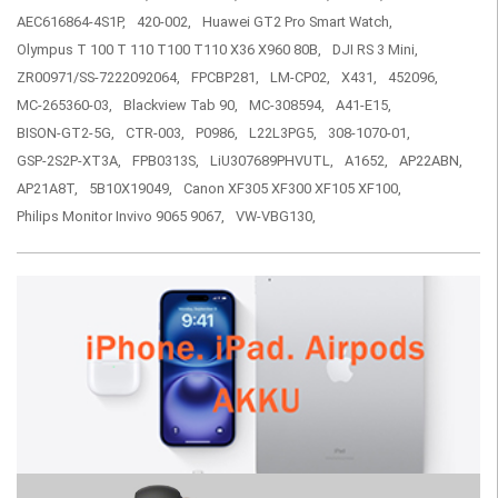
AEC616864-4S1P,
420-002,
Huawei GT2 Pro Smart Watch,
Olympus T 100 T 110 T100 T110 X36 X960 80B,
DJI RS 3 Mini,
ZR00971/SS-7222092064,
FPCBP281,
LM-CP02,
X431,
452096,
MC-265360-03,
Blackview Tab 90,
MC-308594,
A41-E15,
BISON-GT2-5G,
CTR-003,
P0986,
L22L3PG5,
308-1070-01,
GSP-2S2P-XT3A,
FPB0313S,
LiU307689PHVUTL,
A1652,
AP22ABN,
AP21A8T,
5B10X19049,
Canon XF305 XF300 XF105 XF100,
Philips Monitor Invivo 9065 9067,
VW-VBG130,