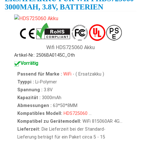
3000MAH, 3.8V, BATTERIEN
Wifi HDS725060 Akku
Artikel-Nr.: 2506BA0145C_Oth
Vorrätig
Passend für Marke :
WiFi
- ( Ersatzakku )
Tyyppi :
Li-Polymer
Spannung :
3.8V
Kapazität :
3000mAh
Abmessungen :
63*50*8MM
Kompatibles Modell:
HDS725060
...
Kompatibel zu Gerätemodell:
WiFi 815060AR 4G...
Lieferzeit:
Die Lieferzeit bei der Standard-
Lieferung beträgt für ein Paket circa 5 - 15