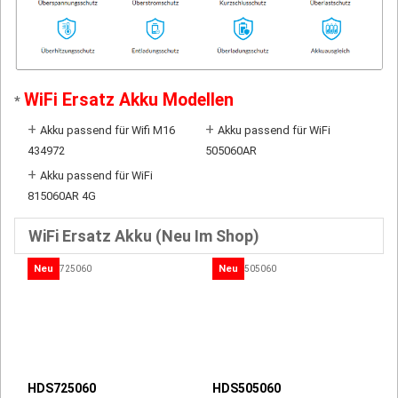
WiFi Ersatz Akku Modellen
*
+
+
Akku passend für Wifi M16
Akku passend für WiFi
434972
505060AR
+
Akku passend für WiFi
815060AR 4G
WiFi Ersatz Akku (Neu Im Shop)
Neu
Neu
HDS725060
HDS505060