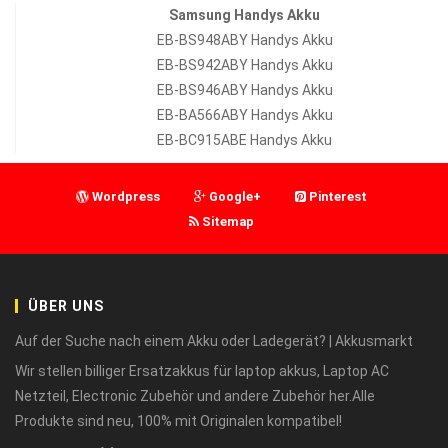
Samsung Handys Akku
EB-BS948ABY Handys Akku
EB-BS942ABY Handys Akku
EB-BS946ABY Handys Akku
EB-BA566ABY Handys Akku
EB-BC915ABE Handys Akku
Wordpress
Google+
Pinterest
Sitemap
ÜBER UNS
Auf der Suche nach einem Akku oder Ladegerät? | Akkusmarkt
Wir stellen billiger Ersatzakkus für laptop akkus, Laptop AC
Netzteil, Electronic Zubehör und andere Zubehör her.Alle
Produkte sind neu, 100% mit Originalen kompatibel!