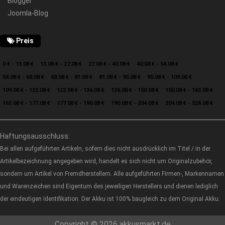
Blogger
Joomla-Blog
Preis
0 € - 13.08 €
13.08 € - 27.08 €
27.08 € - 40.08 €
40.08 € - 54.08 €
54.08 € - 68.08 €
68.08 € - 81.08 €
81.08 € - 95.08 €
95.08 € - 109.08 €
109.08 € - 122.08 €
122.08 € - 136.08 €
136.08 € - 150.08 €
150.08 € - 163.08 €
163.08 € - 177.08 €
177.08 € - 190.08 €
190.08 € - 204.08 €
204.08 € - 526.08 €
Haftungsausschluss:
Bei allen aufgeführten Artikeln, sofern dies nicht ausdrücklich im Titel / in der
Artikelbezeichnung angegeben wird, handelt es sich nicht um Originalzubehör,
sondern um Artikel von Fremdherstellern. Alle aufgeführten Firmen-, Markennamen
und Warenzeichen sind Eigentum des jeweiligen Herstellers und dienen lediglich
der eindeutigen Identifikation. Der Akku ist 100% baugleich zu dem Original Akku.
Copyright © 2026 akkusmarkt.de