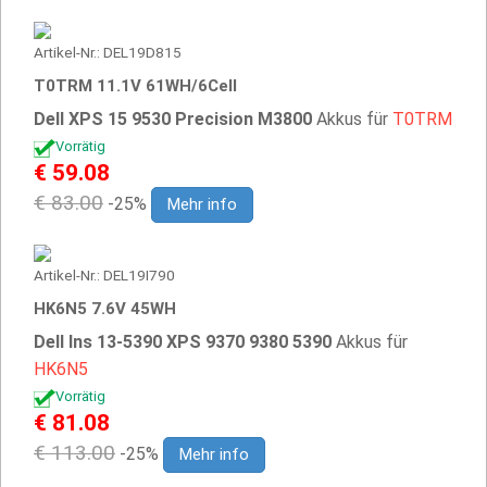
Artikel-Nr.: DEL19D815
T0TRM 11.1V 61WH/6Cell
Dell XPS 15 9530 Precision M3800
Akkus für
T0TRM
Vorrätig
€ 59.08
€ 83.00
-25%
Mehr info
Artikel-Nr.: DEL19I790
HK6N5 7.6V 45WH
Dell Ins 13-5390 XPS 9370 9380 5390
Akkus für
HK6N5
Vorrätig
€ 81.08
€ 113.00
-25%
Mehr info