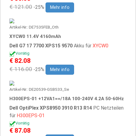
€ 121.00
-25%
Mehr info
Artikel-Nr.: DE7535FEB_Oth
XYCW0 11.4V 4160mAh
Dell G7 17 7700 XPS15 9570
Akku für
XYCW0
Vorrätig
€ 82.08
€ 116.00
-25%
Mehr info
Artikel-Nr.: DE20539-GSB533_Se
H300EPS-01 +12VA1==/18A 100-240V 4.2A 50-60Hz
Dell OptiPlex XPS8950 3910 R13 R14
PC Netzteilen
für
H300EPS-01
Vorrätig
€ 87.08