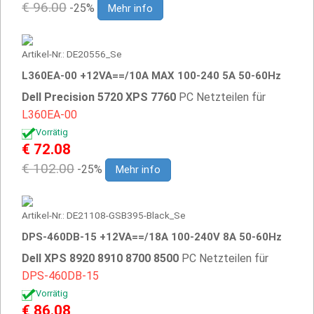
€ 96.00
-25%
Mehr info
Artikel-Nr.: DE20556_Se
L360EA-00 +12VA==/10A MAX 100-240 5A 50-60Hz
Dell Precision 5720 XPS 7760
PC Netzteilen für
L360EA-00
Vorrätig
€ 72.08
€ 102.00
-25%
Mehr info
Artikel-Nr.: DE21108-GSB395-Black_Se
DPS-460DB-15 +12VA==/18A 100-240V 8A 50-60Hz
Dell XPS 8920 8910 8700 8500
PC Netzteilen für
DPS-460DB-15
Vorrätig
€ 86.08