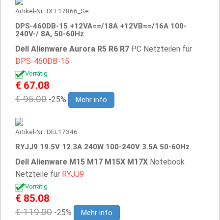
Artikel-Nr.: DEL17866_Se
DPS-460DB-15 +12VA==/18A +12VB==/16A 100-
240V-/ 8A, 50-60Hz
Dell Alienware Aurora R5 R6 R7
PC Netzteilen für
DPS-460DB-15
Vorrätig
€ 67.08
€ 95.00
-25%
Mehr info
Artikel-Nr.: DEL17346
RYJJ9 19.5V 12.3A 240W 100-240V 3.5A 50-60Hz
Dell Alienware M15 M17 M15X M17X
Notebook
Netzteile für
RYJJ9
Vorrätig
€ 85.08
€ 119.00
-25%
Mehr info