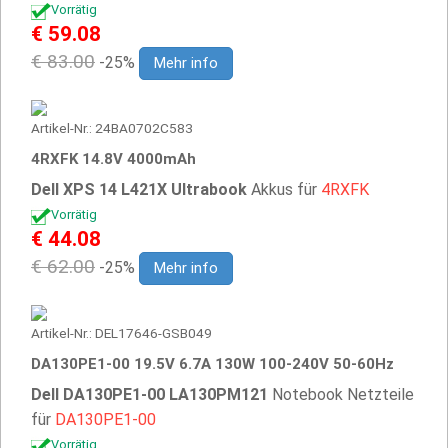
Vorrätig
€ 59.08
€ 83.00
-25%
Mehr info
Artikel-Nr.: 24BA0702C583
4RXFK 14.8V 4000mAh
Dell XPS 14 L421X Ultrabook
Akkus für
4RXFK
Vorrätig
€ 44.08
€ 62.00
-25%
Mehr info
Artikel-Nr.: DEL17646-GSB049
DA130PE1-00 19.5V 6.7A 130W 100-240V 50-60Hz
Dell DA130PE1-00 LA130PM121
Notebook Netzteile
für
DA130PE1-00
Vorrätig