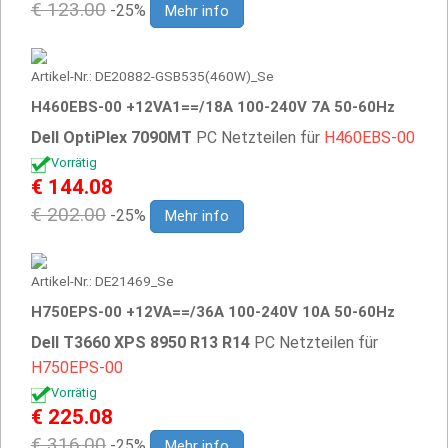
€ 123.00
-25%
Mehr info
Artikel-Nr.: DE20882-GSB535(460W)_Se
H460EBS-00 +12VA1==/18A 100-240V 7A 50-60Hz
Dell OptiPlex 7090MT
PC Netzteilen für
H460EBS-00
Vorrätig
€ 144.08
€ 202.00
-25%
Mehr info
Artikel-Nr.: DE21469_Se
H750EPS-00 +12VA==/36A 100-240V 10A 50-60Hz
Dell T3660 XPS 8950 R13 R14
PC Netzteilen für
H750EPS-00
Vorrätig
€ 225.08
€ 316.00
-25%
Mehr info