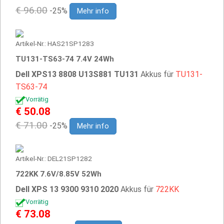
€ 96.00
-25%
Mehr info
Artikel-Nr.: HAS21SP1283
TU131-TS63-74 7.4V 24Wh
Dell XPS13 8808 U13S881 TU131
Akkus für
TU131-
TS63-74
Vorrätig
€ 50.08
€ 71.00
-25%
Mehr info
Artikel-Nr.: DEL21SP1282
722KK 7.6V/8.85V 52Wh
Dell XPS 13 9300 9310 2020
Akkus für
722KK
Vorrätig
€ 73.08