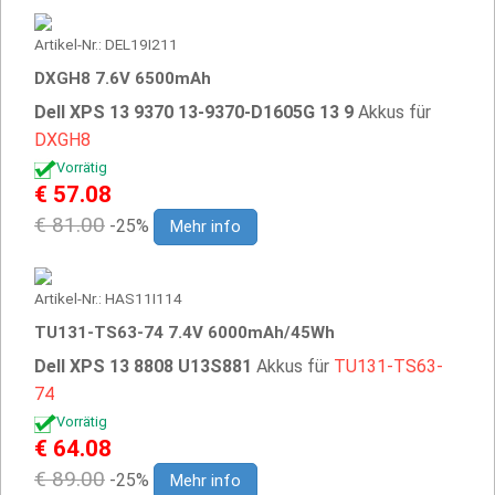
Artikel-Nr.: DEL19I211
DXGH8 7.6V 6500mAh
Dell XPS 13 9370 13-9370-D1605G 13 9
Akkus für
DXGH8
Vorrätig
€ 57.08
€ 81.00
-25%
Mehr info
Artikel-Nr.: HAS11I114
TU131-TS63-74 7.4V 6000mAh/45Wh
Dell XPS 13 8808 U13S881
Akkus für
TU131-TS63-
74
Vorrätig
€ 64.08
€ 89.00
-25%
Mehr info