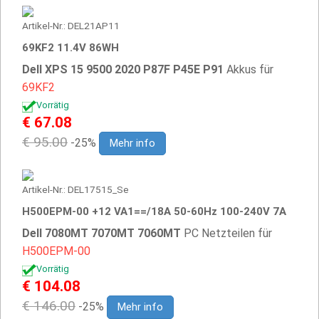
Artikel-Nr.: DEL21AP11
69KF2 11.4V 86WH
Dell XPS 15 9500 2020 P87F P45E P91
Akkus für
69KF2
Vorrätig
€ 67.08
€ 95.00
-25%
Mehr info
Artikel-Nr.: DEL17515_Se
H500EPM-00 +12 VA1==/18A 50-60Hz 100-240V 7A
Dell 7080MT 7070MT 7060MT
PC Netzteilen für
H500EPM-00
Vorrätig
€ 104.08
€ 146.00
-25%
Mehr info