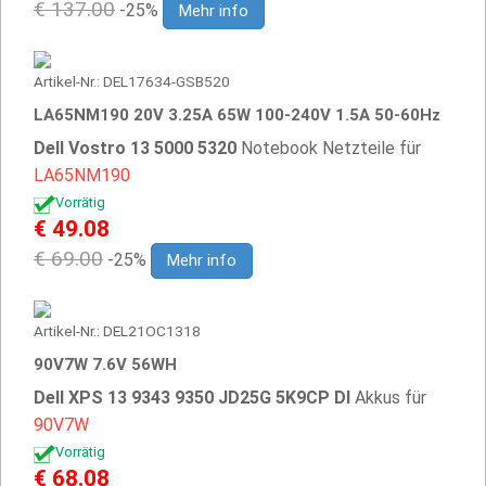
€ 137.00
-25%
Mehr info
Artikel-Nr.: DEL17634-GSB520
LA65NM190 20V 3.25A 65W 100-240V 1.5A 50-60Hz
Dell Vostro 13 5000 5320
Notebook Netzteile für
LA65NM190
Vorrätig
€ 49.08
€ 69.00
-25%
Mehr info
Artikel-Nr.: DEL21OC1318
90V7W 7.6V 56WH
Dell XPS 13 9343 9350 JD25G 5K9CP DI
Akkus für
90V7W
Vorrätig
€ 68.08