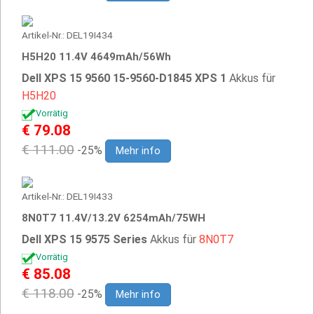
Artikel-Nr.: DEL19I434
H5H20 11.4V 4649mAh/56Wh
Dell XPS 15 9560 15-9560-D1845 XPS 1
Akkus für
H5H20
Vorrätig
€ 79.08
€ 111.00
-25%
Mehr info
Artikel-Nr.: DEL19I433
8N0T7 11.4V/13.2V 6254mAh/75WH
Dell XPS 15 9575 Series
Akkus für
8N0T7
Vorrätig
€ 85.08
€ 118.00
-25%
Mehr info