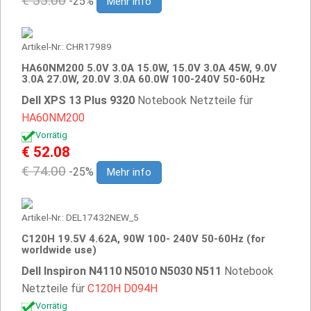
€ 55.00
-25%
Mehr info
Artikel-Nr.: CHR17989
HA60NM200 5.0V 3.0A 15.0W, 15.0V 3.0A 45W, 9.0V
3.0A 27.0W, 20.0V 3.0A 60.0W 100-240V 50-60Hz
Dell XPS 13 Plus 9320
Notebook Netzteile für
HA60NM200
Vorrätig
€ 52.08
€ 74.00
-25%
Mehr info
Artikel-Nr.: DEL17432NEW_5
C120H 19.5V 4.62A, 90W 100- 240V 50-60Hz (for
worldwide use)
Dell Inspiron N4110 N5010 N5030 N511
Notebook
Netzteile für
C120H
D094H
Vorrätig