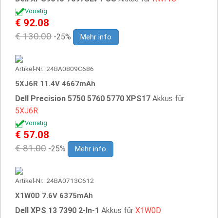
Vorrätig
€ 92.08
€ 130.00
-25%
Mehr info
Artikel-Nr.: 24BA0809C686
5XJ6R 11.4V 4667mAh
Dell Precision 5750 5760 5770 XPS17
Akkus für
5XJ6R
Vorrätig
€ 57.08
€ 81.00
-25%
Mehr info
Artikel-Nr.: 24BA0713C612
X1W0D 7.6V 6375mAh
Dell XPS 13 7390 2-In-1
Akkus für
X1W0D