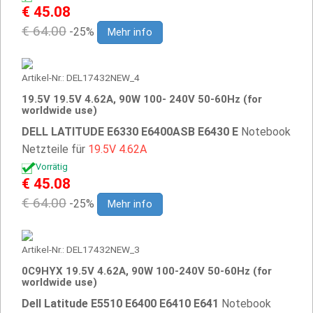
€ 45.08
€ 64.00
-25%
Mehr info
Artikel-Nr.: DEL17432NEW_4
19.5V 19.5V 4.62A, 90W 100- 240V 50-60Hz (for
worldwide use)
DELL LATITUDE E6330 E6400ASB E6430 E
Notebook
Netzteile für
19.5V
4.62A
Vorrätig
€ 45.08
€ 64.00
-25%
Mehr info
Artikel-Nr.: DEL17432NEW_3
0C9HYX 19.5V 4.62A, 90W 100-240V 50-60Hz (for
worldwide use)
Dell Latitude E5510 E6400 E6410 E641
Notebook