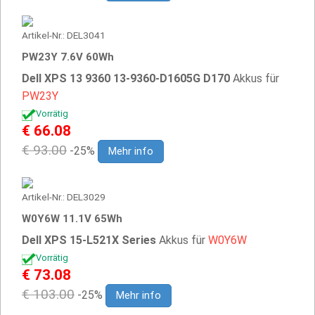
Artikel-Nr.: DEL3041
PW23Y 7.6V 60Wh
Dell XPS 13 9360 13-9360-D1605G D170
Akkus für
PW23Y
Vorrätig
€ 66.08
€ 93.00
-25%
Mehr info
Artikel-Nr.: DEL3029
W0Y6W 11.1V 65Wh
Dell XPS 15-L521X Series
Akkus für
W0Y6W
Vorrätig
€ 73.08
€ 103.00
-25%
Mehr info