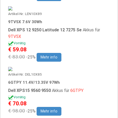
Artikel-Nr.: LEN10X89
9TV5X 7.6V 30Wh
Dell XPS 12 9250 Latitude 12 7275 Se
Akkus für
9TV5X
Vorrätig
€ 59.08
€ 83.00
-25%
Mehr info
Artikel-Nr.: DEL10X85
6GTPY 11.4V/13.35V 97Wh
Dell XPS15 9560 9550
Akkus für
6GTPY
Vorrätig
€ 70.08
€ 98.00
-25%
Mehr info