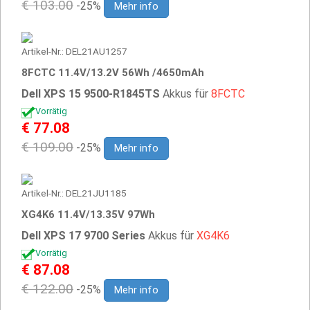
€ 103.00
-25%
Mehr info
Artikel-Nr.: DEL21AU1257
8FCTC 11.4V/13.2V 56Wh /4650mAh
Dell XPS 15 9500-R1845TS
Akkus für
8FCTC
Vorrätig
€ 77.08
€ 109.00
-25%
Mehr info
Artikel-Nr.: DEL21JU1185
XG4K6 11.4V/13.35V 97Wh
Dell XPS 17 9700 Series
Akkus für
XG4K6
Vorrätig
€ 87.08
€ 122.00
-25%
Mehr info