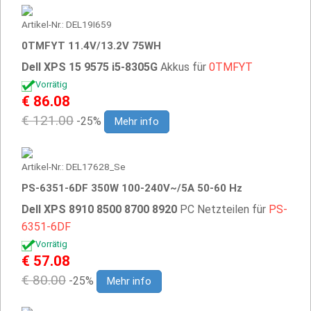
Artikel-Nr.: DEL19I659
0TMFYT 11.4V/13.2V 75WH
Dell XPS 15 9575 i5-8305G
Akkus für
0TMFYT
Vorrätig
€ 86.08
€ 121.00
-25%
Mehr info
Artikel-Nr.: DEL17628_Se
PS-6351-6DF 350W 100-240V~/5A 50-60 Hz
Dell XPS 8910 8500 8700 8920
PC Netzteilen für
PS-
6351-6DF
Vorrätig
€ 57.08
€ 80.00
-25%
Mehr info