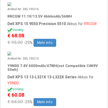
Artikel-Nr.: DEL19I216
RRCGW 11.1V/13.5V 4666mAh/56WH
Dell XPS 15 9550 Precision 5510
Akkus für
RRCGW
Vorrätig
€ 68.08
€ 95.00
-25%
Mehr info
Artikel-Nr.: DEL19I215
Y9N00 7.4V 6000mAh/47WH(not Compatible C4K9V
55wh)
Dell XPS 13 13-L321X 13-L322X Series
Akkus für
Y9N00
Vorrätig
€ 60.08
€ 84.00
-25%
Mehr info