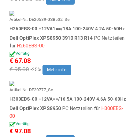
Artikel-Nr.: DE20539-GSB532_Se
H260EBS-00 +12VA1==/18A 100-240V 4.2A 50-60Hz
Dell OptiPlex XPS8950 3910 R13 R14
PC Netzteilen
für
H260EBS-00
Vorrätig
€ 67.08
€ 95.00
-25%
Mehr info
Artikel-Nr.: DE20777_Se
H300EBS-00 +12VA==/16.5A 100-240V 4.6A 50-60Hz
Dell OptiPlex XPS8950
PC Netzteilen für
H300EBS-
00
Vorrätig
€ 97.08