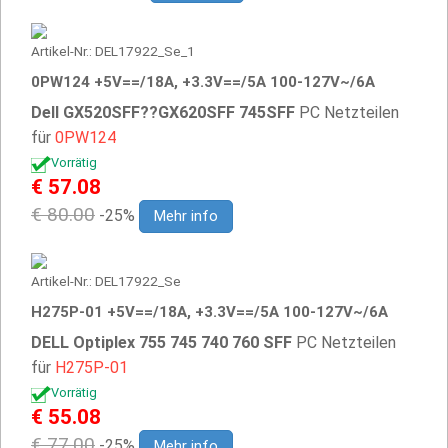
Artikel-Nr.: DEL17922_Se_1
0PW124 +5V==/18A, +3.3V==/5A 100-127V~/6A
Dell GX520SFF??GX620SFF 745SFF
PC Netzteilen
für
0PW124
Vorrätig
€ 57.08
€ 80.00
-25%
Mehr info
Artikel-Nr.: DEL17922_Se
H275P-01 +5V==/18A, +3.3V==/5A 100-127V~/6A
DELL Optiplex 755 745 740 760 SFF
PC Netzteilen
für
H275P-01
Vorrätig
€ 55.08
€ 77.00
-25%
Mehr info