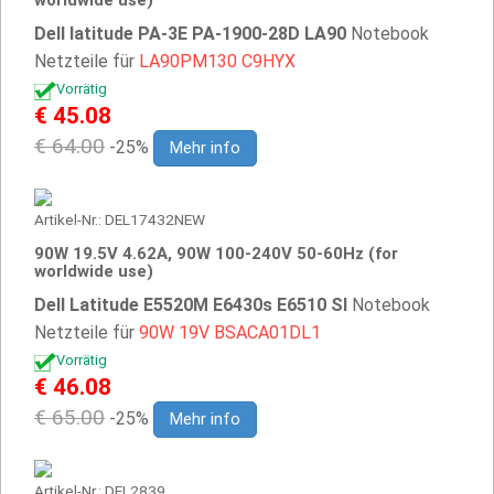
worldwide use)
Dell latitude PA-3E PA-1900-28D LA90
Notebook
Netzteile für
LA90PM130
C9HYX
Vorrätig
€ 45.08
€ 64.00
-25%
Mehr info
Artikel-Nr.: DEL17432NEW
90W 19.5V 4.62A, 90W 100-240V 50-60Hz (for
worldwide use)
Dell Latitude E5520M E6430s E6510 Sl
Notebook
Netzteile für
90W
19V
BSACA01DL1
Vorrätig
€ 46.08
€ 65.00
-25%
Mehr info
Artikel-Nr.: DEL2839