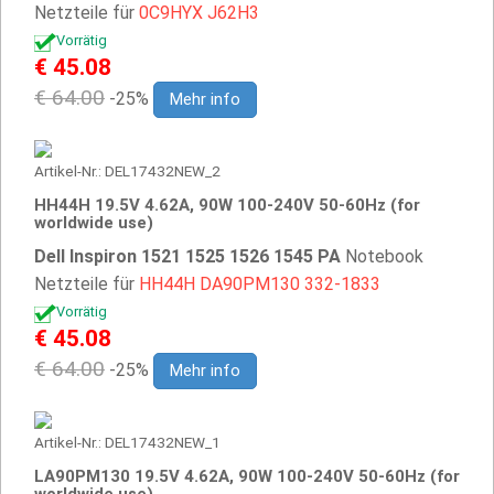
Netzteile für
0C9HYX
J62H3
Vorrätig
€ 45.08
€ 64.00
-25%
Mehr info
Artikel-Nr.: DEL17432NEW_2
HH44H 19.5V 4.62A, 90W 100-240V 50-60Hz (for
worldwide use)
Dell Inspiron 1521 1525 1526 1545 PA
Notebook
Netzteile für
HH44H
DA90PM130
332-1833
Vorrätig
€ 45.08
€ 64.00
-25%
Mehr info
Artikel-Nr.: DEL17432NEW_1
LA90PM130 19.5V 4.62A, 90W 100-240V 50-60Hz (for