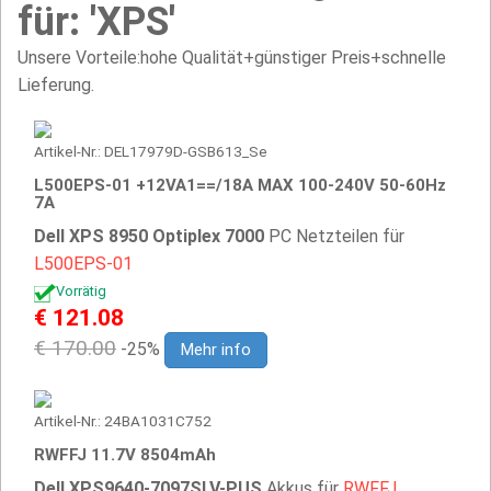
für: 'XPS'
Unsere Vorteile:hohe Qualität+günstiger Preis+schnelle
Lieferung.
Artikel-Nr.: DEL17979D-GSB613_Se
L500EPS-01 +12VA1==/18A MAX 100-240V 50-60Hz
7A
Dell XPS 8950 Optiplex 7000
PC Netzteilen für
L500EPS-01
Vorrätig
€ 121.08
€ 170.00
-25%
Mehr info
Artikel-Nr.: 24BA1031C752
RWFFJ 11.7V 8504mAh
Dell XPS9640-7097SLV-PUS
Akkus für
RWFFJ