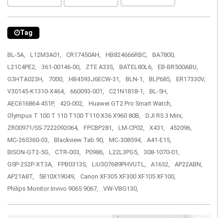
Tag
BL-5A,
L12M3A01,
CR17450AH,
HB824666RBC,
BA7800,
L21C4PE2,
361-00146-00,
ZTE A33S,
BATEL80L6,
EB-BR500ABU,
G3HTA023H,
7000,
HB4593J6ECW-31,
BLN-1,
BLP685,
ER17330V,
V30145-K1310-X464,
660093-001,
C21N1818-1,
BL-5H,
AEC616864-4S1P,
420-002,
Huawei GT2 Pro Smart Watch,
Olympus T 100 T 110 T100 T110 X36 X960 80B,
DJI RS 3 Mini,
ZR00971/SS-7222092064,
FPCBP281,
LM-CP02,
X431,
452096,
MC-265360-03,
Blackview Tab 90,
MC-308594,
A41-E15,
BISON-GT2-5G,
CTR-003,
P0986,
L22L3PG5,
308-1070-01,
GSP-2S2P-XT3A,
FPB0313S,
LiU307689PHVUTL,
A1652,
AP22ABN,
AP21A8T,
5B10X19049,
Canon XF305 XF300 XF105 XF100,
Philips Monitor Invivo 9065 9067,
VW-VBG130,