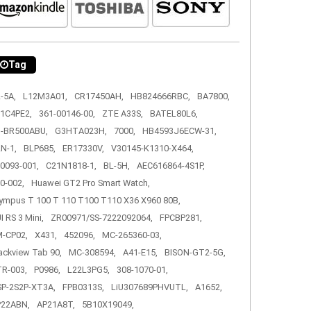
Tag
-5A,
L12M3A01,
CR17450AH,
HB824666RBC,
BA7800,
1C4PE2,
361-00146-00,
ZTE A33S,
BATEL80L6,
-BR500ABU,
G3HTA023H,
7000,
HB4593J6ECW-31,
N-1,
BLP685,
ER17330V,
V30145-K1310-X464,
0093-001,
C21N1818-1,
BL-5H,
AEC616864-4S1P,
0-002,
Huawei GT2 Pro Smart Watch,
ympus T 100 T 110 T100 T110 X36 X960 80B,
I RS 3 Mini,
ZR00971/SS-7222092064,
FPCBP281,
-CP02,
X431,
452096,
MC-265360-03,
ackview Tab 90,
MC-308594,
A41-E15,
BISON-GT2-5G,
R-003,
P0986,
L22L3PG5,
308-1070-01,
P-2S2P-XT3A,
FPB0313S,
LiU307689PHVUTL,
A1652,
P22ABN,
AP21A8T,
5B10X19049,