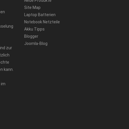
Neue Produkte
Site Map
ren
Laptop Batterien
Notebook Netzteile
sselung
Akku Tipps
Blogger
Joomla-Blog
ind zur
zlich
echte
n kann.
 im