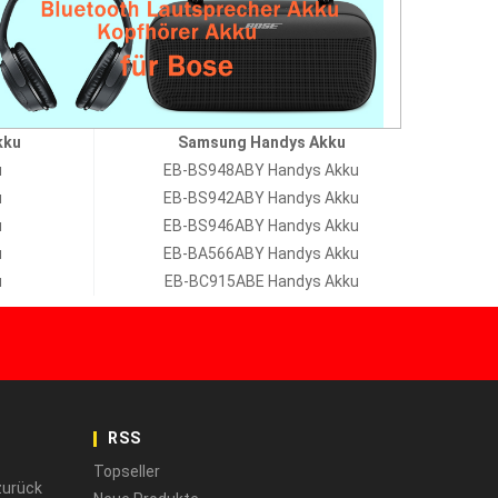
kku
Samsung Handys Akku
u
EB-BS948ABY Handys Akku
u
EB-BS942ABY Handys Akku
u
EB-BS946ABY Handys Akku
u
EB-BA566ABY Handys Akku
u
EB-BC915ABE Handys Akku
RSS
Topseller
zurück