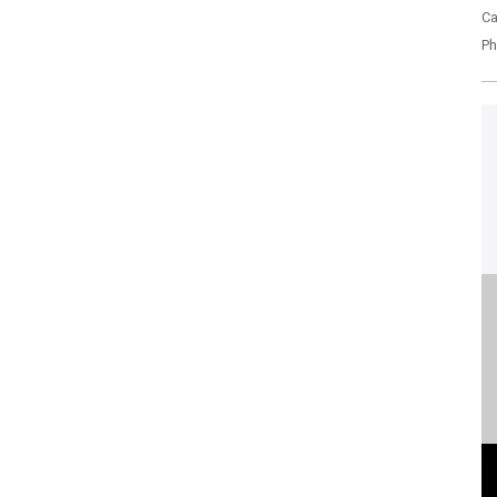
Ca
Ph