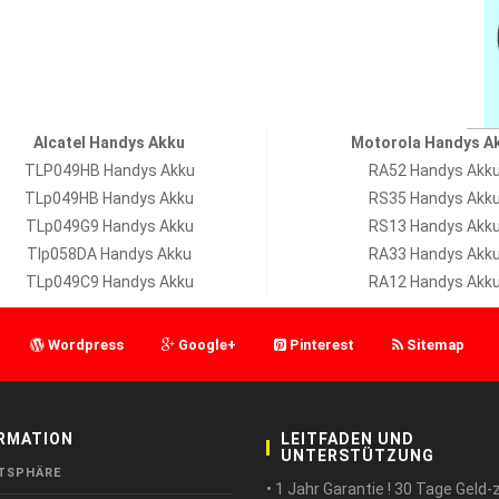
Alcatel Handys Akku
Motorola Handys A
TLP049HB Handys Akku
RA52 Handys Akk
TLp049HB Handys Akku
RS35 Handys Akk
TLp049G9 Handys Akku
RS13 Handys Akk
Tlp058DA Handys Akku
RA33 Handys Akk
TLp049C9 Handys Akku
RA12 Handys Akk
Wordpress
Google+
Pinterest
Sitemap
RMATION
LEITFADEN UND
UNTERSTÜTZUNG
TSPHÄRE
• 1 Jahr Garantie ! 30 Tage Geld-