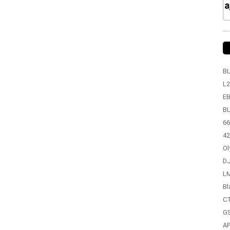
BL
L2
EB
BL
66
42
Ol
DJ
LM
Bl
CT
GS
A