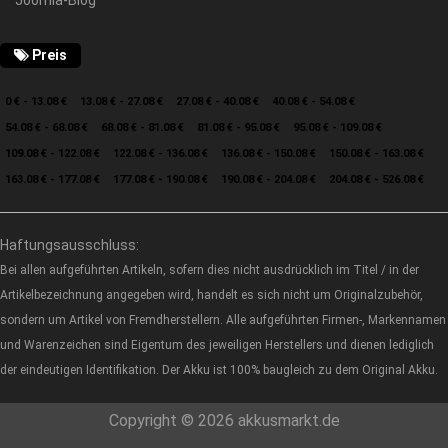
Joomla-Blog
Preis
0 € - 13.08 €
13.08 € - 27.08 €
27.08 € - 40.08 €
40.08 € - 54.08 €
54.08 € - 68.08 €
68.08 € - 81.08 €
81.08 € - 95.08 €
95.08 € - 109.08 €
109.08 € - 122.08 €
122.08 € - 136.08 €
136.08 € - 150.08 €
150.08 € - 163.08 €
163.08 € - 177.08 €
177.08 € - 190.08 €
190.08 € - 204.08 €
204.08 € - 526.08 €
Haftungsausschluss:
Bei allen aufgeführten Artikeln, sofern dies nicht ausdrücklich im Titel / in der
Artikelbezeichnung angegeben wird, handelt es sich nicht um Originalzubehör,
sondern um Artikel von Fremdherstellern. Alle aufgeführten Firmen-, Markennamen
und Warenzeichen sind Eigentum des jeweiligen Herstellers und dienen lediglich
der eindeutigen Identifikation. Der Akku ist 100% baugleich zu dem Original Akku.
Copyright © 2026 akkusmarkt.de