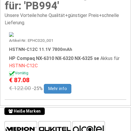
für: 'PB994'
Unsere Vorteile:hohe Qualität+günstiger Preis+schnelle
Lieferung.
Artikel-Nr.: EPHC020_001
HSTNN-C12C 11.1V 7800mAh
HP Compaq NX-6310 NX-6320 NX-6325 se
Akkus für
HSTNN-C12C
Vorrätig
€ 87.08
€ 122.00
-25%
Mehr info
Heiße Marken