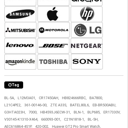
Tag
BL-5A,
L12M3A01,
CR17450AH,
HB824666RBC,
BA7800,
L21C4PE2,
361-00146-00,
ZTE A33S,
BATEL80L6,
EB-BR500ABU,
G3HTA023H,
7000,
HB4593J6ECW-31,
BLN-1,
BLP685,
ER17330V,
V30145-K1310-X464,
660093-001,
C21N1818-1,
BL-5H,
AEC616864-4S1P,
420-002,
Huawei GT2 Pro Smart Watch,