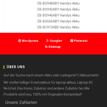
EB-BS948ABY Handys Akku
EB-BS942ABY Handys Akku
EB-BS946ABY Handys Akku
EB-BA566ABY Handys Akku
EB-BC915ABE Handys Akku
Wordpress
Google+
Pinterest
Sitemap
ÜBER UNS
Auf der Suche nach einem Akku oder Ladegerät? | Akkusmarkt
Wir stellen billiger Ersatzakkus für laptop akkus, Laptop AC
Netzteil, Electronic Zubehör und andere Zubehör her.Alle
Produkte sind neu, 100% mit Originalen kompatibel!