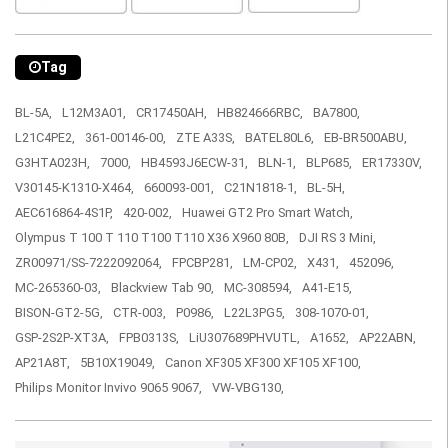
Tag
BL-5A,
L12M3A01,
CR17450AH,
HB824666RBC,
BA7800,
L21C4PE2,
361-00146-00,
ZTE A33S,
BATEL80L6,
EB-BR500ABU,
G3HTA023H,
7000,
HB4593J6ECW-31,
BLN-1,
BLP685,
ER17330V,
V30145-K1310-X464,
660093-001,
C21N1818-1,
BL-5H,
AEC616864-4S1P,
420-002,
Huawei GT2 Pro Smart Watch,
Olympus T 100 T 110 T100 T110 X36 X960 80B,
DJI RS 3 Mini,
ZR00971/SS-7222092064,
FPCBP281,
LM-CP02,
X431,
452096,
MC-265360-03,
Blackview Tab 90,
MC-308594,
A41-E15,
BISON-GT2-5G,
CTR-003,
P0986,
L22L3PG5,
308-1070-01,
GSP-2S2P-XT3A,
FPB0313S,
LiU307689PHVUTL,
A1652,
AP22ABN,
AP21A8T,
5B10X19049,
Canon XF305 XF300 XF105 XF100,
Philips Monitor Invivo 9065 9067,
VW-VBG130,