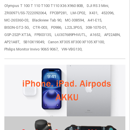
Olympus T 100 T 110 T100 T110 X36 X960 80B,
DJI RS 3 Mini,
ZR00971/SS-7222092064,
FPCBP281,
LM-CP02,
X431,
452096,
MC-265360-03,
Blackview Tab 90,
MC-308594,
A41-E15,
BISON-GT2-5G,
CTR-003,
P0986,
L22L3PG5,
308-1070-01,
GSP-2S2P-XT3A,
FPB0313S,
LiU307689PHVUTL,
A1652,
AP22ABN,
AP21A8T,
5B10X19049,
Canon XF305 XF300 XF105 XF100,
Philips Monitor Invivo 9065 9067,
VW-VBG130,