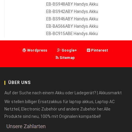
EB-BS948ABY Handys Akku
EB-BS942ABY Handys Akku
EB-BS946ABY Handys Akku
EB-BA566ABY Handys Akku
EB-BC915ABE Handys Akku
Wordpress
Google+
Pinterest
Sitemap
ÜBER UNS
Auf der Suche nach einem Akku oder Ladegerät? | Akkusmarkt
Wir stellen billiger Ersatzakkus für laptop akkus, Laptop AC
Netzteil, Electronic Zubehör und andere Zubehör her.Alle
Produkte sind neu, 100% mit Originalen kompatibel!