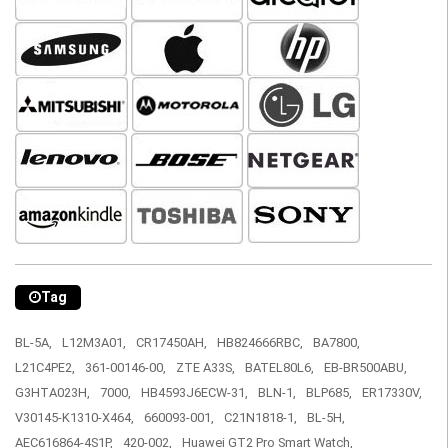
Tag
BL-5A,
L12M3A01,
CR17450AH,
HB824666RBC,
BA7800,
L21C4PE2,
361-00146-00,
ZTE A33S,
BATEL80L6,
EB-BR500ABU,
G3HTA023H,
7000,
HB4593J6ECW-31,
BLN-1,
BLP685,
ER17330V,
V30145-K1310-X464,
660093-001,
C21N1818-1,
BL-5H,
AEC616864-4S1P,
420-002,
Huawei GT2 Pro Smart Watch,