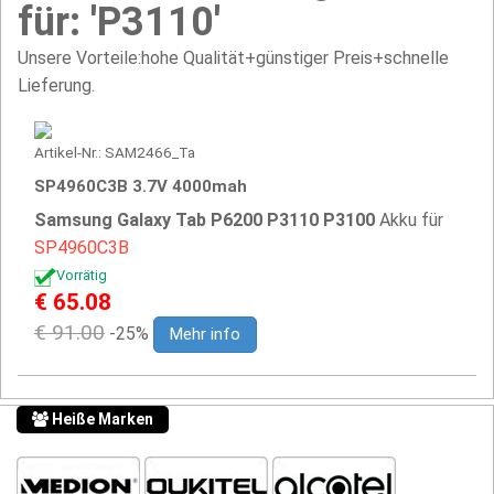
für: 'P3110'
Unsere Vorteile:hohe Qualität+günstiger Preis+schnelle
Lieferung.
Artikel-Nr.: SAM2466_Ta
SP4960C3B 3.7V 4000mah
Samsung Galaxy Tab P6200 P3110 P3100
Akku für
SP4960C3B
Vorrätig
€ 65.08
€ 91.00
-25%
Mehr info
Heiße Marken