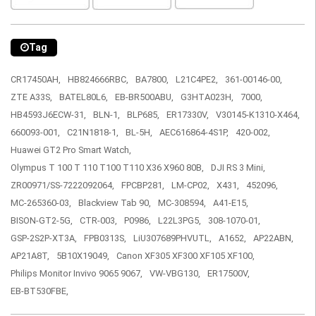
Tag
CR17450AH,
HB824666RBC,
BA7800,
L21C4PE2,
361-00146-00,
ZTE A33S,
BATEL80L6,
EB-BR500ABU,
G3HTA023H,
7000,
HB4593J6ECW-31,
BLN-1,
BLP685,
ER17330V,
V30145-K1310-X464,
660093-001,
C21N1818-1,
BL-5H,
AEC616864-4S1P,
420-002,
Huawei GT2 Pro Smart Watch,
Olympus T 100 T 110 T100 T110 X36 X960 80B,
DJI RS 3 Mini,
ZR00971/SS-7222092064,
FPCBP281,
LM-CP02,
X431,
452096,
MC-265360-03,
Blackview Tab 90,
MC-308594,
A41-E15,
BISON-GT2-5G,
CTR-003,
P0986,
L22L3PG5,
308-1070-01,
GSP-2S2P-XT3A,
FPB0313S,
LiU307689PHVUTL,
A1652,
AP22ABN,
AP21A8T,
5B10X19049,
Canon XF305 XF300 XF105 XF100,
Philips Monitor Invivo 9065 9067,
VW-VBG130,
ER17500V,
EB-BT530FBE,