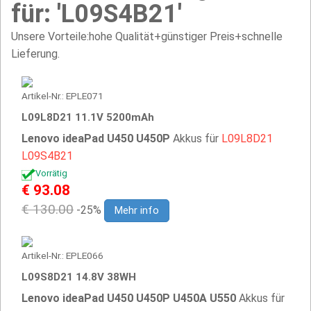
für: 'L09S4B21'
Unsere Vorteile:hohe Qualität+günstiger Preis+schnelle
Lieferung.
Artikel-Nr.: EPLE071
L09L8D21 11.1V 5200mAh
Lenovo ideaPad U450 U450P
Akkus für
L09L8D21
L09S4B21
Vorrätig
€ 93.08
€ 130.00
-25%
Mehr info
Artikel-Nr.: EPLE066
L09S8D21 14.8V 38WH
Lenovo ideaPad U450 U450P U450A U550
Akkus für