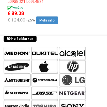
L09S8D21
L09L4B21
Vorrätig
€ 89.08
€ 124.00
-25%
Mehr info
Heiße Marken