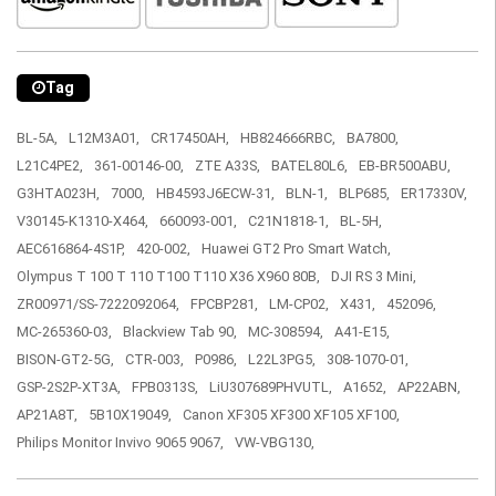
Tag
BL-5A,
L12M3A01,
CR17450AH,
HB824666RBC,
BA7800,
L21C4PE2,
361-00146-00,
ZTE A33S,
BATEL80L6,
EB-BR500ABU,
G3HTA023H,
7000,
HB4593J6ECW-31,
BLN-1,
BLP685,
ER17330V,
V30145-K1310-X464,
660093-001,
C21N1818-1,
BL-5H,
AEC616864-4S1P,
420-002,
Huawei GT2 Pro Smart Watch,
Olympus T 100 T 110 T100 T110 X36 X960 80B,
DJI RS 3 Mini,
ZR00971/SS-7222092064,
FPCBP281,
LM-CP02,
X431,
452096,
MC-265360-03,
Blackview Tab 90,
MC-308594,
A41-E15,
BISON-GT2-5G,
CTR-003,
P0986,
L22L3PG5,
308-1070-01,
GSP-2S2P-XT3A,
FPB0313S,
LiU307689PHVUTL,
A1652,
AP22ABN,
AP21A8T,
5B10X19049,
Canon XF305 XF300 XF105 XF100,
Philips Monitor Invivo 9065 9067,
VW-VBG130,