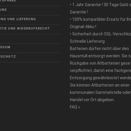
TSPHÄRE
• 1 Jahr Garantie ! 30 Tage Geld-
UNS
Garantie !
• 100% kompatibler Ersatz für Ih
NG UND LIEFERUNG
Original-Akku !
TIE UND WIDERRUFSRECHT
• Sicherheit durch SSL-Verschlü
Schnelle Lieferung
ESSUM
Batterien dürfen nicht über den
Hausmüll entsorgt werden. Sie s
NSCHUTZ
Rückgabe von Altbatterien geset
verpflichtet, damit eine fachger
Entsorgung gewährleistet werde
Sie können Altbatterien an einer
kommunalen Sammelstelle oder
Handel vor Ort abgeben.
FAQ »