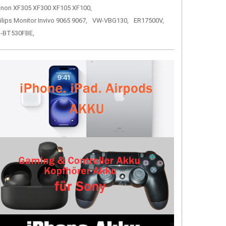
non XF305 XF300 XF105 XF100,
ilips Monitor Invivo 9065 9067,
VW-VBG130,
ER17500V,
-BT530FBE,