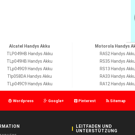
Alcatel Handys Akku
Motorola Handys A
TLP049HB Handys Akku
RA52 Handys Akk
TLp049HB Handys Akku
RS35 Handys Akk
TLp049G9 Handys Akku
RS13 Handys Akk
Tlp058DA Handys Akku
RA33 Handys Akk
TLp049C9 Handys Akku
RA12 Handys Akk
Wordpress
Google+
Pinterest
Sitemap
RMATION
LEITFADEN UND
UNTERSTÜTZUNG