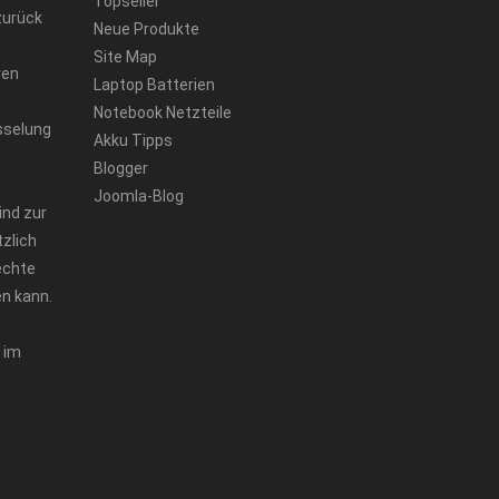
Topseller
zurück
Neue Produkte
Site Map
ren
Laptop Batterien
Notebook Netzteile
sselung
Akku Tipps
Blogger
Joomla-Blog
ind zur
zlich
echte
n kann.
 im