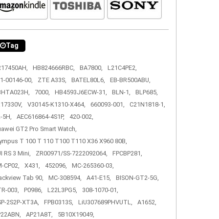
Tag
R17450AH,
HB824666RBC,
BA7800,
L21C4PE2,
1-00146-00,
ZTE A33S,
BATEL80L6,
EB-BR500ABU,
3HTA023H,
7000,
HB4593J6ECW-31,
BLN-1,
BLP685,
17330V,
V30145-K1310-X464,
660093-001,
C21N1818-1,
-5H,
AEC616864-4S1P,
420-002,
awei GT2 Pro Smart Watch,
ympus T 100 T 110 T100 T110 X36 X960 80B,
I RS 3 Mini,
ZR00971/SS-7222092064,
FPCBP281,
-CP02,
X431,
452096,
MC-265360-03,
ackview Tab 90,
MC-308594,
A41-E15,
BISON-GT2-5G,
R-003,
P0986,
L22L3PG5,
308-1070-01,
P-2S2P-XT3A,
FPB0313S,
LiU307689PHVUTL,
A1652,
P22ABN,
AP21A8T,
5B10X19049,