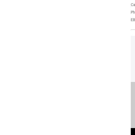
Ca
Ph
EB