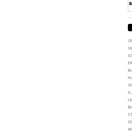
C
36
G
ER
BL
Hu
Ol
DJ
LM
Bl
CT
GS
A