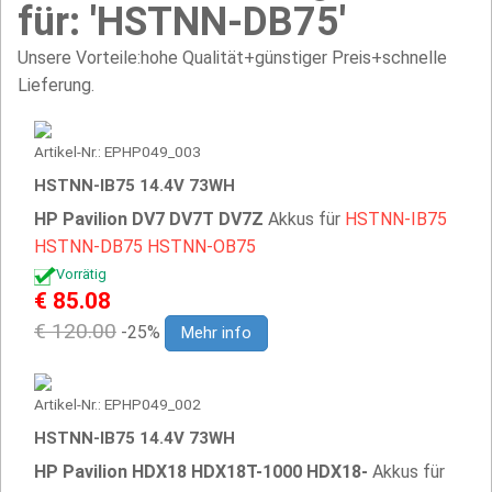
für: 'HSTNN-DB75'
Unsere Vorteile:hohe Qualität+günstiger Preis+schnelle
Lieferung.
Artikel-Nr.: EPHP049_003
HSTNN-IB75 14.4V 73WH
HP Pavilion DV7 DV7T DV7Z
Akkus für
HSTNN-IB75
HSTNN-DB75
HSTNN-OB75
Vorrätig
€ 85.08
€ 120.00
-25%
Mehr info
Artikel-Nr.: EPHP049_002
HSTNN-IB75 14.4V 73WH
HP Pavilion HDX18 HDX18T-1000 HDX18-
Akkus für