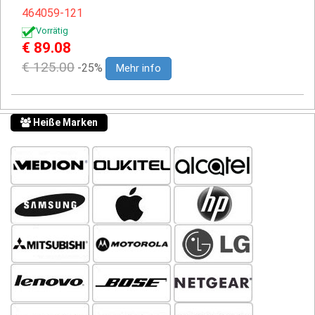
464059-121
Vorrätig
€ 89.08
€ 125.00
-25%
Mehr info
Heiße Marken