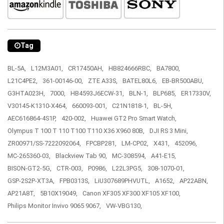
Tag
BL-5A,
L12M3A01,
CR17450AH,
HB824666RBC,
BA7800,
L21C4PE2,
361-00146-00,
ZTE A33S,
BATEL80L6,
EB-BR500ABU,
G3HTA023H,
7000,
HB4593J6ECW-31,
BLN-1,
BLP685,
ER17330V,
V30145-K1310-X464,
660093-001,
C21N1818-1,
BL-5H,
AEC616864-4S1P,
420-002,
Huawei GT2 Pro Smart Watch,
Olympus T 100 T 110 T100 T110 X36 X960 80B,
DJI RS 3 Mini,
ZR00971/SS-7222092064,
FPCBP281,
LM-CP02,
X431,
452096,
MC-265360-03,
Blackview Tab 90,
MC-308594,
A41-E15,
BISON-GT2-5G,
CTR-003,
P0986,
L22L3PG5,
308-1070-01,
GSP-2S2P-XT3A,
FPB0313S,
LiU307689PHVUTL,
A1652,
AP22ABN,
AP21A8T,
5B10X19049,
Canon XF305 XF300 XF105 XF100,
Philips Monitor Invivo 9065 9067,
VW-VBG130,