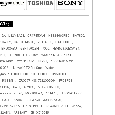
Tag
-5A,
L12M3A01,
CR17450AH,
HB824666RBC,
BA7800,
1C4PE2,
361-00146-00,
ZTE A33S,
BATEL80L6,
-BR500ABU,
G3HTA023H,
7000,
HB4593J6ECW-31,
N-1,
BLP685,
ER17330V,
V30145-K1310-X464,
0093-001,
C21N1818-1,
BL-5H,
AEC616864-4S1P,
0-002,
Huawei GT2 Pro Smart Watch,
ympus T 100 T 110 T100 T110 X36 X960 80B,
I RS 3 Mini,
ZR00971/SS-7222092064,
FPCBP281,
-CP02,
X431,
452096,
MC-265360-03,
ackview Tab 90,
MC-308594,
A41-E15,
BISON-GT2-5G,
R-003,
P0986,
L22L3PG5,
308-1070-01,
P-2S2P-XT3A,
FPB0313S,
LiU307689PHVUTL,
A1652,
P22ABN,
AP21A8T,
5B10X19049,