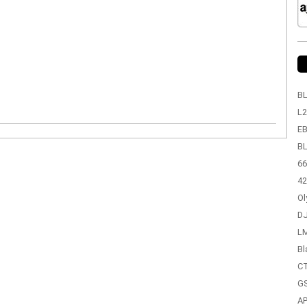
BL
L2
EB
BL
66
42
Ol
DJ
LM
Bl
CT
GS
A