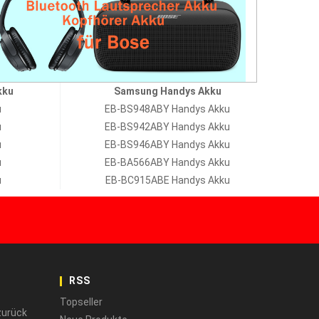
kku
Samsung Handys Akku
u
EB-BS948ABY Handys Akku
u
EB-BS942ABY Handys Akku
u
EB-BS946ABY Handys Akku
u
EB-BA566ABY Handys Akku
u
EB-BC915ABE Handys Akku
RSS
Topseller
zurück