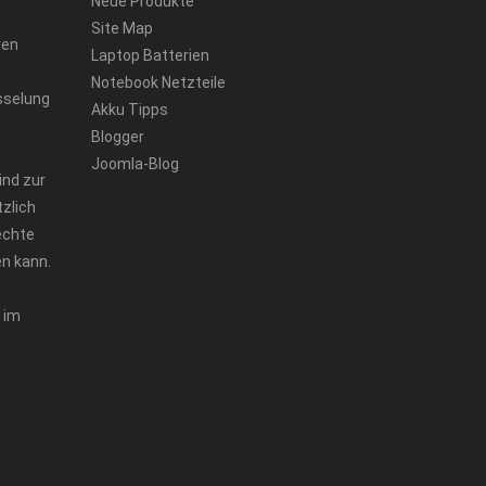
Neue Produkte
Site Map
ren
Laptop Batterien
Notebook Netzteile
sselung
Akku Tipps
Blogger
Joomla-Blog
ind zur
zlich
echte
n kann.
 im