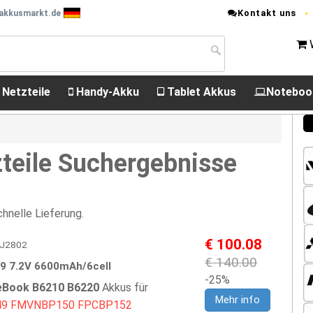
Kontakt uns
 akkusmarkt.de
 Netzteile
Handy-Akku
Tablet Akkus
Noteboo
teile Suchergebnisse
hnelle Lieferung.
€ 100.08
FUJ2802
€ 140.00
 7.2V 6600mAh/6cell
-25%
feBook B6210 B6220
Akkus für
Mehr info
49
FMVNBP150
FPCBP152