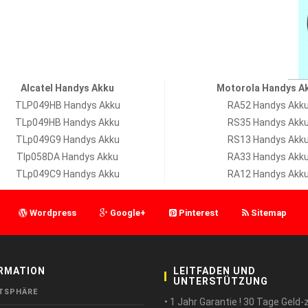
Alcatel Handys Akku
Motorola Handys A
TLP049HB Handys Akku
RA52 Handys Akk
TLp049HB Handys Akku
RS35 Handys Akk
TLp049G9 Handys Akku
RS13 Handys Akk
Tlp058DA Handys Akku
RA33 Handys Akk
TLp049C9 Handys Akku
RA12 Handys Akk
Wordpress
Google+
Pinterest
Sitemap
RMATION
LEITFADEN UND
UNTERSTÜTZUNG
TSPHÄRE
• 1 Jahr Garantie ! 30 Tage Geld-