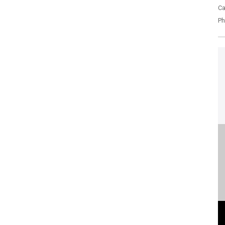
Ca
Ph