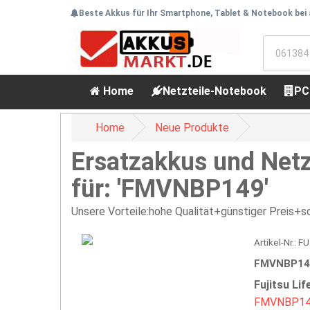
Beste Akkus für Ihr Smartphone, Tablet & Notebook bei
Home
Netzteile-Notebook
PC
Home
Neue Produkte
Ersatzakkus und Netz
für: 'FMVNBP149'
Unsere Vorteile:hohe Qualität+günstiger Preis+sc
Artikel-Nr.: 
FMVNBP149
Fujitsu Li
FMVNBP1