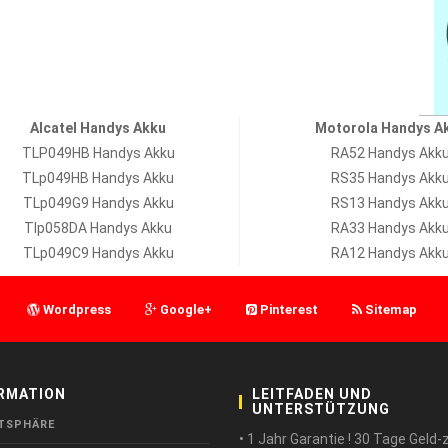
Alcatel Handys Akku
Motorola Handys A
TLP049HB Handys Akku
RA52 Handys Akk
TLp049HB Handys Akku
RS35 Handys Akk
TLp049G9 Handys Akku
RS13 Handys Akk
Tlp058DA Handys Akku
RA33 Handys Akk
TLp049C9 Handys Akku
RA12 Handys Akk
Wordpress
Google+
Pinterest
Sitemap
RMATION
LEITFADEN UND
UNTERSTÜTZUNG
TSPHÄRE
• 1 Jahr Garantie ! 30 Tage Geld-