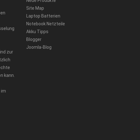
Neue Produkte
Site Map
ren
Laptop Batterien
Notebook Netzteile
sselung
Akku Tipps
Blogger
Joomla-Blog
ind zur
zlich
echte
n kann.
 im