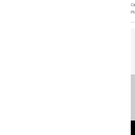
Ca
Ph