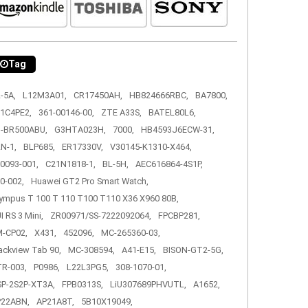
Tag
-5A,
L12M3A01,
CR17450AH,
HB824666RBC,
BA7800,
1C4PE2,
361-00146-00,
ZTE A33S,
BATEL80L6,
-BR500ABU,
G3HTA023H,
7000,
HB4593J6ECW-31,
N-1,
BLP685,
ER17330V,
V30145-K1310-X464,
0093-001,
C21N1818-1,
BL-5H,
AEC616864-4S1P,
0-002,
Huawei GT2 Pro Smart Watch,
ympus T 100 T 110 T100 T110 X36 X960 80B,
I RS 3 Mini,
ZR00971/SS-7222092064,
FPCBP281,
-CP02,
X431,
452096,
MC-265360-03,
ackview Tab 90,
MC-308594,
A41-E15,
BISON-GT2-5G,
R-003,
P0986,
L22L3PG5,
308-1070-01,
P-2S2P-XT3A,
FPB0313S,
LiU307689PHVUTL,
A1652,
P22ABN,
AP21A8T,
5B10X19049,