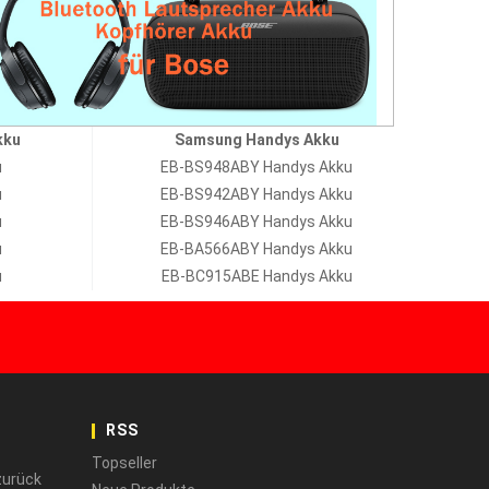
kku
Samsung Handys Akku
u
EB-BS948ABY Handys Akku
u
EB-BS942ABY Handys Akku
u
EB-BS946ABY Handys Akku
u
EB-BA566ABY Handys Akku
u
EB-BC915ABE Handys Akku
RSS
Topseller
zurück