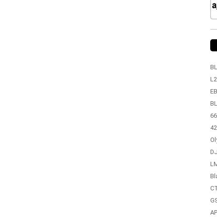
BL
L2
EB
BL
66
42
Ol
DJ
LM
Bl
CT
GS
A