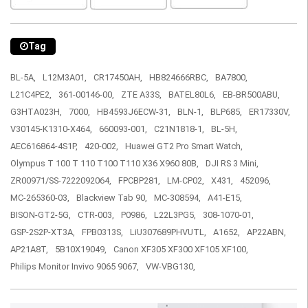
Tag
BL-5A,
L12M3A01,
CR17450AH,
HB824666RBC,
BA7800,
L21C4PE2,
361-00146-00,
ZTE A33S,
BATEL80L6,
EB-BR500ABU,
G3HTA023H,
7000,
HB4593J6ECW-31,
BLN-1,
BLP685,
ER17330V,
V30145-K1310-X464,
660093-001,
C21N1818-1,
BL-5H,
AEC616864-4S1P,
420-002,
Huawei GT2 Pro Smart Watch,
Olympus T 100 T 110 T100 T110 X36 X960 80B,
DJI RS 3 Mini,
ZR00971/SS-7222092064,
FPCBP281,
LM-CP02,
X431,
452096,
MC-265360-03,
Blackview Tab 90,
MC-308594,
A41-E15,
BISON-GT2-5G,
CTR-003,
P0986,
L22L3PG5,
308-1070-01,
GSP-2S2P-XT3A,
FPB0313S,
LiU307689PHVUTL,
A1652,
AP22ABN,
AP21A8T,
5B10X19049,
Canon XF305 XF300 XF105 XF100,
Philips Monitor Invivo 9065 9067,
VW-VBG130,