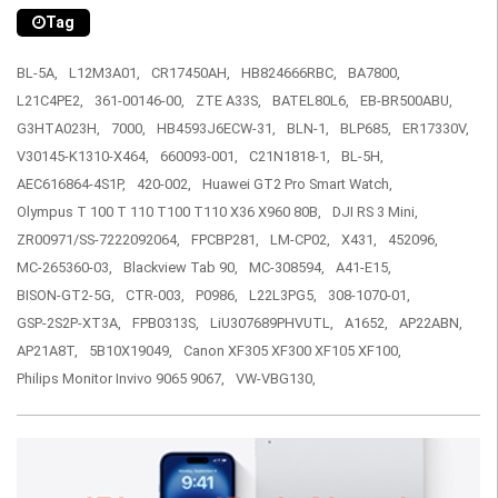
Tag
BL-5A,
L12M3A01,
CR17450AH,
HB824666RBC,
BA7800,
L21C4PE2,
361-00146-00,
ZTE A33S,
BATEL80L6,
EB-BR500ABU,
G3HTA023H,
7000,
HB4593J6ECW-31,
BLN-1,
BLP685,
ER17330V,
V30145-K1310-X464,
660093-001,
C21N1818-1,
BL-5H,
AEC616864-4S1P,
420-002,
Huawei GT2 Pro Smart Watch,
Olympus T 100 T 110 T100 T110 X36 X960 80B,
DJI RS 3 Mini,
ZR00971/SS-7222092064,
FPCBP281,
LM-CP02,
X431,
452096,
MC-265360-03,
Blackview Tab 90,
MC-308594,
A41-E15,
BISON-GT2-5G,
CTR-003,
P0986,
L22L3PG5,
308-1070-01,
GSP-2S2P-XT3A,
FPB0313S,
LiU307689PHVUTL,
A1652,
AP22ABN,
AP21A8T,
5B10X19049,
Canon XF305 XF300 XF105 XF100,
Philips Monitor Invivo 9065 9067,
VW-VBG130,