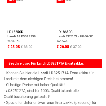
Neu
Neu
LD18650D
LD18650C
Landi A8 E550 E350
Landi CP20 ZL-18650-3C
2600mAh
2600mAh
€ 23.08
€ 26.08
€ 33.00
€ 37.00
Beschreibung Für Landi LD825171A Ersatzakku:
- Können Sie hier die
Landi LD825171A
Ersatzakku für
Landi mit dem niedrigen Preis bekommen!
- GÜnstige Preise mit hoher Qualität!
-
LD825171A,
sind für 100% Qualittskontrolle
Qualittssicherung getestet!
- Spezieller dafür entworfener Ersatzakku (passend) für