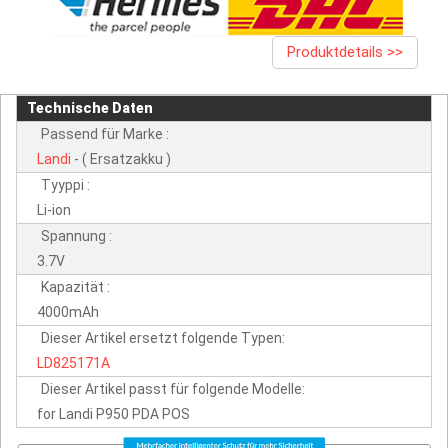
Produktdetails >>
Technische Daten
Passend für Marke :
Landi
- ( Ersatzakku )
Tyyppi :
Li-ion
Spannung :
3.7V
Kapazität :
4000mAh
Dieser Artikel ersetzt folgende Typen:
LD825171A
Dieser Artikel passt für folgende Modelle:
for Landi P950 PDA POS