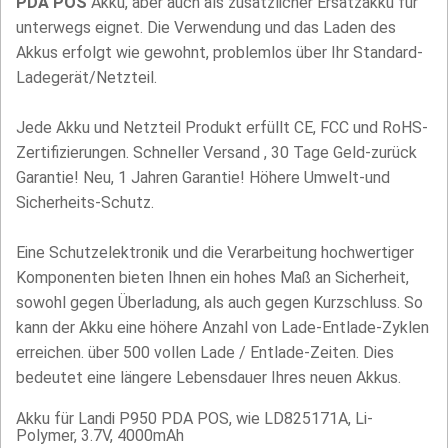
PDA POS
Akku, aber auch als zusätzlicher Ersatzakku für
unterwegs eignet. Die Verwendung und das Laden des
Akkus erfolgt wie gewohnt, problemlos über Ihr Standard-
Ladegerät/Netzteil.
Jede Akku und Netzteil Produkt erfüllt CE, FCC und RoHS-
Zertifizierungen. Schneller Versand , 30 Tage Geld-zurück
Garantie! Neu, 1 Jahren Garantie! Höhere Umwelt-und
Sicherheits-Schutz.
Eine Schutzelektronik und die Verarbeitung hochwertiger
Komponenten bieten Ihnen ein hohes Maß an Sicherheit,
sowohl gegen Überladung, als auch gegen Kurzschluss. So
kann der Akku eine höhere Anzahl von Lade-Entlade-Zyklen
erreichen. über 500 vollen Lade / Entlade-Zeiten. Dies
bedeutet eine längere Lebensdauer Ihres neuen Akkus.
Akku für Landi P950 PDA POS, wie LD825171A, Li-
Polymer, 3.7V, 4000mAh