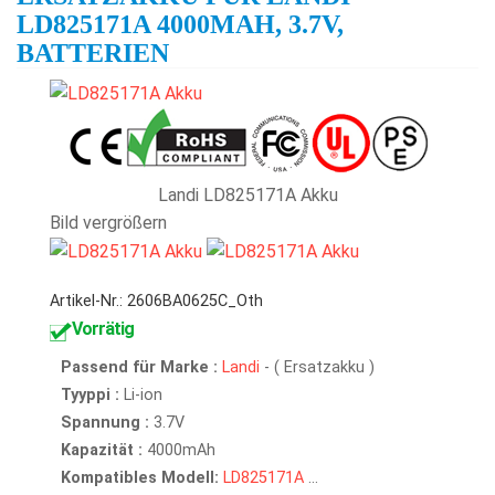
LD825171A 4000MAH, 3.7V,
BATTERIEN
Landi LD825171A Akku
Bild vergrößern
Artikel-Nr.: 2606BA0625C_Oth
Vorrätig
Passend für Marke :
Landi
- ( Ersatzakku )
Tyyppi :
Li-ion
Spannung :
3.7V
Kapazität :
4000mAh
Kompatibles Modell:
LD825171A
...