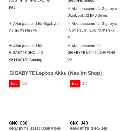
Aero 14 15 14-W-CF2 14-
GNC-H40 Series
P64...
+
Akku passend für Gigabyte
Ultrabook U21MD Series
+
+
Akku passend für Gigabyte
Akku passend für Gigabyte
Aorus X3 Plus v5
P35N P35W P35X P37K P37X
P...
+
+
Akku passend für
Akku passend für
GIGABYTE GNC-J40
GIGABYTE U2442 U24F P34G
961TA013F Gaming
V2
GIGABYTE Laptop Akku (Neu Im Shop)
Neu
Neu
GNC-C30
GNC-J40
GIGABYTE U2442 U24F P34G
GIGABYTE GNC-J40