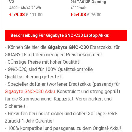
V2
961TA013F Gaming
4300mAh/47.73Wh
4030mAh
€ 79.08
€ 54.08
€ 111.00
€ 76.00
Beschreibung Für Gigabyte GNC-C30 Laptop Akku:
- Können Sie hier die
Gigabyte GNC-C30
Ersatzakku für
GIGABYTE mit dem niedrigen Preis bekommen!
- GÜnstige Preise mit hoher Qualität!
-
GNC-C30,
sind für 100% Qualittskontrolle
Qualittssicherung getestet!
- Spezieller dafür entworfener Ersatzakku (passend) für
Gigabyte GNC-C30 Akku
. Konstruiert und streng geprüft
für die Stromspannung, Kapazität, Vereinbarkeit und
Sicherheit.
- Einkaufen bei uns ist sicher und sicher! 30 Tage Geld-
Zurück! 1 Jahr Garantie!
- 100% kompatibel und passgenau zu dem Original-Akku!