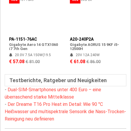
PA-1151-76AC
A20-240P2A
Gigabyte Aero 14 GTX1060
Gigabyte AORUS 15 9KF i5-
i7 7th Gen
12500H
20.0V 7.5A 150W(19.5
20V 12A 240W
€ 57.08
€ 61.08
€ 81.00
€ 86.00
Testberichte, Ratgeber und Neuigkeiten
-
Dual-SIM-Smartphones unter 400 Euro – eine
überraschend starke Mittelklasse
-
Der Dreame T16 Pro Heat im Detail: Wie 90 °C
Heißwasser und multispektrale Sensorik die Nass-Trocken-
Reinigung neu definieren