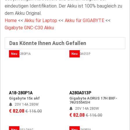
eindeutigen Identifikation. Der Akku ist 100% baugleich zu
dem Akku Original.
Home
<<
Akku für Laptop
<<
Akku für GIGABYTE
<<
Gigabyte GNC-C30 Akku
Das Könnte Ihnen Auch Gefallen
Neu
Neu
A18-280P1A
A280A013P
Gigabyte 15x akf
Gigabyte AORUS 17H BXF-
74US554SH
20V 14A 280W
20V 14A 280W
€ 82.08
€ 116.00
€ 82.08
€ 116.00
Neu
Neu