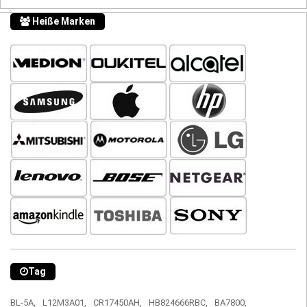
Heiße Marken
Tag
BL-5A,
L12M3A01,
CR17450AH,
HB824666RBC,
BA7800,