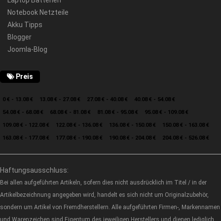
Notebook Netzteile
Akku Tipps
Blogger
Joomla-Blog
Preis
0 € - 13.08 €
13.08 € - 27.08 €
27.08 € - 40.08 €
40.08 € - 54.08 €
54.08 € - 68.08 €
68.08 € - 81.08 €
81.08 € - 95.08 €
95.08 € - 109.08 €
109.08 € - 122.08 €
122.08 € - 136.08 €
136.08 € - 150.08 €
150.08 € - 163.08 €
163.08 € - 177.08 €
177.08 € - 190.08 €
190.08 € - 204.08 €
204.08 € - 526.08 €
Haftungsausschluss:
Bei allen aufgeführten Artikeln, sofern dies nicht ausdrücklich im Titel / in der
Artikelbezeichnung angegeben wird, handelt es sich nicht um Originalzubehör,
sondern um Artikel von Fremdherstellern. Alle aufgeführten Firmen-, Markennamen
und Warenzeichen sind Eigentum des jeweiligen Herstellers und dienen lediglich