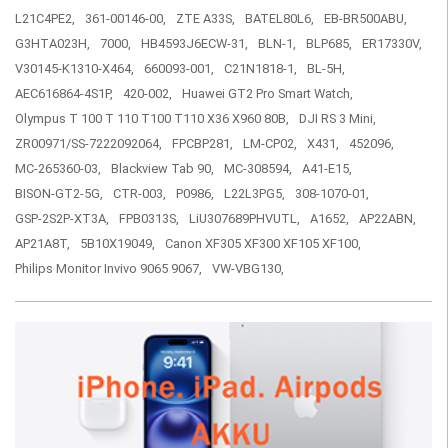
L21C4PE2,
361-00146-00,
ZTE A33S,
BATEL80L6,
EB-BR500ABU,
G3HTA023H,
7000,
HB4593J6ECW-31,
BLN-1,
BLP685,
ER17330V,
V30145-K1310-X464,
660093-001,
C21N1818-1,
BL-5H,
AEC616864-4S1P,
420-002,
Huawei GT2 Pro Smart Watch,
Olympus T 100 T 110 T100 T110 X36 X960 80B,
DJI RS 3 Mini,
ZR00971/SS-7222092064,
FPCBP281,
LM-CP02,
X431,
452096,
MC-265360-03,
Blackview Tab 90,
MC-308594,
A41-E15,
BISON-GT2-5G,
CTR-003,
P0986,
L22L3PG5,
308-1070-01,
GSP-2S2P-XT3A,
FPB0313S,
LiU307689PHVUTL,
A1652,
AP22ABN,
AP21A8T,
5B10X19049,
Canon XF305 XF300 XF105 XF100,
Philips Monitor Invivo 9065 9067,
VW-VBG130,