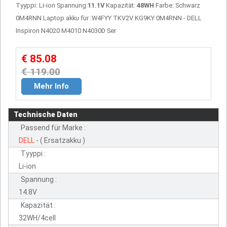
Tyyppi: Li-ion Spannung:
11.1V
Kapazität:
48WH
Farbe: Schwarz
0M4RNN Laptop akku für :W4FYY TKV2V KG9KY 0M4RNN - DELL
Inspiron N4020 M4010 N4030D Ser
€ 85.08
€ 119.00
Mehr Info
Technische Daten
Passend für Marke :
DELL
- ( Ersatzakku )
Tyyppi :
Li-ion
Spannung :
14.8V
Kapazität :
32WH/4cell