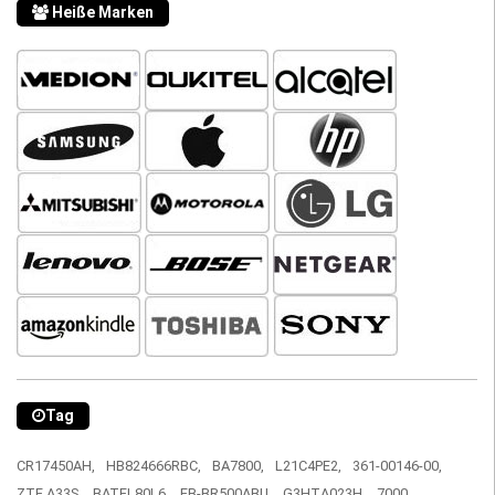
Heiße Marken
Tag
CR17450AH,
HB824666RBC,
BA7800,
L21C4PE2,
361-00146-00,
ZTE A33S,
BATEL80L6,
EB-BR500ABU,
G3HTA023H,
7000,