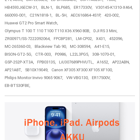
HB4593J6ECW-31,
BLN-1,
BLP685,
ER17330V,
V30145-K1310-X464,
660093-001,
C21N1818-1,
BL-5H,
AEC616864-4S1P,
420-002,
Huawei GT2 Pro Smart Watch,
Olympus T 100 T 110 T100 T110 X36 X960 80B,
DJI RS 3 Mini,
ZR00971/SS-7222092064,
FPCBP281,
LM-CP02,
X431,
452096,
MC-265360-03,
Blackview Tab 90,
MC-308594,
A41-E15,
BISON-GT2-5G,
CTR-003,
P0986,
L22L3PG5,
308-1070-01,
GSP-2S2P-XT3A,
FPB0313S,
LiU307689PHVUTL,
A1652,
AP22ABN,
AP21A8T,
5B10X19049,
Canon XF305 XF300 XF105 XF100,
Philips Monitor Invivo 9065 9067,
VW-VBG130,
ER17500V,
EB-BT530FBE,