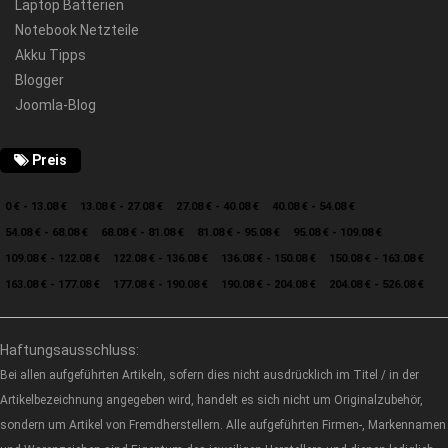
Laptop Batterien
Notebook Netzteile
Akku Tipps
Blogger
Joomla-Blog
Preis
0 € - 13.08 €
13.08 € - 27.08 €
27.08 € - 40.08 €
40.08 € - 54.08 €
54.08 € - 68.08 €
68.08 € - 81.08 €
81.08 € - 95.08 €
95.08 € - 109.08 €
109.08 € - 122.08 €
122.08 € - 136.08 €
136.08 € - 150.08 €
150.08 € - 163.08 €
163.08 € - 177.08 €
177.08 € - 190.08 €
190.08 € - 204.08 €
204.08 € - 526.08 €
Haftungsausschluss:
Bei allen aufgeführten Artikeln, sofern dies nicht ausdrücklich im Titel / in der
Artikelbezeichnung angegeben wird, handelt es sich nicht um Originalzubehör,
sondern um Artikel von Fremdherstellern. Alle aufgeführten Firmen-, Markennamen