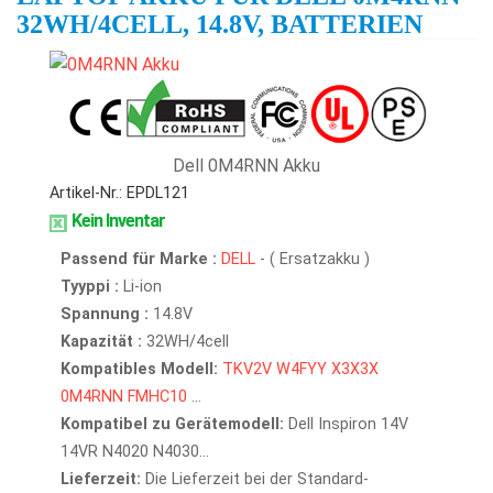
32WH/4CELL, 14.8V, BATTERIEN
Dell 0M4RNN Akku
Artikel-Nr.: EPDL121
Kein Inventar
Passend für Marke :
DELL
- ( Ersatzakku )
Tyyppi :
Li-ion
Spannung :
14.8V
Kapazität :
32WH/4cell
Kompatibles Modell:
TKV2V
W4FYY
X3X3X
0M4RNN
FMHC10
...
Kompatibel zu Gerätemodell:
Dell Inspiron 14V
14VR N4020 N4030...
Lieferzeit:
Die Lieferzeit bei der Standard-