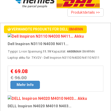
Produktdetails >>
VERWANDTE PRODUKTE FÜR DELL
0M4RNN
Dell Inspiron N3110 N4030 N411...
Tyyppi: Li-ion Spannung:
11.1V
Kapazität:
4400MAH
0M4RNN
Laptop akku für :TKV2V - Dell Inspiron N3110 N4030 N4110 N511
€ 69.08
€ 96.00
Mehr Info
DELL Inspiron N4020 M4010 N403...