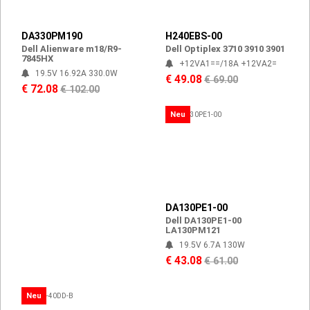
DA330PM190
H240EBS-00
Dell Alienware m18/R9-
Dell Optiplex 3710 3910 3901
7845HX
+12VA1==/18A +12VA2=
19.5V 16.92A 330.0W
€ 49.08
€ 69.00
€ 72.08
€ 102.00
Neu
DA130PE1-00
Dell DA130PE1-00
LA130PM121
19.5V 6.7A 130W
€ 43.08
€ 61.00
Neu