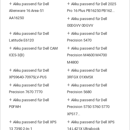
+
+
Akku passend für Dell
Akku passend für Dell 2025
Alienware 16 Area-51
Pro 16 Plus PB16250 PB162...
AA16250
+
Akku passend für Dell
00DGVV 0DGVV
+
+
Akku passend für Dell
Akku passend für Dell
Latitude E6120
Precision 5470
+
+
Akku passend für Dell CAM
Akku passend für Dell
ICES-3(B)
Precision M4600 M4700
M4800
+
+
Akku passend für Dell
Akku passend für Dell
XPS9640-7097SLV-PUS
3RFGX 01XM5X
+
+
Akku passend für Dell
Akku passend für Dell
Precision 7670 7770
Precision 5680
+
+
Akku passend für Dell
Akku passend für Dell
P0FWH
Precision 5750 5760 5770
XPS17...
+
+
Akku passend für Dell XPS
Akku passend für Dell XPS
13 7390 2-In-1
14 L421X Ultrabook