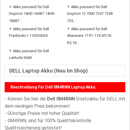
+
+
Akku passend für Dell
Akku passend für Dell
Inspiron 14HD-1608T 14HD-
Inspiron 13 7000 7347 7348
1808T...
735...
+
+
Akku passend für Dell
Akku passend für Dell
Franbbato1 110320034
Alienware 17 R1 17X M17X-
R5 18...
+
Akku passend für Dell
Latitude 9440
DELL Laptop Akku (Neu Im Shop)
Beschreibung Für Dell 0M4RNN Laptop Akku:
- Können Sie hier die
Dell 0M4RNN
Ersatzakku für DELL mit
dem niedrigen Preis bekommen!
- GÜnstige Preise mit hoher Qualität!
-
0M4RNN,
sind für 100% Qualittskontrolle
Qualittssicherung getestet!