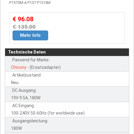
P157SM-A P157 P151SM
€ 96.08
€ 135.00
Mehr Info
Technische Daten
Passend für Marke :
Chicony
- (Ersatzadapter)
Artikelzustand :
Neu
DC Ausgang :
19V 9.5A, 180W
AC Eingang :
100-240V 50-60Hz (for worldwide use)
Ausgangsleistung:
180W