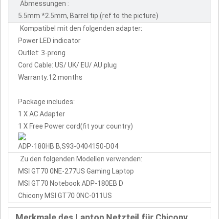
Abmessungen :
5.5mm *2.5mm, Barrel tip (ref to the picture)
Kompatibel mit den folgenden adapter:
Power LED indicator
Outlet: 3-prong
Cord Cable: US/ UK/ EU/ AU plug
Warranty:12 months
Package includes:
1 X AC Adapter
1 X Free Power cord(fit your country)
ADP-180HB B,S93-0404150-D04
Zu den folgenden Modellen verwenden:
MSI GT70 0NE-277US Gaming Laptop
MSI GT70 Notebook ADP-180EB D
Chicony MSI GT70 0NC-011US
Merkmale des Laptop Netzteil für Chicony