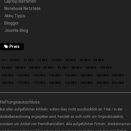
Laptop Batterien
Notebook Netzteile
Akku Tipps
Blogger
Joomla-Blog
Preis
0 € - 13.08 €
13.08 € - 27.08 €
27.08 € - 40.08 €
40.08 € - 54.08 €
54.08 € - 68.08 €
68.08 € - 81.08 €
81.08 € - 95.08 €
95.08 € - 109.08 €
109.08 € - 122.08 €
122.08 € - 136.08 €
136.08 € - 150.08 €
150.08 € - 163.08 €
163.08 € - 177.08 €
177.08 € - 190.08 €
190.08 € - 204.08 €
204.08 € - 526.08 €
Haftungsausschluss:
Bei allen aufgeführten Artikeln, sofern dies nicht ausdrücklich im Titel / in der
Artikelbezeichnung angegeben wird, handelt es sich nicht um Originalzubehör,
sondern um Artikel von Fremdherstellern. Alle aufgeführten Firmen-, Markennamen