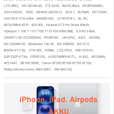
L21C4PE2,
361-00146-00,
ZTE A33S,
BATEL80L6,
EB-BR500ABU,
G3HTA023H,
7000,
HB4593J6ECW-31,
BLN-1,
BLP685,
ER17330V,
V30145-K1310-X464,
660093-001,
C21N1818-1,
BL-5H,
AEC616864-4S1P,
420-002,
Huawei GT2 Pro Smart Watch,
Olympus T 100 T 110 T100 T110 X36 X960 80B,
DJI RS 3 Mini,
ZR00971/SS-7222092064,
FPCBP281,
LM-CP02,
X431,
452096,
MC-265360-03,
Blackview Tab 90,
MC-308594,
A41-E15,
BISON-GT2-5G,
CTR-003,
P0986,
L22L3PG5,
308-1070-01,
GSP-2S2P-XT3A,
FPB0313S,
LiU307689PHVUTL,
A1652,
AP22ABN,
AP21A8T,
5B10X19049,
Canon XF305 XF300 XF105 XF100,
Philips Monitor Invivo 9065 9067,
VW-VBG130,