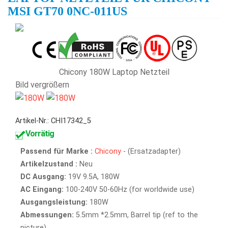
MSI GT70 0NC-011US
Chicony 180W Laptop Netzteil
Bild vergrößern
Artikel-Nr.: CHI17342_5
Vorrätig
Passend für Marke :
Chicony
- (Ersatzadapter)
Artikelzustand :
Neu
DC Ausgang:
19V 9.5A, 180W
AC Eingang:
100-240V 50-60Hz (for worldwide use)
Ausgangsleistung:
180W
Abmessungen:
5.5mm *2.5mm, Barrel tip (ref to the
picture)