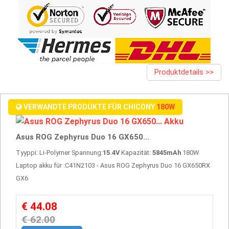
Produktdetails >>
VERWANDTE PRODUKTE FÜR CHICONY
180W
Asus ROG Zephyrus Duo 16 GX650...
Tyyppi: Li-Polymer Spannung:
15.4V
Kapazität:
5845mAh
180W
Laptop akku für :C41N2103 - Asus ROG Zephyrus Duo 16 GX650RX
GX6
€ 44.08
€ 62.00