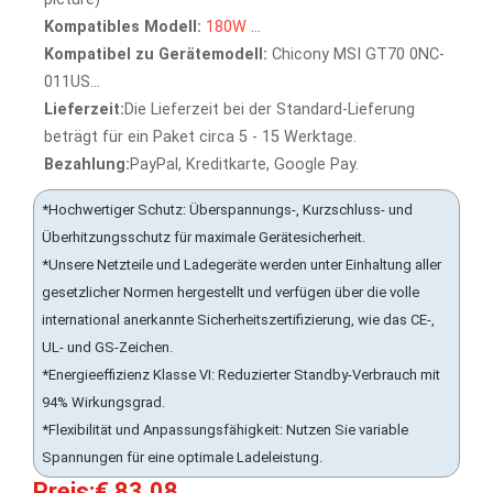
Kompatibles Modell:
180W
...
Kompatibel zu Gerätemodell:
Chicony MSI GT70 0NC-
011US...
Lieferzeit:
Die Lieferzeit bei der Standard-Lieferung
beträgt für ein Paket circa 5 - 15 Werktage.
Bezahlung:
PayPal, Kreditkarte, Google Pay.
*Hochwertiger Schutz: Überspannungs-, Kurzschluss- und
Überhitzungsschutz für maximale Gerätesicherheit.
*Unsere Netzteile und Ladegeräte werden unter Einhaltung aller
gesetzlicher Normen hergestellt und verfügen über die volle
international anerkannte Sicherheitszertifizierung, wie das CE-,
UL- und GS-Zeichen.
*Energieeffizienz Klasse VI: Reduzierter Standby-Verbrauch mit
94% Wirkungsgrad.
*Flexibilität und Anpassungsfähigkeit: Nutzen Sie variable
Spannungen für eine optimale Ladeleistung.
Preis:€ 83.08