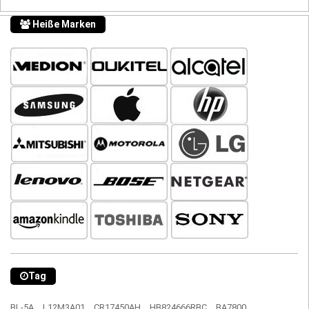
Heiße Marken
Tag
BL-5A,
L12M3A01,
CR17450AH,
HB824666RBC,
BA7800,