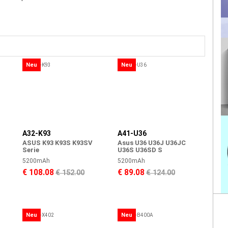
Neu
Neu
A32-K93
A41-U36
ASUS K93 K93S K93SV
Asus U36 U36J U36JC
Serie
U36S U36SD S
5200mAh
5200mAh
€ 108.08
€ 89.08
€ 152.00
€ 124.00
Neu
Neu