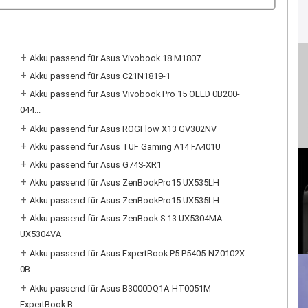
+
Akku passend für Asus Vivobook 18 M1807
+
Akku passend für Asus C21N1819-1
+
Akku passend für Asus Vivobook Pro 15 OLED 0B200-
044...
+
Akku passend für Asus ROGFlow X13 GV302NV
+
Akku passend für Asus TUF Gaming A14 FA401U
+
Akku passend für Asus G74S-XR1
+
Akku passend für Asus ZenBookPro15 UX535LH
+
Akku passend für Asus ZenBookPro15 UX535LH
+
Akku passend für Asus ZenBook S 13 UX5304MA
UX5304VA
+
Akku passend für Asus ExpertBook P5 P5405-NZ0102X
0B...
+
Akku passend für Asus B3000DQ1A-HT0051M
ExpertBook B...