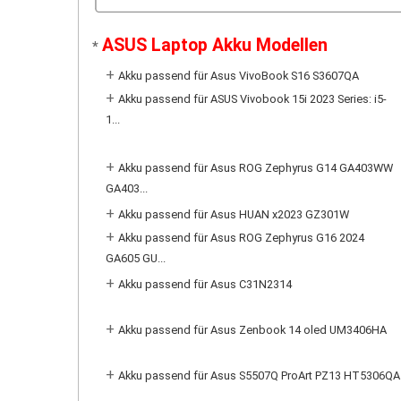
ASUS Laptop Akku Modellen
*
+
Akku passend für Asus VivoBook S16 S3607QA
+
Akku passend für ASUS Vivobook 15i 2023 Series: i5-
1...
+
Akku passend für Asus ROG Zephyrus G14 GA403WW
GA403...
+
Akku passend für Asus HUAN x2023 GZ301W
+
Akku passend für Asus ROG Zephyrus G16 2024
GA605 GU...
+
Akku passend für Asus C31N2314
+
Akku passend für Asus Zenbook 14 oled UM3406HA
+
Akku passend für Asus S5507Q ProArt PZ13 HT5306QA