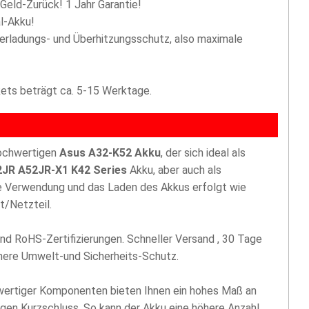
 Geld-Zurück! 1 Jahr Garantie!
l-Akku!
berladungs- und Überhitzungsschutz, also maximale
akets beträgt ca. 5-15 Werktage.
hochwertigen
Asus A32-K52 Akku
, der sich ideal als
JR A52JR-X1 K42 Series
Akku, aber auch als
ie Verwendung und das Laden des Akkus erfolgt wie
t/Netzteil.
nd RoHS-Zertifizierungen. Schneller Versand , 30 Tage
öhere Umwelt-und Sicherheits-Schutz.
hwertiger Komponenten bieten Ihnen ein hohes Maß an
egen Kurzschluss. So kann der Akku eine höhere Anzahl