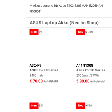
+
Akku passend für Asus E203 E203MAH E203NAH
FD080T
ASUS Laptop Akku (Neu Im Shop)
Neu
Neu
A32-F9
A41N1308
ASUS F6 F9 Series
Asus X551C Series
2400mah
2500mah/37Wh
€ 78.08
€ 99.08
€ 109.00
€ 139.00
Neu
Neu