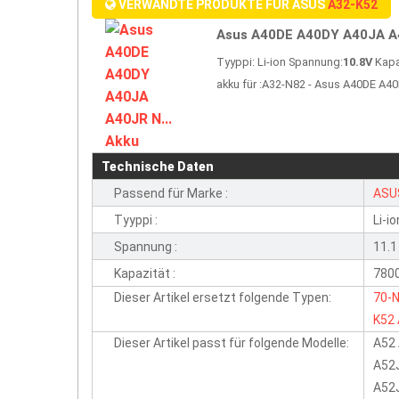
VERWANDTE PRODUKTE FÜR ASUS
A32-K52
Asus A40DE A40DY A40JA A4
Tyyppi: Li-ion Spannung:
10.8V
Kapa
akku für :A32-N82 - Asus A40DE A
Technische Daten
Passend für Marke :
ASU
Tyyppi :
Li-io
Spannung :
11.1
Kapazität :
780
Dieser Artikel ersetzt folgende Typen:
70-
K52
Dieser Artikel passt für folgende Modelle:
A52 
A52
A52