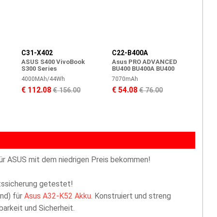
C31-X402
C22-B400A
ASUS S400 VivoBook
Asus PRO ADVANCED
S300 Series
BU400 BU400A BU400
4000MAh/44Wh
7070mAh
€ 112.08
€ 54.08
€ 156.00
€ 76.00
ür ASUS mit dem niedrigen Preis bekommen!
ttssicherung getestet!
nd) für
Asus A32-K52 Akku
. Konstruiert und streng
arkeit und Sicherheit.