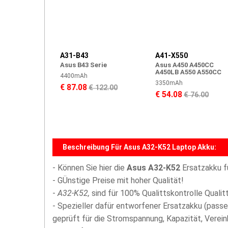
A31-B43
A41-X550
Asus B43 Serie
Asus A450 A450CC
A450LB A550 A550CC
4400mAh
3350mAh
€ 87.08
€ 122.00
€ 54.08
€ 76.00
Beschreibung Für Asus A32-K52 Laptop Akku:
- Können Sie hier die
Asus A32-K52
Ersatzakku f
- GÜnstige Preise mit hoher Qualität!
-
A32-K52,
sind für 100% Qualittskontrolle Quali
- Spezieller dafür entworfener Ersatzakku (passe
geprüft für die Stromspannung, Kapazität, Vereinb