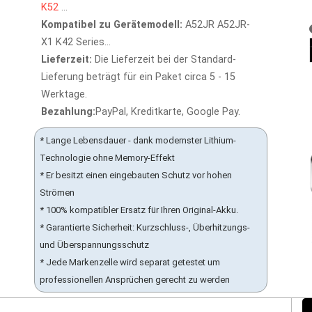
K52
...
Kompatibel zu Gerätemodell:
A52JR A52JR-
X1 K42 Series...
Lieferzeit:
Die Lieferzeit bei der Standard-
Lieferung beträgt für ein Paket circa 5 - 15
Werktage.
Bezahlung:
PayPal, Kreditkarte, Google Pay.
* Lange Lebensdauer - dank modernster Lithium-
Technologie ohne Memory-Effekt
* Er besitzt einen eingebauten Schutz vor hohen
Strömen
* 100% kompatibler Ersatz für Ihren Original-Akku.
* Garantierte Sicherheit: Kurzschluss-, Überhitzungs-
und Überspannungsschutz
* Jede Markenzelle wird separat getestet um
professionellen Ansprüchen gerecht zu werden