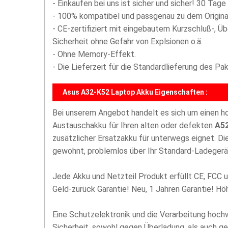
- Einkaufen bei uns ist sicher und sicher! 30 Tage
- 100% kompatibel und passgenau zu dem Origina
- CE-zertifiziert mit eingebautem Kurzschluß-, Ü
Sicherheit ohne Gefahr von Explsionen o.ä.
- Ohne Memory-Effekt.
- Die Lieferzeit für die Standardlieferung des P
Asus A32-K52 Laptop Akku Eigenschaften :
Bei unserem Angebot handelt es sich um einen 
Austauschakku für Ihren alten oder defekten
A52
zusätzlicher Ersatzakku für unterwegs eignet. D
gewohnt, problemlos über Ihr Standard-Ladegerä
Jede Akku und Netzteil Produkt erfüllt CE, FCC u
Geld-zurück Garantie! Neu, 1 Jahren Garantie! H
Eine Schutzelektronik und die Verarbeitung hoc
Sicherheit, sowohl gegen Überladung, als auch g