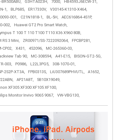
-BR500ABU,
G3HTA023H,
7000,
HB4593J6ECW-31,
N-1,
BLP685,
ER17330V,
V30145-K1310-X464,
0093-001,
C21N1818-1,
BL-5H,
AEC616864-4S1P,
0-002,
Huawei GT2 Pro Smart Watch,
ympus T 100 T 110 T100 T110 X36 X960 80B,
I RS 3 Mini,
ZR00971/SS-7222092064,
FPCBP281,
-CP02,
X431,
452096,
MC-265360-03,
ackview Tab 90,
MC-308594,
A41-E15,
BISON-GT2-5G,
R-003,
P0986,
L22L3PG5,
308-1070-01,
P-2S2P-XT3A,
FPB0313S,
LiU307689PHVUTL,
A1652,
P22ABN,
AP21A8T,
5B10X19049,
non XF305 XF300 XF105 XF100,
ilips Monitor Invivo 9065 9067,
VW-VBG130,