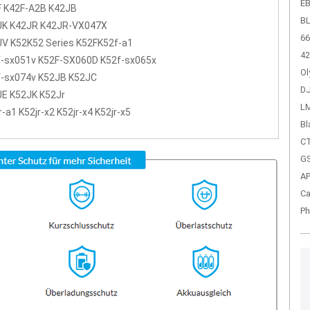
EB
F K42F-A2B K42JB
BL
JK K42JR K42JR-VX047X
66
V K52K52 Series K52FK52f-a1
42
f-sx051v K52F-SX060D K52f-sx065x
Ol
f-sx074v K52JB K52JC
DJ
JE K52JK K52Jr
LM
r-a1 K52jr-x2 K52jr-x4 K52jr-x5
Bl
CT
GS
A
Ca
Ph