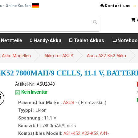
Kontakt uns
u - Online Kaufen
 Netzteile
Handy-Akku
Tablet Akkus
Noteboo
 Akku Modellen
Akku für ASUS
Asus A32-K52 Akku
52 7800MAH/9 CELLS, 11.1 V, BATTER
Artikel-Nr.: ASU2848
Kein Inventar
Passend für Marke :
ASUS
- ( Ersatzakku )
Tyyppi :
Li-ion
Spannung :
11.1 V
Kapazität :
7800mAh/9 cells
Kompatibles Modell:
A31-K52
A32-K52
A41-