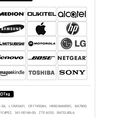
Tag
-5A,
L12M3A01,
CR17450AH,
HB824666RBC,
BA7800,
1C4PE2,
361-00146-00,
ZTE A33S,
BATEL80L6,