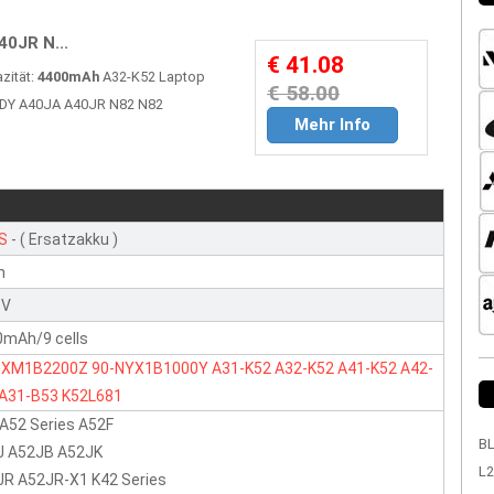
0JR N...
€ 41.08
zität:
4400mAh
A32-K52 Laptop
€ 58.00
40DY A40JA A40JR N82 N82
Mehr Info
S
- ( Ersatzakku )
n
 V
0mAh/9 cells
NXM1B2200Z
90-NYX1B1000Y
A31-K52
A32-K52
A41-K52
A42-
A31-B53
K52L681
A52 Series A52F
BL
J A52JB A52JK
L2
JR A52JR-X1 K42 Series