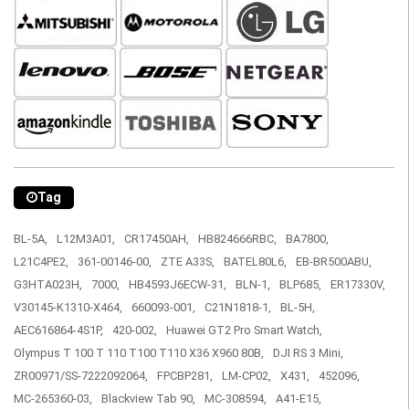
Tag
BL-5A,
L12M3A01,
CR17450AH,
HB824666RBC,
BA7800,
L21C4PE2,
361-00146-00,
ZTE A33S,
BATEL80L6,
EB-BR500ABU,
G3HTA023H,
7000,
HB4593J6ECW-31,
BLN-1,
BLP685,
ER17330V,
V30145-K1310-X464,
660093-001,
C21N1818-1,
BL-5H,
AEC616864-4S1P,
420-002,
Huawei GT2 Pro Smart Watch,
Olympus T 100 T 110 T100 T110 X36 X960 80B,
DJI RS 3 Mini,
ZR00971/SS-7222092064,
FPCBP281,
LM-CP02,
X431,
452096,
MC-265360-03,
Blackview Tab 90,
MC-308594,
A41-E15,