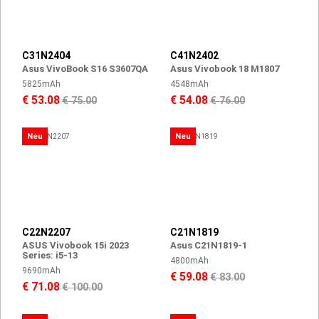
C31N2404
C41N2402
Asus VivoBook S16 S3607QA
Asus Vivobook 18 M1807
5825mAh
4548mAh
€ 53.08
€ 54.08
€ 75.00
€ 76.00
Neu
Neu
C22N2207
C21N1819
ASUS Vivobook 15i 2023
Asus C21N1819-1
Series: i5-13
4800mAh
9690mAh
€ 59.08
€ 83.00
€ 71.08
€ 100.00