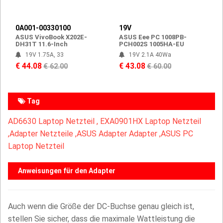
0A001-00330100
19V
ASUS VivoBook X202E-
ASUS Eee PC 1008PB-
DH31T 11.6-Inch
PCH002S 1005HA-EU
19V 1.75A, 33
19V 2.1A 40Wa
€ 44.08
€ 43.08
€ 62.00
€ 60.00
Tag
AD6630 Laptop Netzteil ,
EXA0901HX Laptop Netzteil
,
Adapter Netzteile ,ASUS Adapter Adapter ,ASUS PC
Laptop Netzteil
Anweisungen für den Adapter
Auch wenn die Größe der DC-Buchse genau gleich ist,
stellen Sie sicher, dass die maximale Wattleistung die