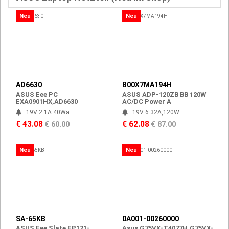
Neu
Neu
AD6630
B00X7MA194H
ASUS Eee PC
ASUS ADP-120ZB BB 120W
EXA0901HX,AD6630
AC/DC Power A
19V 2.1A 40Wa
19V 6.32A,120W
€ 43.08
€ 62.08
€ 60.00
€ 87.00
Neu
Neu
SA-65KB
0A001-00260000
ASUS Eee Slate EP121-
Asus G75VX-T4077H,G75VX-