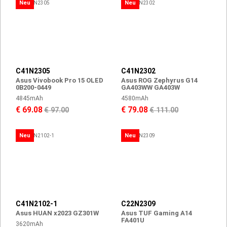
Neu
Neu
C41N2305
C41N2302
Asus Vivobook Pro 15 OLED
Asus ROG Zephyrus G14
0B200-0449
GA403WW GA403W
4845mAh
4580mAh
€ 69.08
€ 79.08
€ 97.00
€ 111.00
Neu
Neu
C41N2102-1
C22N2309
Asus HUAN x2023 GZ301W
Asus TUF Gaming A14
FA401U
3620mAh