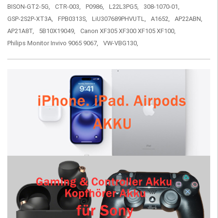
BISON-GT2-5G,
CTR-003,
P0986,
L22L3PG5,
308-1070-01,
GSP-2S2P-XT3A,
FPB0313S,
LiU307689PHVUTL,
A1652,
AP22ABN,
AP21A8T,
5B10X19049,
Canon XF305 XF300 XF105 XF100,
Philips Monitor Invivo 9065 9067,
VW-VBG130,