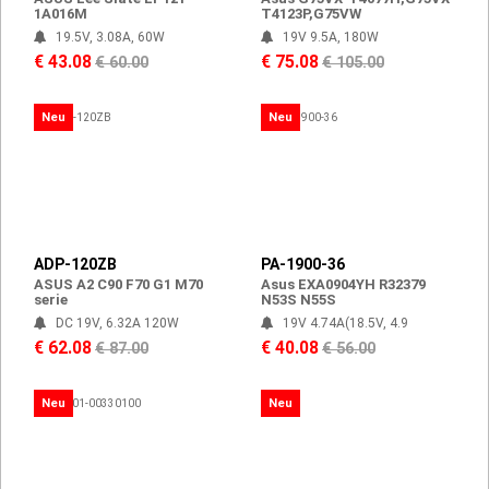
1A016M
T4123P,G75VW
19.5V, 3.08A, 60W
19V 9.5A, 180W
€ 43.08
€ 75.08
€ 60.00
€ 105.00
Neu
Neu
ADP-120ZB
PA-1900-36
ASUS A2 C90 F70 G1 M70
Asus EXA0904YH R32379
serie
N53S N55S
DC 19V, 6.32A 120W
19V 4.74A(18.5V, 4.9
€ 62.08
€ 40.08
€ 87.00
€ 56.00
Neu
Neu