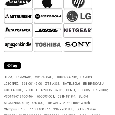
Tag
BL-5A,
L12M3A01,
CR17450AH,
HB824666RBC,
BA7800,
L21C4PE2,
361-00146-00,
ZTE A33S,
BATEL80L6,
EB-BR500ABU,
G3HTA023H,
7000,
HB4593J6ECW-31,
BLN-1,
BLP685,
ER17330V,
V30145-K1310-X464,
660093-001,
C21N1818-1,
BL-5H,
AEC616864-4S1P,
420-002,
Huawei GT2 Pro Smart Watch,
Olympus T 100 T 110 T100 T110 X36 X960 80B,
DJI RS 3 Mini,