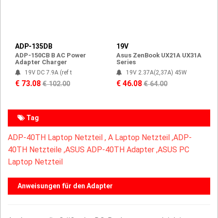
ADP-135DB
19V
ADP-150CB B AC Power
Asus ZenBook UX21A UX31A
Adapter Charger
Series
19V DC 7.9A (ref t
19V 2.37A(2,37A) 45W
€ 73.08
€ 46.08
€ 102.00
€ 64.00
Tag
ADP-40TH Laptop Netzteil ,
A Laptop Netzteil ,
ADP-
40TH Netzteile ,ASUS ADP-40TH Adapter ,ASUS PC
Laptop Netzteil
Anweisungen für den Adapter