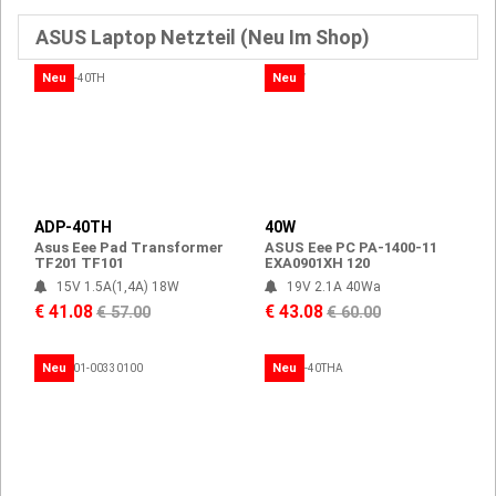
ASUS Laptop Netzteil (Neu Im Shop)
Neu
Neu
ADP-40TH
40W
Asus Eee Pad Transformer
ASUS Eee PC PA-1400-11
TF201 TF101
EXA0901XH 120
15V 1.5A(1,4A) 18W
19V 2.1A 40Wa
€ 41.08
€ 43.08
€ 57.00
€ 60.00
Neu
Neu