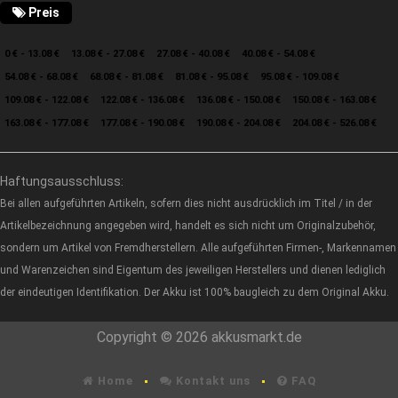
Preis
0 € - 13.08 €
13.08 € - 27.08 €
27.08 € - 40.08 €
40.08 € - 54.08 €
54.08 € - 68.08 €
68.08 € - 81.08 €
81.08 € - 95.08 €
95.08 € - 109.08 €
109.08 € - 122.08 €
122.08 € - 136.08 €
136.08 € - 150.08 €
150.08 € - 163.08 €
163.08 € - 177.08 €
177.08 € - 190.08 €
190.08 € - 204.08 €
204.08 € - 526.08 €
Haftungsausschluss:
Bei allen aufgeführten Artikeln, sofern dies nicht ausdrücklich im Titel / in der
Artikelbezeichnung angegeben wird, handelt es sich nicht um Originalzubehör,
sondern um Artikel von Fremdherstellern. Alle aufgeführten Firmen-, Markennamen
und Warenzeichen sind Eigentum des jeweiligen Herstellers und dienen lediglich
der eindeutigen Identifikation. Der Akku ist 100% baugleich zu dem Original Akku.
Copyright © 2026 akkusmarkt.de
Home
Kontakt uns
FAQ