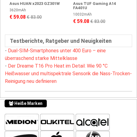
Asus HUAN x2023 GZ301W
Asus TUF Gaming A14
FA401U
3620mAh
10032mAh
€ 59.08
€ 83.00
€ 59.08
€ 83.00
Testberichte, Ratgeber und Neuigkeiten
-
Dual-SIM-Smartphones unter 400 Euro – eine
überraschend starke Mittelklasse
-
Der Dreame T16 Pro Heat im Detail: Wie 90 °C
Heißwasser und multispektrale Sensorik die Nass-Trocken-
Reinigung neu definieren
Heiße Marken