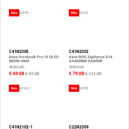
Neu
Neu
C41N2305
C41N2302
Asus Vivobook Pro 15 OLED
Asus ROG Zephyrus G14
0B200-0449
GA403WW GA403W
4845mAh
4580mAh
€ 69.08
€ 79.08
€ 97.00
€ 111.00
Neu
Neu
C41N2102-1
C22N2309