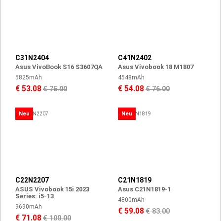
C31N2404
C41N2402
Asus VivoBook S16 S3607QA
Asus Vivobook 18 M1807
5825mAh
4548mAh
€ 53.08
€ 54.08
€ 75.00
€ 76.00
Neu
Neu
C22N2207
C21N1819
ASUS Vivobook 15i 2023
Asus C21N1819-1
Series: i5-13
4800mAh
9690mAh
€ 59.08
€ 83.00
€ 71.08
€ 100.00