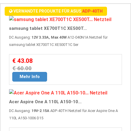
VERWANDTE PRODUKTE FÜR ASUS
ADP-40TH
samsung tablet XE700T1C XE500T...
DC Ausgang:
12V 3.33A, Max 40W
A12-040N1A Netzteil für
samsung tablet XE700T1C XE500T1C Ser
€ 43.08
€ 60.00
Mehr Info
Acer Aspire One A 110L A150-10...
DC Ausgang:
19V-2.15A
ADP-40TH Netzteil für Acer Aspire One A
110L A150-1006 D15