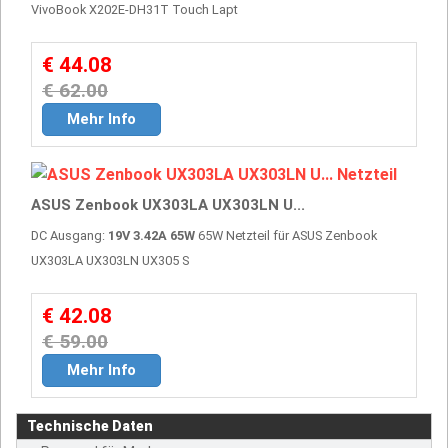
VivoBook X202E-DH31T Touch Lapt
€ 44.08
€ 62.00
Mehr Info
ASUS Zenbook UX303LA UX303LN U...
DC Ausgang:
19V 3.42A 65W
65W Netzteil für ASUS Zenbook
UX303LA UX303LN UX305 S
€ 42.08
€ 59.00
Mehr Info
Technische Daten