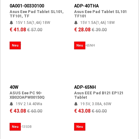
0A001-00330100
ADP-40THA
Asus Eee Pad Tablet SL101,
Asus Eee Pad Tablet SL101
TF101, TF
TF101
15V 1.5A(1,4A) 18W
15V 1.5A(1,4A) 18W
€ 41.08
€ 28.08
€ 57.00
€ 39.00
Neu
Neu
40W
ADP-65NH
ASUS Eee PC 90-
Asus EEE Pad B121 EP121
XB02OAPW00150Q
Tablet
19V 2.1A 40Wa
19.5V, 3.08A, 60W
€ 43.08
€ 43.08
€ 60.00
€ 60.00
Neu
Neu