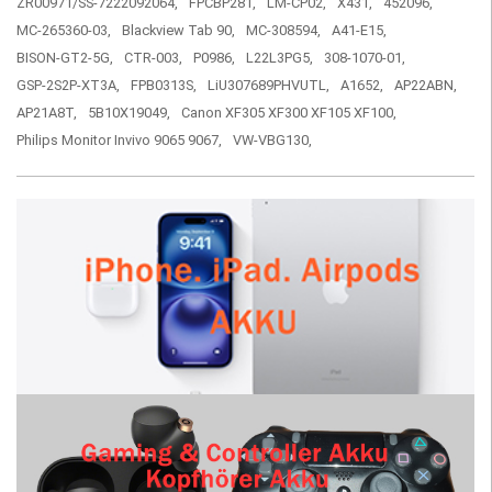
ZR00971/SS-7222092064,
FPCBP281,
LM-CP02,
X431,
452096,
MC-265360-03,
Blackview Tab 90,
MC-308594,
A41-E15,
BISON-GT2-5G,
CTR-003,
P0986,
L22L3PG5,
308-1070-01,
GSP-2S2P-XT3A,
FPB0313S,
LiU307689PHVUTL,
A1652,
AP22ABN,
AP21A8T,
5B10X19049,
Canon XF305 XF300 XF105 XF100,
Philips Monitor Invivo 9065 9067,
VW-VBG130,