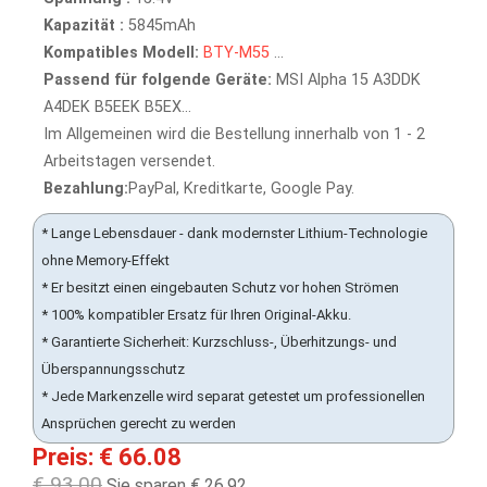
Kapazität :
5845mAh
Kompatibles Modell:
BTY-M55
...
Passend für folgende Geräte:
MSI Alpha 15 A3DDK
A4DEK B5EEK B5EX...
Im Allgemeinen wird die Bestellung innerhalb von 1 - 2
Arbeitstagen versendet.
Bezahlung:
PayPal, Kreditkarte, Google Pay.
* Lange Lebensdauer - dank modernster Lithium-Technologie
ohne Memory-Effekt
* Er besitzt einen eingebauten Schutz vor hohen Strömen
* 100% kompatibler Ersatz für Ihren Original-Akku.
* Garantierte Sicherheit: Kurzschluss-, Überhitzungs- und
Überspannungsschutz
* Jede Markenzelle wird separat getestet um professionellen
Ansprüchen gerecht zu werden
Preis: € 66.08
€ 93.00
Sie sparen € 26.92