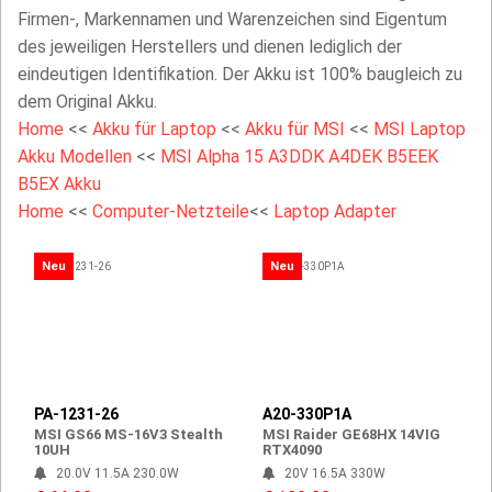
Firmen-, Markennamen und Warenzeichen sind Eigentum
des jeweiligen Herstellers und dienen lediglich der
eindeutigen Identifikation. Der Akku ist 100% baugleich zu
dem Original Akku.
Home
<<
Akku für Laptop
<<
Akku für MSI
<<
MSI Laptop
Akku Modellen
<<
MSI Alpha 15 A3DDK A4DEK B5EEK
B5EX Akku
Home
<<
Computer-Netzteile
<<
Laptop Adapter
Neu
Neu
PA-1231-26
A20-330P1A
MSI GS66 MS-16V3 Stealth
MSI Raider GE68HX 14VIG
10UH
RTX4090
20.0V 11.5A 230.0W
20V 16.5A 330W