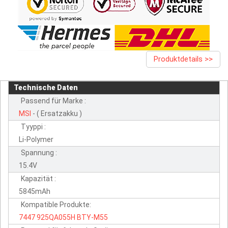
Produktdetails >>
Technische Daten
Passend für Marke :
MSI
- ( Ersatzakku )
Tyyppi :
Li-Polymer
Spannung :
15.4V
Kapazität :
5845mAh
Kompatible Produkte:
7447
925QA055H
BTY-M55