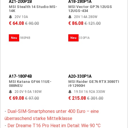
A21-200P2B
A18-280P1A
MSI Stealth 14 Studio MS-
MSI Vector GP76 12UGS
14K
12UGS-434
20V 10A
20V 14A 280W
€ 64.08
€ 86.08
€ 90.00
€ 121.00
Neu
Neu
A17-180P4B
A20-330P1A
MSI Katana GF66 11UE-
MSI Raider GE76 RTX 3080TI
088NEU
i9 12900H
20.0V 9.0A 180W
19.5V 16.92A 330W
€ 69.08
€ 215.08
€ 97.00
€ 301.00
-
Dual-SIM-Smartphones unter 400 Euro – eine
überraschend starke Mittelklasse
-
Der Dreame T16 Pro Heat im Detail: Wie 90 °C