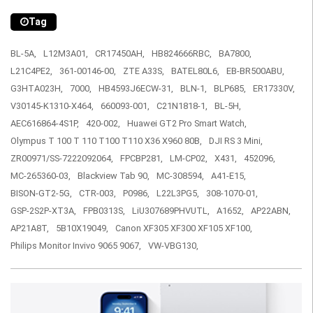
Tag
BL-5A,
L12M3A01,
CR17450AH,
HB824666RBC,
BA7800,
L21C4PE2,
361-00146-00,
ZTE A33S,
BATEL80L6,
EB-BR500ABU,
G3HTA023H,
7000,
HB4593J6ECW-31,
BLN-1,
BLP685,
ER17330V,
V30145-K1310-X464,
660093-001,
C21N1818-1,
BL-5H,
AEC616864-4S1P,
420-002,
Huawei GT2 Pro Smart Watch,
Olympus T 100 T 110 T100 T110 X36 X960 80B,
DJI RS 3 Mini,
ZR00971/SS-7222092064,
FPCBP281,
LM-CP02,
X431,
452096,
MC-265360-03,
Blackview Tab 90,
MC-308594,
A41-E15,
BISON-GT2-5G,
CTR-003,
P0986,
L22L3PG5,
308-1070-01,
GSP-2S2P-XT3A,
FPB0313S,
LiU307689PHVUTL,
A1652,
AP22ABN,
AP21A8T,
5B10X19049,
Canon XF305 XF300 XF105 XF100,
Philips Monitor Invivo 9065 9067,
VW-VBG130,