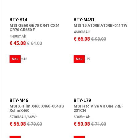
BTY-S14
BTY-M491
MSI GE60 GE70 CR41 CX61
MSI 15 A10RB A10RB-041TW
CR70 CR650 F
4600MAH
4400mAh
€ 66.08
€ 93.00
€ 45.08
€ 64.00
Neu
Neu
BTY-M46
BTY-L79
MSI X-slim X460 X460-004US
MSI Htc Vive VR One 7RE-
XslimX460
231CN
5700MAH/66Wh
6365mAh
€ 56.08
€ 50.08
€ 79.00
€ 71.00