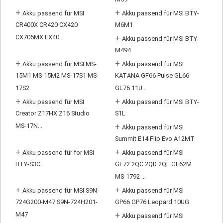
M59
+
+
Akku passend für MSI
Akku passend für MSI BTY-
CR400X CR420 CX420
M6M1
CX705MX EX40...
+
Akku passend für MSI BTY-
M494
+
+
Akku passend für MSI MS-
Akku passend für MSI
15M1 MS-15M2 MS-17S1 MS-
KATANA GF66 Pulse GL66
17S2
GL76 11U...
+
+
Akku passend für MSI
Akku passend für MSI BTY-
Creator Z17HX Z16 Studio
S1L
MS-17N...
+
Akku passend für MSI
Summit E14 Flip Evo A12MT
+
+
Akku passend für for MSI
Akku passend für MSI
BTY-S3C
GL72 2QC 2QD 2QE GL62M
MS-1792 ...
+
+
Akku passend für MSI S9N-
Akku passend für MSI
724G200-M47 S9N-724H201-
GP66 GP76 Leopard 10UG
M47
+
Akku passend für MSI