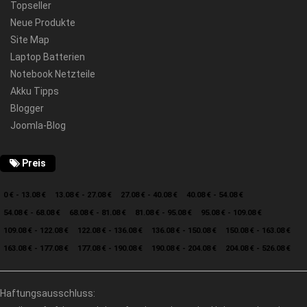
Topseller
Neue Produkte
Site Map
Laptop Batterien
Notebook Netzteile
Akku Tipps
Blogger
Joomla-Blog
Preis
0 € - 13.08 €
13.08 € - 27.08 €
27.08 € - 40.08 €
40.08 € - 54.08 €
54.08 € - 68.08 €
68.08 € - 81.08 €
81.08 € - 95.08 €
95.08 € - 109.08 €
109.08 € - 122.08 €
122.08 € - 136.08 €
136.08 € - 150.08 €
150.08 € - 163.08 €
163.08 € - 177.08 €
177.08 € - 190.08 €
190.08 € - 204.08 €
204.08 € - 526.08 €
Haftungsausschluss: