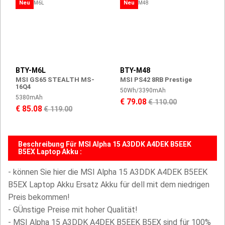
Neu
Neu
BTY-M6L
BTY-M48
MSI GS65 STEALTH MS-
MSI PS42 8RB Prestige
16Q4
50Wh/3390mAh
5380mAh
€ 79.08
€ 110.00
€ 85.08
€ 119.00
Beschreibung Für MSI Alpha 15 A3DDK A4DEK B5EEK
B5EX Laptop Akku :
- können Sie hier die MSI Alpha 15 A3DDK A4DEK B5EEK
B5EX Laptop Akku Ersatz Akku für dell mit dem niedrigen
Preis bekommen!
- GÜnstige Preise mit hoher Qualität!
- MSI Alpha 15 A3DDK A4DEK B5EEK B5EX sind für 100%