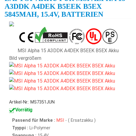
A3DDK A4DEK B5EEK B5EX
5845MAH, 15.4V, BATTERIEN
MSI Alpha 15 A3DDK A4DEK B5EEK B5EX Akku
Bild vergrößern
Artikel-Nr.: MS7351JUN
Vorrätig
Passend für Marke :
MSI
- ( Ersatzakku )
Tyyppi :
Li-Polymer
Spannung :
15.4V