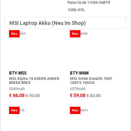
Pulse GL66 11UEK-048TR
1UDK-076...
MSI Laptop Akku (Neu Im Shop)
Neu
Neu
BTY-M55
BTY-M6M
MSI Alpha 15 A3DDK A4DEK
MSI GS66 Stealth 10SF
B5EEK B5EX
10SFS 10SGS
5845mAh
6578mAh
€ 66.08
€ 59.08
€ 93.00
€ 83.00
Neu
Neu