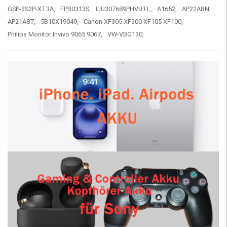
GSP-2S2P-XT3A,
FPB0313S,
LiU307689PHVUTL,
A1652,
AP22ABN,
AP21A8T,
5B10X19049,
Canon XF305 XF300 XF105 XF100,
Philips Monitor Invivo 9065 9067,
VW-VBG130,