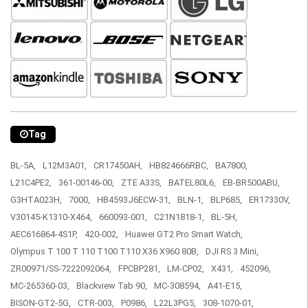
Tag
BL-5A,
L12M3A01,
CR17450AH,
HB824666RBC,
BA7800,
L21C4PE2,
361-00146-00,
ZTE A33S,
BATEL80L6,
EB-BR500ABU,
G3HTA023H,
7000,
HB4593J6ECW-31,
BLN-1,
BLP685,
ER17330V,
V30145-K1310-X464,
660093-001,
C21N1818-1,
BL-5H,
AEC616864-4S1P,
420-002,
Huawei GT2 Pro Smart Watch,
Olympus T 100 T 110 T100 T110 X36 X960 80B,
DJI RS 3 Mini,
ZR00971/SS-7222092064,
FPCBP281,
LM-CP02,
X431,
452096,
MC-265360-03,
Blackview Tab 90,
MC-308594,
A41-E15,
BISON-GT2-5G,
CTR-003,
P0986,
L22L3PG5,
308-1070-01,