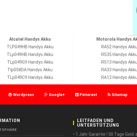
Alcatel Handys Akku
Motorola Handys A
TLP049HB Handys Akku
RA52 Handys Akk
TLp049HB Handys Akku
RS35 Handys Akk
TLp049G9 Handys Akku
RS13 Handys Akk
Tlp058DA Handys Akku
RA33 Handys Akk
TLp049C9 Handys Akku
RA12 Handys Akk
Wordpress
Google+
Pinterest
Sitemap
RMATION
LEITFADEN UND
UNTERSTÜTZUNG
TSPHÄRE
• 1 Jahr Garantie ! 30 Tage Geld-