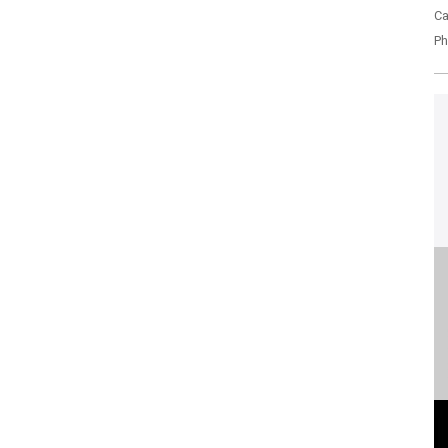
Ca
Ph