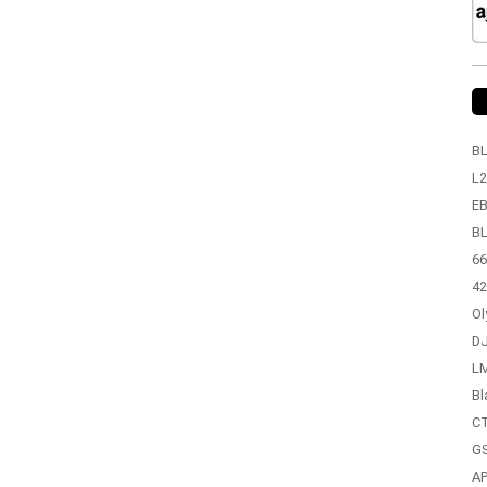
BL
L2
EB
BL
66
42
Ol
DJ
LM
Bl
CT
GS
A