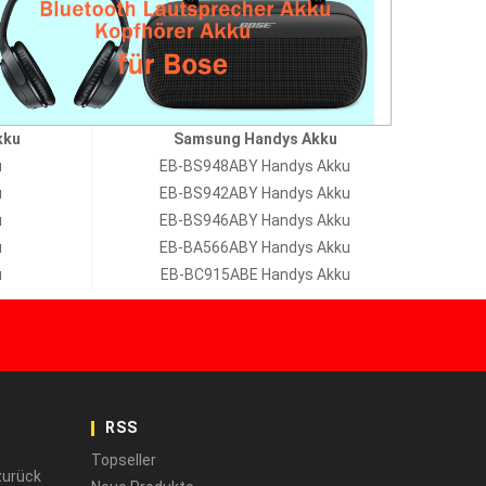
kku
Samsung Handys Akku
u
EB-BS948ABY Handys Akku
u
EB-BS942ABY Handys Akku
u
EB-BS946ABY Handys Akku
u
EB-BA566ABY Handys Akku
u
EB-BC915ABE Handys Akku
RSS
Topseller
zurück