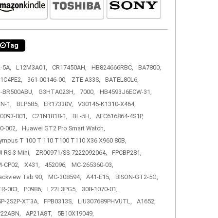
Tag
-5A,
L12M3A01,
CR17450AH,
HB824666RBC,
BA7800,
1C4PE2,
361-00146-00,
ZTE A33S,
BATEL80L6,
-BR500ABU,
G3HTA023H,
7000,
HB4593J6ECW-31,
N-1,
BLP685,
ER17330V,
V30145-K1310-X464,
0093-001,
C21N1818-1,
BL-5H,
AEC616864-4S1P,
0-002,
Huawei GT2 Pro Smart Watch,
ympus T 100 T 110 T100 T110 X36 X960 80B,
I RS 3 Mini,
ZR00971/SS-7222092064,
FPCBP281,
-CP02,
X431,
452096,
MC-265360-03,
ackview Tab 90,
MC-308594,
A41-E15,
BISON-GT2-5G,
R-003,
P0986,
L22L3PG5,
308-1070-01,
P-2S2P-XT3A,
FPB0313S,
LiU307689PHVUTL,
A1652,
P22ABN,
AP21A8T,
5B10X19049,