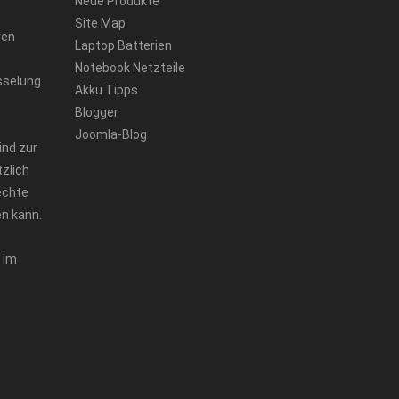
Neue Produkte
Site Map
ren
Laptop Batterien
Notebook Netzteile
sselung
Akku Tipps
Blogger
Joomla-Blog
ind zur
zlich
echte
n kann.
 im