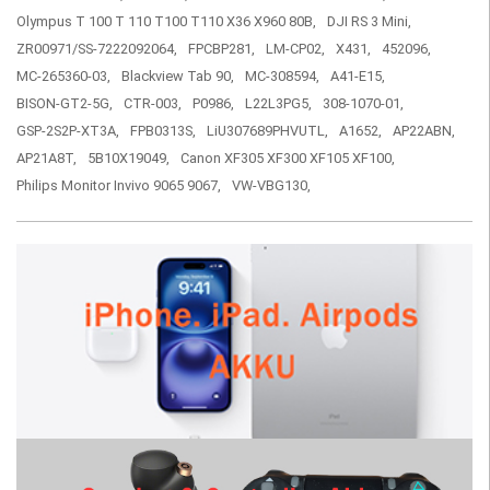
Olympus T 100 T 110 T100 T110 X36 X960 80B,
DJI RS 3 Mini,
ZR00971/SS-7222092064,
FPCBP281,
LM-CP02,
X431,
452096,
MC-265360-03,
Blackview Tab 90,
MC-308594,
A41-E15,
BISON-GT2-5G,
CTR-003,
P0986,
L22L3PG5,
308-1070-01,
GSP-2S2P-XT3A,
FPB0313S,
LiU307689PHVUTL,
A1652,
AP22ABN,
AP21A8T,
5B10X19049,
Canon XF305 XF300 XF105 XF100,
Philips Monitor Invivo 9065 9067,
VW-VBG130,