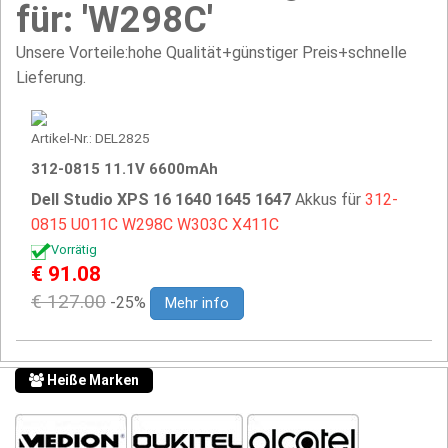
für: 'W298C'
Unsere Vorteile:hohe Qualität+günstiger Preis+schnelle
Lieferung.
Artikel-Nr.: DEL2825
312-0815 11.1V 6600mAh
Dell Studio XPS 16 1640 1645 1647
Akkus für
312-
0815
U011C
W298C
W303C
X411C
Vorrätig
€ 91.08
€ 127.00
-25%
Mehr info
Heiße Marken