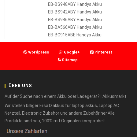
EB-BS948ABY Handys Akku
EB-BS942ABY Handys Akku
EB-BS946ABY Handys Akku
EB-BA566ABY Handys Akku
EB-BC915ABE Handys Akku
Wordpress
Google+
Pinterest
Sitemap
ÜBER UNS
Auf der Suche nach einem Akku oder Ladegerät? | Akkusmarkt
Wir stellen billiger Ersatzakkus für laptop akkus, Laptop AC
Netzteil, Electronic Zubehör und andere Zubehör her.Alle
Produkte sind neu, 100% mit Originalen kompatibel!