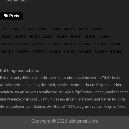
Joomla-Blog
Preis
0 € - 13.08 €
13.08 € - 27.08 €
27.08 € - 40.08 €
40.08 € - 54.08 €
54.08 € - 68.08 €
68.08 € - 81.08 €
81.08 € - 95.08 €
95.08 € - 109.08 €
109.08 € - 122.08 €
122.08 € - 136.08 €
136.08 € - 150.08 €
150.08 € - 163.08 €
163.08 € - 177.08 €
177.08 € - 190.08 €
190.08 € - 204.08 €
204.08 € - 526.08 €
Haftungsausschluss:
Bei allen aufgeführten Artikeln, sofern dies nicht ausdrücklich im Titel / in der
Artikelbezeichnung angegeben wird, handelt es sich nicht um Originalzubehör,
sondern um Artikel von Fremdherstellern. Alle aufgeführten Firmen-, Markennamen
und Warenzeichen sind Eigentum des jeweiligen Herstellers und dienen lediglich
der eindeutigen Identifikation. Der Akku ist 100% baugleich zu dem Original Akku.
Copyright © 2026 akkusmarkt.de