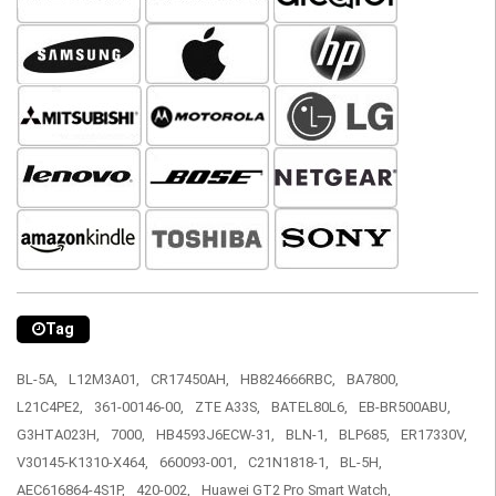
Tag
BL-5A,
L12M3A01,
CR17450AH,
HB824666RBC,
BA7800,
L21C4PE2,
361-00146-00,
ZTE A33S,
BATEL80L6,
EB-BR500ABU,
G3HTA023H,
7000,
HB4593J6ECW-31,
BLN-1,
BLP685,
ER17330V,
V30145-K1310-X464,
660093-001,
C21N1818-1,
BL-5H,
AEC616864-4S1P,
420-002,
Huawei GT2 Pro Smart Watch,