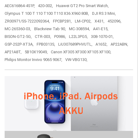
AEC616864-4S1P,
420-002,
Huawei GT2 Pro Smart Watch,
Olympus T 100 T 110 T100 T110 X36 X960 80B,
DJI RS 3 Mini,
ZR00971/SS-7222092064,
FPCBP281,
LM-CP02,
X431,
452096,
MC-265360-03,
Blackview Tab 90,
MC-308594,
A41-E15,
BISON-GT2-5G,
CTR-003,
P0986,
L22L3PG5,
308-1070-01,
GSP-2S2P-XT3A,
FPB0313S,
LiU307689PHVUTL,
A1652,
AP22ABN,
AP21A8T,
5B10X19049,
Canon XF305 XF300 XF105 XF100,
Philips Monitor Invivo 9065 9067,
VW-VBG130,