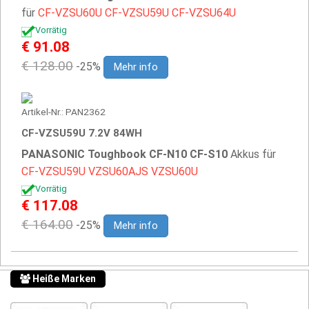
für
CF-VZSU60U
CF-VZSU59U
CF-VZSU64U
Vorrätig
€ 91.08
€ 128.00
-25%
Mehr info
Artikel-Nr.: PAN2362
CF-VZSU59U 7.2V 84WH
PANASONIC Toughbook CF-N10 CF-S10
Akkus für
CF-VZSU59U
VZSU60AJS
VZSU60U
Vorrätig
€ 117.08
€ 164.00
-25%
Mehr info
Heiße Marken