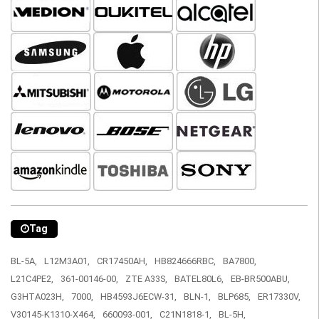
Tag
BL-5A,
L12M3A01,
CR17450AH,
HB824666RBC,
BA7800,
L21C4PE2,
361-00146-00,
ZTE A33S,
BATEL80L6,
EB-BR500ABU,
G3HTA023H,
7000,
HB4593J6ECW-31,
BLN-1,
BLP685,
ER17330V,
V30145-K1310-X464,
660093-001,
C21N1818-1,
BL-5H,