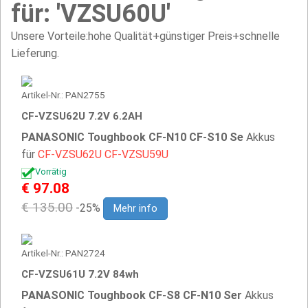
für: 'VZSU60U'
Unsere Vorteile:hohe Qualität+günstiger Preis+schnelle
Lieferung.
Artikel-Nr.: PAN2755
CF-VZSU62U 7.2V 6.2AH
PANASONIC Toughbook CF-N10 CF-S10 Se
Akkus
für
CF-VZSU62U
CF-VZSU59U
Vorrätig
€ 97.08
€ 135.00
-25%
Mehr info
Artikel-Nr.: PAN2724
CF-VZSU61U 7.2V 84wh
PANASONIC Toughbook CF-S8 CF-N10 Ser
Akkus