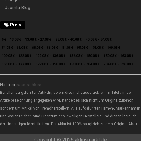
Joomla-Blog
Preis
0 € - 13.08 €
13.08 € - 27.08 €
27.08 € - 40.08 €
40.08 € - 54.08 €
54.08 € - 68.08 €
68.08 € - 81.08 €
81.08 € - 95.08 €
95.08 € - 109.08 €
109.08 € - 122.08 €
122.08 € - 136.08 €
136.08 € - 150.08 €
150.08 € - 163.08 €
163.08 € - 177.08 €
177.08 € - 190.08 €
190.08 € - 204.08 €
204.08 € - 526.08 €
Haftungsausschluss:
Bei allen aufgeführten Artikeln, sofern dies nicht ausdrücklich im Titel / in der
Artikelbezeichnung angegeben wird, handelt es sich nicht um Originalzubehör,
sondern um Artikel von Fremdherstellern. Alle aufgeführten Firmen-, Markennamen
und Warenzeichen sind Eigentum des jeweiligen Herstellers und dienen lediglich
der eindeutigen Identifikation. Der Akku ist 100% baugleich zu dem Original Akku.
Copyright © 2026 akkusmarkt.de