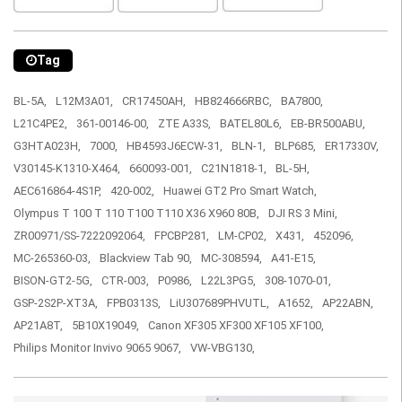
Tag
BL-5A,
L12M3A01,
CR17450AH,
HB824666RBC,
BA7800,
L21C4PE2,
361-00146-00,
ZTE A33S,
BATEL80L6,
EB-BR500ABU,
G3HTA023H,
7000,
HB4593J6ECW-31,
BLN-1,
BLP685,
ER17330V,
V30145-K1310-X464,
660093-001,
C21N1818-1,
BL-5H,
AEC616864-4S1P,
420-002,
Huawei GT2 Pro Smart Watch,
Olympus T 100 T 110 T100 T110 X36 X960 80B,
DJI RS 3 Mini,
ZR00971/SS-7222092064,
FPCBP281,
LM-CP02,
X431,
452096,
MC-265360-03,
Blackview Tab 90,
MC-308594,
A41-E15,
BISON-GT2-5G,
CTR-003,
P0986,
L22L3PG5,
308-1070-01,
GSP-2S2P-XT3A,
FPB0313S,
LiU307689PHVUTL,
A1652,
AP22ABN,
AP21A8T,
5B10X19049,
Canon XF305 XF300 XF105 XF100,
Philips Monitor Invivo 9065 9067,
VW-VBG130,