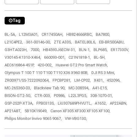
Tag
BL-5A,
L12M3A01,
CR17450AH,
HB824666RBC,
BA7800,
L21C4PE2,
361-00146-00,
ZTE A33S,
BATEL80L6,
EB-BR500ABU,
G3HTA023H,
7000,
HB4593J6ECW-31,
BLN-1,
BLP685,
ER17330V,
V30145-K1310-X464,
660093-001,
C21N1818-1,
BL-5H,
AEC616864-4S1P,
420-002,
Huawei GT2 Pro Smart Watch,
Olympus T 100 T 110 T100 T110 X36 X960 80B,
DJI RS 3 Mini,
ZR00971/SS-7222092064,
FPCBP281,
LM-CP02,
X431,
452096,
MC-265360-03,
Blackview Tab 90,
MC-308594,
A41-E15,
BISON-GT2-5G,
CTR-003,
P0986,
L22L3PG5,
308-1070-01,
GSP-2S2P-XT3A,
FPB0313S,
LiU307689PHVUTL,
A1652,
AP22ABN,
AP21A8T,
5B10X19049,
Canon XF305 XF300 XF105 XF100,
Philips Monitor Invivo 9065 9067,
VW-VBG130,