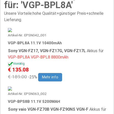
für: 'VGP-BPL8A'
Unsere Vorteile:hohe Qualität+günstiger Preis+schnelle
Lieferung.
Artikel-Nr.: EPSN042_001
VGP-BPL8A 11.1V 10400mAh
Sony VGN-FZ17, VGN-FZ17G, VGN-FZ17L
Akkus für
VGP-BPL8A
VGP-BPL8
8800mAh
Vorrätig
€ 135.08
€ 189.00
-25%
Mehr info
Artikel-Nr.: EPSN063_002
VGP-BPS8B 11.1V 5200MAH
Sony vaio VGN-FZ70B VGN-FZ90NS VGN-F
Akkus für