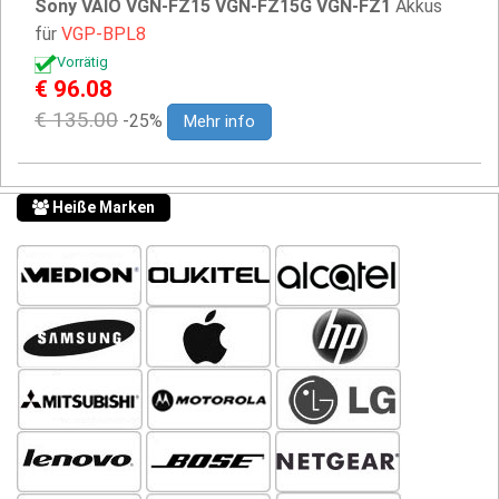
Sony VAIO VGN-FZ15 VGN-FZ15G VGN-FZ1
Akkus
für
VGP-BPL8
Vorrätig
€ 96.08
€ 135.00
-25%
Mehr info
Heiße Marken