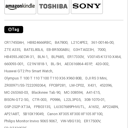
Tag
CR17450AH,
HB824666RBC,
BA7800,
L21C4PE2,
361-00146-00,
ZTE A33S,
BATEL80L6,
EB-BR500ABU,
G3HTA023H,
7000,
HB4593J6ECW-31,
BLN-1,
BLP685,
ER17330V,
V30145-K1310-X464,
660093-001,
C21N1818-1,
BL-5H,
AEC616864-4S1P,
420-002,
Huawei GT2 Pro Smart Watch,
Olympus T 100 T 110 T100 T110 X36 X960 80B,
DJI RS 3 Mini,
ZR00971/SS-7222092064,
FPCBP281,
LM-CP02,
X431,
452096,
MC-265360-03,
Blackview Tab 90,
MC-308594,
A41-E15,
BISON-GT2-5G,
CTR-003,
P0986,
L22L3PG5,
308-1070-01,
GSP-2S2P-XT3A,
FPB0313S,
LiU307689PHVUTL,
A1652,
AP22ABN,
AP21A8T,
5B10X19049,
Canon XF305 XF300 XF105 XF100,
Philips Monitor Invivo 9065 9067,
VW-VBG130,
ER17500V,