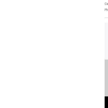
Ca
Ph