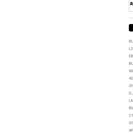
BL
L2
EB
BL
66
42
Ol
DJ
LM
Bl
CT
GS
A