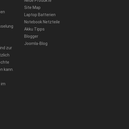
Neue Produkte
Site Map
ren
Laptop Batterien
Notebook Netzteile
sselung
Akku Tipps
Blogger
Joomla-Blog
ind zur
zlich
echte
n kann.
 im