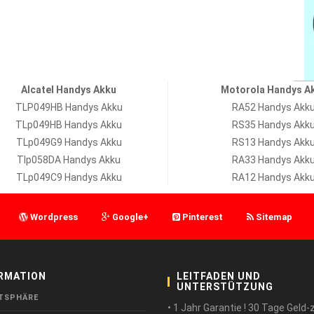
Alcatel Handys Akku
Motorola Handys A
TLP049HB Handys Akku
RA52 Handys Akk
TLp049HB Handys Akku
RS35 Handys Akk
TLp049G9 Handys Akku
RS13 Handys Akk
Tlp058DA Handys Akku
RA33 Handys Akk
TLp049C9 Handys Akku
RA12 Handys Akk
Wordpress
Google+
Pinterest
Sitemap
RMATION
LEITFADEN UND
UNTERSTÜTZUNG
TSPHÄRE
• 1 Jahr Garantie ! 30 Tage Geld-