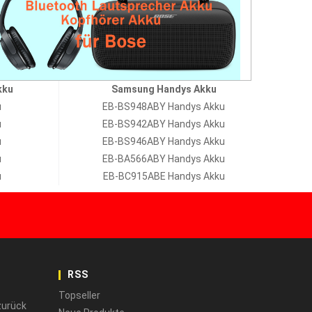
kku
Samsung Handys Akku
u
EB-BS948ABY Handys Akku
u
EB-BS942ABY Handys Akku
u
EB-BS946ABY Handys Akku
u
EB-BA566ABY Handys Akku
u
EB-BC915ABE Handys Akku
RSS
Topseller
zurück