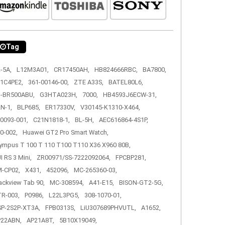
Tag
-5A,
L12M3A01,
CR17450AH,
HB824666RBC,
BA7800,
1C4PE2,
361-00146-00,
ZTE A33S,
BATEL80L6,
-BR500ABU,
G3HTA023H,
7000,
HB4593J6ECW-31,
N-1,
BLP685,
ER17330V,
V30145-K1310-X464,
0093-001,
C21N1818-1,
BL-5H,
AEC616864-4S1P,
0-002,
Huawei GT2 Pro Smart Watch,
ympus T 100 T 110 T100 T110 X36 X960 80B,
I RS 3 Mini,
ZR00971/SS-7222092064,
FPCBP281,
-CP02,
X431,
452096,
MC-265360-03,
ackview Tab 90,
MC-308594,
A41-E15,
BISON-GT2-5G,
R-003,
P0986,
L22L3PG5,
308-1070-01,
P-2S2P-XT3A,
FPB0313S,
LiU307689PHVUTL,
A1652,
P22ABN,
AP21A8T,
5B10X19049,