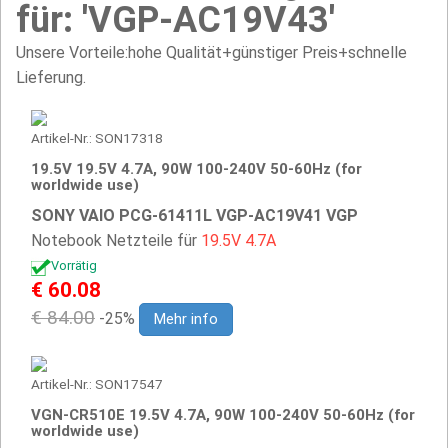
für: 'VGP-AC19V43'
Unsere Vorteile:hohe Qualität+günstiger Preis+schnelle
Lieferung.
Artikel-Nr.: SON17318
19.5V 19.5V 4.7A, 90W 100-240V 50-60Hz (for
worldwide use)
SONY VAIO PCG-61411L VGP-AC19V41 VGP
Notebook Netzteile für
19.5V
4.7A
Vorrätig
€ 60.08
€ 84.00
-25%
Mehr info
Artikel-Nr.: SON17547
VGN-CR510E 19.5V 4.7A, 90W 100-240V 50-60Hz (for
worldwide use)