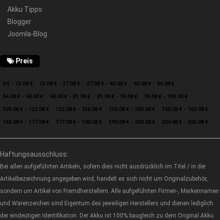
Akku Tipps
Blogger
Joomla-Blog
Preis
0 € - 13.08 €
13.08 € - 27.08 €
27.08 € - 40.08 €
40.08 € - 54.08 €
54.08 € - 68.08 €
68.08 € - 81.08 €
81.08 € - 95.08 €
95.08 € - 109.08 €
109.08 € - 122.08 €
122.08 € - 136.08 €
136.08 € - 150.08 €
150.08 € - 163.08 €
163.08 € - 177.08 €
177.08 € - 190.08 €
190.08 € - 204.08 €
204.08 € - 526.08 €
Haftungsausschluss:
Bei allen aufgeführten Artikeln, sofern dies nicht ausdrücklich im Titel / in der
Artikelbezeichnung angegeben wird, handelt es sich nicht um Originalzubehör,
sondern um Artikel von Fremdherstellern. Alle aufgeführten Firmen-, Markennamen
und Warenzeichen sind Eigentum des jeweiligen Herstellers und dienen lediglich
der eindeutigen Identifikation. Der Akku ist 100% baugleich zu dem Original Akku.