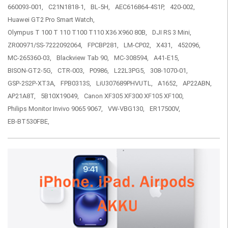
660093-001,
C21N1818-1,
BL-5H,
AEC616864-4S1P,
420-002,
Huawei GT2 Pro Smart Watch,
Olympus T 100 T 110 T100 T110 X36 X960 80B,
DJI RS 3 Mini,
ZR00971/SS-7222092064,
FPCBP281,
LM-CP02,
X431,
452096,
MC-265360-03,
Blackview Tab 90,
MC-308594,
A41-E15,
BISON-GT2-5G,
CTR-003,
P0986,
L22L3PG5,
308-1070-01,
GSP-2S2P-XT3A,
FPB0313S,
LiU307689PHVUTL,
A1652,
AP22ABN,
AP21A8T,
5B10X19049,
Canon XF305 XF300 XF105 XF100,
Philips Monitor Invivo 9065 9067,
VW-VBG130,
ER17500V,
EB-BT530FBE,