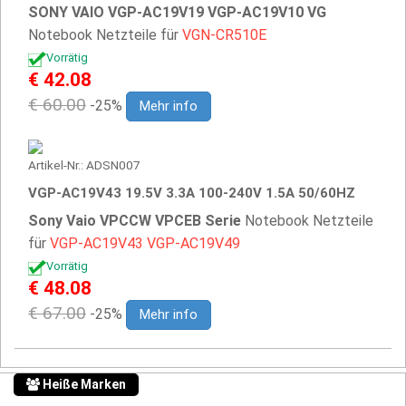
SONY VAIO VGP-AC19V19 VGP-AC19V10 VG
Notebook Netzteile für
VGN-CR510E
Vorrätig
€ 42.08
€ 60.00
-25%
Mehr info
Artikel-Nr.: ADSN007
VGP-AC19V43 19.5V 3.3A 100-240V 1.5A 50/60HZ
Sony Vaio VPCCW VPCEB Serie
Notebook Netzteile
für
VGP-AC19V43
VGP-AC19V49
Vorrätig
€ 48.08
€ 67.00
-25%
Mehr info
Heiße Marken