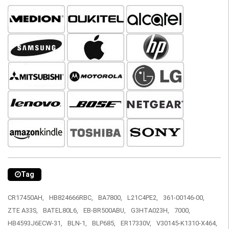
Tag
CR17450AH,
HB824666RBC,
BA7800,
L21C4PE2,
361-00146-00,
ZTE A33S,
BATEL80L6,
EB-BR500ABU,
G3HTA023H,
7000,
HB4593J6ECW-31,
BLN-1,
BLP685,
ER17330V,
V30145-K1310-X464,