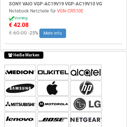
SONY VAIO VGP-AC19V19 VGP-AC19V10 VG
Notebook Netzteile für
VGN-CR510E
Vorrätig
€ 42.08
€ 60.00
-25%
Mehr info
Heiße Marken