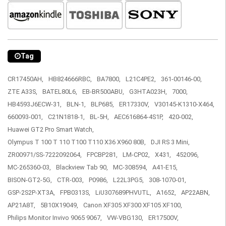
Tag
CR17450AH,
HB824666RBC,
BA7800,
L21C4PE2,
361-00146-00,
ZTE A33S,
BATEL80L6,
EB-BR500ABU,
G3HTA023H,
7000,
HB4593J6ECW-31,
BLN-1,
BLP685,
ER17330V,
V30145-K1310-X464,
660093-001,
C21N1818-1,
BL-5H,
AEC616864-4S1P,
420-002,
Huawei GT2 Pro Smart Watch,
Olympus T 100 T 110 T100 T110 X36 X960 80B,
DJI RS 3 Mini,
ZR00971/SS-7222092064,
FPCBP281,
LM-CP02,
X431,
452096,
MC-265360-03,
Blackview Tab 90,
MC-308594,
A41-E15,
BISON-GT2-5G,
CTR-003,
P0986,
L22L3PG5,
308-1070-01,
GSP-2S2P-XT3A,
FPB0313S,
LiU307689PHVUTL,
A1652,
AP22ABN,
AP21A8T,
5B10X19049,
Canon XF305 XF300 XF105 XF100,
Philips Monitor Invivo 9065 9067,
VW-VBG130,
ER17500V,