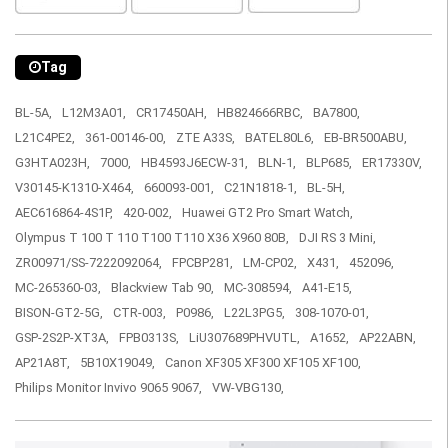
Tag
BL-5A,
L12M3A01,
CR17450AH,
HB824666RBC,
BA7800,
L21C4PE2,
361-00146-00,
ZTE A33S,
BATEL80L6,
EB-BR500ABU,
G3HTA023H,
7000,
HB4593J6ECW-31,
BLN-1,
BLP685,
ER17330V,
V30145-K1310-X464,
660093-001,
C21N1818-1,
BL-5H,
AEC616864-4S1P,
420-002,
Huawei GT2 Pro Smart Watch,
Olympus T 100 T 110 T100 T110 X36 X960 80B,
DJI RS 3 Mini,
ZR00971/SS-7222092064,
FPCBP281,
LM-CP02,
X431,
452096,
MC-265360-03,
Blackview Tab 90,
MC-308594,
A41-E15,
BISON-GT2-5G,
CTR-003,
P0986,
L22L3PG5,
308-1070-01,
GSP-2S2P-XT3A,
FPB0313S,
LiU307689PHVUTL,
A1652,
AP22ABN,
AP21A8T,
5B10X19049,
Canon XF305 XF300 XF105 XF100,
Philips Monitor Invivo 9065 9067,
VW-VBG130,