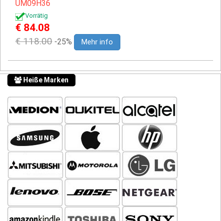
UM09H36
Vorrätig
€ 84.08
€ 118.00
-25%
Mehr info
Heiße Marken