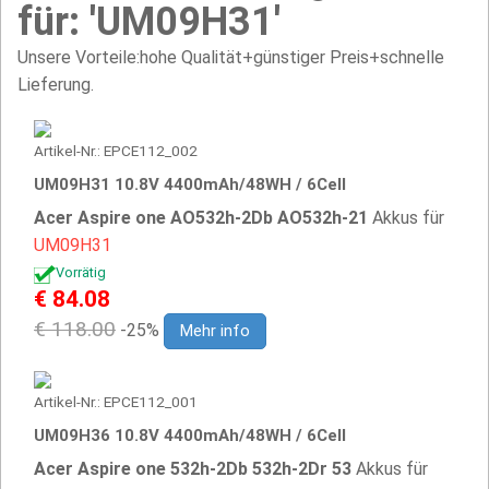
für: 'UM09H31'
Unsere Vorteile:hohe Qualität+günstiger Preis+schnelle
Lieferung.
Artikel-Nr.: EPCE112_002
UM09H31 10.8V 4400mAh/48WH / 6Cell
Acer Aspire one AO532h-2Db AO532h-21
Akkus für
UM09H31
Vorrätig
€ 84.08
€ 118.00
-25%
Mehr info
Artikel-Nr.: EPCE112_001
UM09H36 10.8V 4400mAh/48WH / 6Cell
Acer Aspire one 532h-2Db 532h-2Dr 53
Akkus für