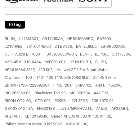
Tag
BL-5A,
L12M3A01,
CR17450AH,
HB824666RBC,
BA7800,
L21C4PE2,
361-00146-00,
ZTE A33S,
BATEL80L6,
EB-BR500ABU,
G3HTA023H,
7000,
HB4593J6ECW-31,
BLN-1,
BLP685,
ER17330V,
V30145-K1310-X464,
660093-001,
C21N1818-1,
BL-5H,
AEC616864-4S1P,
420-002,
Huawei GT2 Pro Smart Watch,
Olympus T 100 T 110 T100 T110 X36 X960 80B,
DJI RS 3 Mini,
ZR00971/SS-7222092064,
FPCBP281,
LM-CP02,
X431,
452096,
MC-265360-03,
Blackview Tab 90,
MC-308594,
A41-E15,
BISON-GT2-5G,
CTR-003,
P0986,
L22L3PG5,
308-1070-01,
GSP-2S2P-XT3A,
FPB0313S,
LiU307689PHVUTL,
A1652,
AP22ABN,
AP21A8T,
5B10X19049,
Canon XF305 XF300 XF105 XF100,
Philips Monitor Invivo 9065 9067,
VW-VBG130,