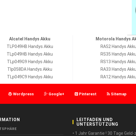
Alcatel Handys Akku
Motorola Handys A
TLP049HB Handys Akku
RA52 Handys Akk
TLp049HB Handys Akku
RS35 Handys Akk
TLp049G9 Handys Akku
RS13 Handys Akk
Tlp058DA Handys Akku
RA33 Handys Akk
TLp049C9 Handys Akku
RA12 Handys Akk
Wordpress
Google+
Pinterest
Sitemap
RMATION
LEITFADEN UND
UNTERSTÜTZUNG
TSPHÄRE
• 1 Jahr Garantie ! 30 Tage Geld-