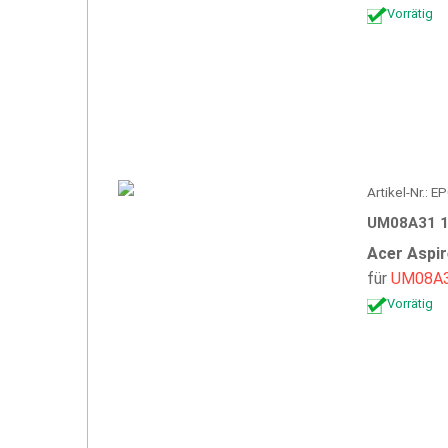
Vorrätig
Artikel-Nr.:
UM08A31 1
Acer Aspi
für
UM08A
Vorrätig