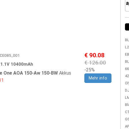
BL
L2
€ 90.08
EB
 EPCE085_001
€ 126.00
BL
1.1V 10400mAh
66
-25%
re One AOA 150-Aw 150-BW
Akkus
42
Mehr info
31
Ol
DJ
LM
Bl
CT
GS
A