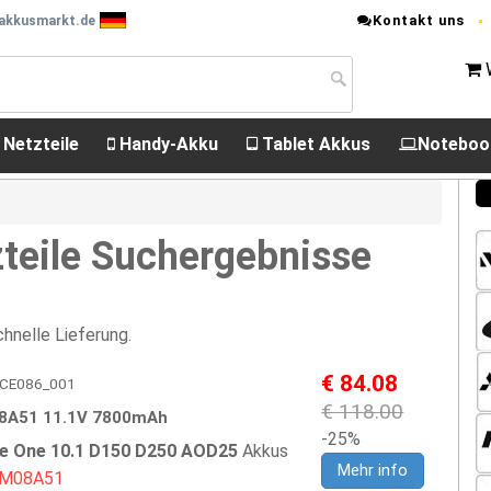
Kontakt uns
 akkusmarkt.de
 Netzteile
Handy-Akku
Tablet Akkus
Noteboo
teile Suchergebnisse
hnelle Lieferung.
€ 84.08
 EPCE086_001
€ 118.00
08A51 11.1V 7800mAh
-25%
re One 10.1 D150 D250 AOD25
Akkus
Mehr info
)UM08A51