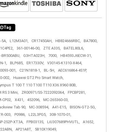
Tag
-5A,
L12M3A01,
CR17450AH,
HB824666RBC,
BA7800,
1C4PE2,
361-00146-00,
ZTE A33S,
BATEL80L6,
-BR500ABU,
G3HTA023H,
7000,
HB4593J6ECW-31,
N-1,
BLP685,
ER17330V,
V30145-K1310-X464,
0093-001,
C21N1818-1,
BL-5H,
AEC616864-4S1P,
0-002,
Huawei GT2 Pro Smart Watch,
ympus T 100 T 110 T100 T110 X36 X960 80B,
I RS 3 Mini,
ZR00971/SS-7222092064,
FPCBP281,
-CP02,
X431,
452096,
MC-265360-03,
ackview Tab 90,
MC-308594,
A41-E15,
BISON-GT2-5G,
R-003,
P0986,
L22L3PG5,
308-1070-01,
P-2S2P-XT3A,
FPB0313S,
LiU307689PHVUTL,
A1652,
P22ABN,
AP21A8T,
5B10X19049,