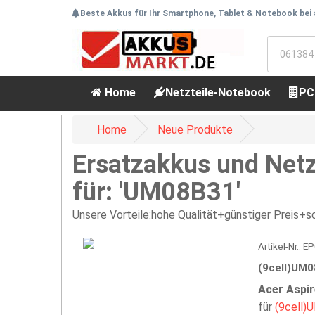
Beste Akkus für Ihr Smartphone, Tablet & Notebook bei
Home
Netzteile-Notebook
PC
Home
Neue Produkte
Ersatzakkus und Netz
für: 'UM08B31'
Unsere Vorteile:hohe Qualität+günstiger Preis+sc
Artikel-Nr.:
(9cell)UM
Acer Aspi
für
(9cell