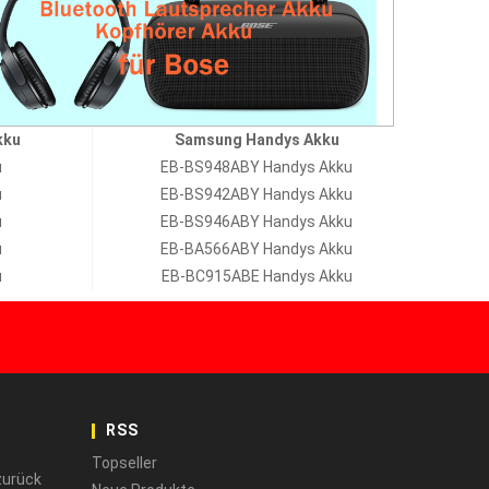
kku
Samsung Handys Akku
u
EB-BS948ABY Handys Akku
u
EB-BS942ABY Handys Akku
u
EB-BS946ABY Handys Akku
u
EB-BA566ABY Handys Akku
u
EB-BC915ABE Handys Akku
RSS
Topseller
zurück