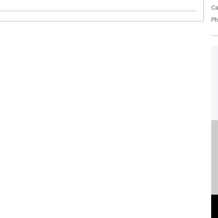
Ca
Ph