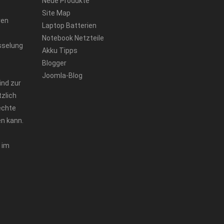
Neue Produkte
Site Map
ren
Laptop Batterien
Notebook Netzteile
sselung
Akku Tipps
Blogger
Joomla-Blog
ind zur
zlich
echte
n kann.
 im