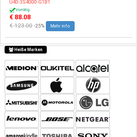
U40-3S4000-G1B1
Vorrätig
€ 88.08
€ 123.00
-25%
Mehr info
Heiße Marken