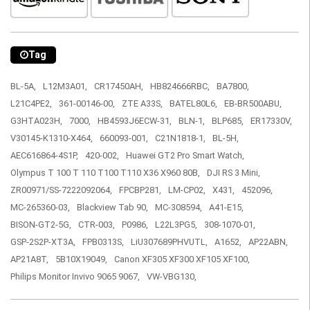
Tag
BL-5A,
L12M3A01,
CR17450AH,
HB824666RBC,
BA7800,
L21C4PE2,
361-00146-00,
ZTE A33S,
BATEL80L6,
EB-BR500ABU,
G3HTA023H,
7000,
HB4593J6ECW-31,
BLN-1,
BLP685,
ER17330V,
V30145-K1310-X464,
660093-001,
C21N1818-1,
BL-5H,
AEC616864-4S1P,
420-002,
Huawei GT2 Pro Smart Watch,
Olympus T 100 T 110 T100 T110 X36 X960 80B,
DJI RS 3 Mini,
ZR00971/SS-7222092064,
FPCBP281,
LM-CP02,
X431,
452096,
MC-265360-03,
Blackview Tab 90,
MC-308594,
A41-E15,
BISON-GT2-5G,
CTR-003,
P0986,
L22L3PG5,
308-1070-01,
GSP-2S2P-XT3A,
FPB0313S,
LiU307689PHVUTL,
A1652,
AP22ABN,
AP21A8T,
5B10X19049,
Canon XF305 XF300 XF105 XF100,
Philips Monitor Invivo 9065 9067,
VW-VBG130,