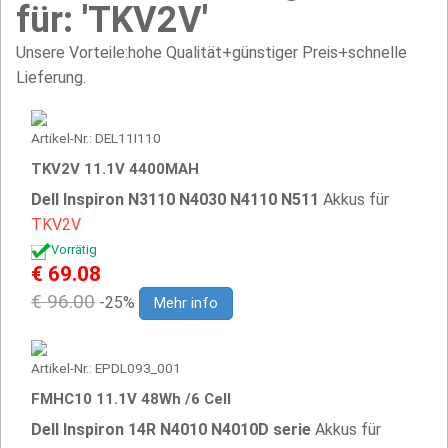
für: 'TKV2V'
Unsere Vorteile:hohe Qualität+günstiger Preis+schnelle
Lieferung.
Artikel-Nr.: DEL11I110
TKV2V 11.1V 4400MAH
Dell Inspiron N3110 N4030 N4110 N511
Akkus für
TKV2V
Vorrätig
€ 69.08
€ 96.00
-25%
Mehr info
Artikel-Nr.: EPDL093_001
FMHC10 11.1V 48Wh /6 Cell
Dell Inspiron 14R N4010 N4010D serie
Akkus für