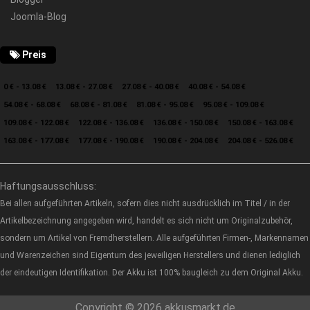
Joomla-Blog
Preis
0 € - 13.08 €
13.08 € - 27.08 €
27.08 € - 40.08 €
40.08 € - 54.08 €
54.08 € - 68.08 €
68.08 € - 81.08 €
81.08 € - 95.08 €
95.08 € - 109.08 €
109.08 € - 122.08 €
122.08 € - 136.08 €
136.08 € - 150.08 €
150.08 € - 163.08 €
163.08 € - 177.08 €
177.08 € - 190.08 €
190.08 € - 204.08 €
204.08 € - 526.08 €
Haftungsausschluss:
Bei allen aufgeführten Artikeln, sofern dies nicht ausdrücklich im Titel / in der
Artikelbezeichnung angegeben wird, handelt es sich nicht um Originalzubehör,
sondern um Artikel von Fremdherstellern. Alle aufgeführten Firmen-, Markennamen
und Warenzeichen sind Eigentum des jeweiligen Herstellers und dienen lediglich
der eindeutigen Identifikation. Der Akku ist 100% baugleich zu dem Original Akku.
Copyright © 2026 akkusmarkt.de