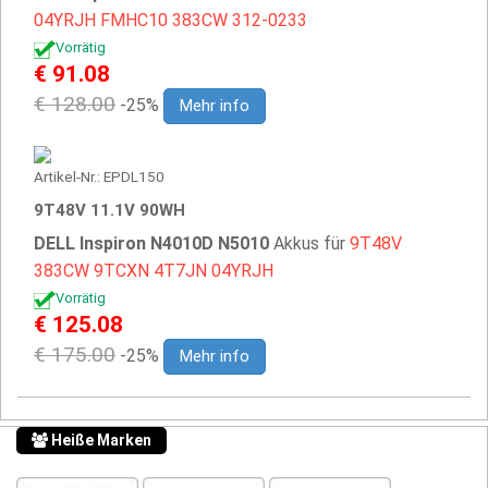
04YRJH
FMHC10
383CW
312-0233
Vorrätig
€ 91.08
€ 128.00
-25%
Mehr info
Artikel-Nr.: EPDL150
9T48V 11.1V 90WH
DELL Inspiron N4010D N5010
Akkus für
9T48V
383CW
9TCXN
4T7JN
04YRJH
Vorrätig
€ 125.08
€ 175.00
-25%
Mehr info
Heiße Marken