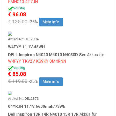
FMHC10
4T7JN
Vorrätig
€ 96.08
€ 135.00
-25%
Mehr info
Artikel-Nr.: DEL2394
W4FYY 11.1V 48WH
DELL Inspiron N4020 M4010 N4030D Ser
Akkus für
W4FYY
TKV2V
KG9KY
0M4RNN
Vorrätig
€ 85.08
€ 119.00
-25%
Mehr info
Artikel-Nr.: DEL2373
04YRJH 11.1V 6600mah/73Wh
Dell Inspiron 13R 14R N4010 15R 17R
Akkus für