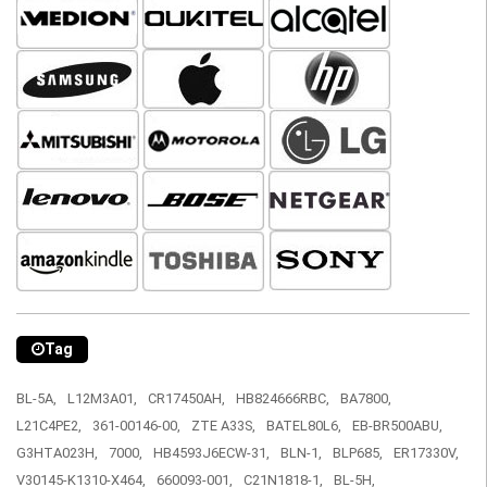
Tag
BL-5A,
L12M3A01,
CR17450AH,
HB824666RBC,
BA7800,
L21C4PE2,
361-00146-00,
ZTE A33S,
BATEL80L6,
EB-BR500ABU,
G3HTA023H,
7000,
HB4593J6ECW-31,
BLN-1,
BLP685,
ER17330V,
V30145-K1310-X464,
660093-001,
C21N1818-1,
BL-5H,