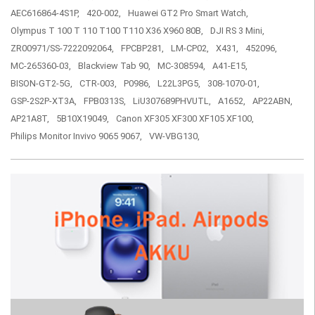
AEC616864-4S1P,
420-002,
Huawei GT2 Pro Smart Watch,
Olympus T 100 T 110 T100 T110 X36 X960 80B,
DJI RS 3 Mini,
ZR00971/SS-7222092064,
FPCBP281,
LM-CP02,
X431,
452096,
MC-265360-03,
Blackview Tab 90,
MC-308594,
A41-E15,
BISON-GT2-5G,
CTR-003,
P0986,
L22L3PG5,
308-1070-01,
GSP-2S2P-XT3A,
FPB0313S,
LiU307689PHVUTL,
A1652,
AP22ABN,
AP21A8T,
5B10X19049,
Canon XF305 XF300 XF105 XF100,
Philips Monitor Invivo 9065 9067,
VW-VBG130,