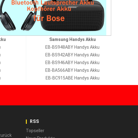
kku
Samsung Handys Akku
u
EB-BS948ABY Handys Akku
u
EB-BS942ABY Handys Akku
u
EB-BS946ABY Handys Akku
u
EB-BA566ABY Handys Akku
u
EB-BC915ABE Handys Akku
RSS
Topseller
zurück