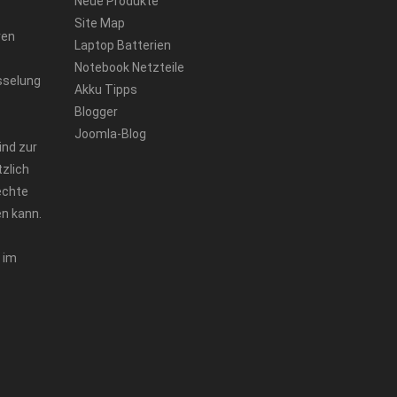
Neue Produkte
Site Map
ren
Laptop Batterien
Notebook Netzteile
sselung
Akku Tipps
Blogger
Joomla-Blog
ind zur
zlich
echte
n kann.
 im