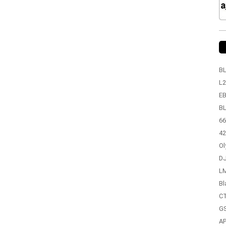
BL
L2
EB
BL
66
42
Ol
DJ
LM
Bl
CT
GS
A