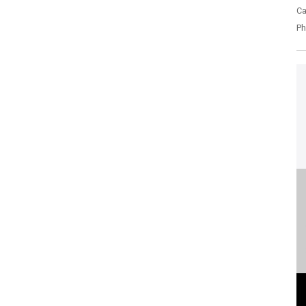
Ca
Ph