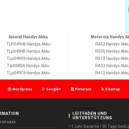
Alcatel Handys Akku
Motorola Handys A
TLP049HB Handys Akku
RA52 Handys Akk
TLp049HB Handys Akku
RS35 Handys Akk
TLp049G9 Handys Akku
RS13 Handys Akk
Tlp058DA Handys Akku
RA33 Handys Akk
TLp049C9 Handys Akku
RA12 Handys Akk
Wordpress
Google+
Pinterest
Sitemap
RMATION
LEITFADEN UND
UNTERSTÜTZUNG
TSPHÄRE
• 1 Jahr Garantie ! 30 Tage Geld-