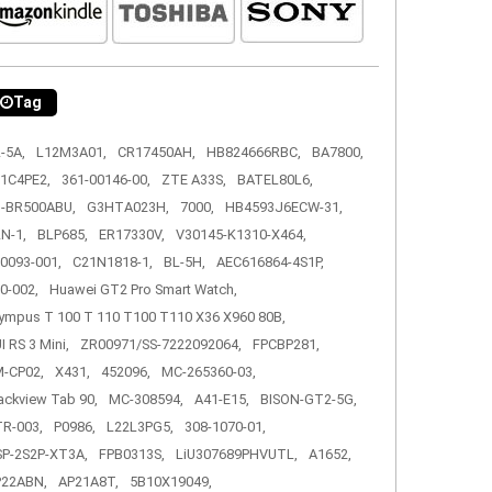
Tag
-5A,
L12M3A01,
CR17450AH,
HB824666RBC,
BA7800,
1C4PE2,
361-00146-00,
ZTE A33S,
BATEL80L6,
-BR500ABU,
G3HTA023H,
7000,
HB4593J6ECW-31,
N-1,
BLP685,
ER17330V,
V30145-K1310-X464,
0093-001,
C21N1818-1,
BL-5H,
AEC616864-4S1P,
0-002,
Huawei GT2 Pro Smart Watch,
ympus T 100 T 110 T100 T110 X36 X960 80B,
I RS 3 Mini,
ZR00971/SS-7222092064,
FPCBP281,
-CP02,
X431,
452096,
MC-265360-03,
ackview Tab 90,
MC-308594,
A41-E15,
BISON-GT2-5G,
R-003,
P0986,
L22L3PG5,
308-1070-01,
P-2S2P-XT3A,
FPB0313S,
LiU307689PHVUTL,
A1652,
P22ABN,
AP21A8T,
5B10X19049,