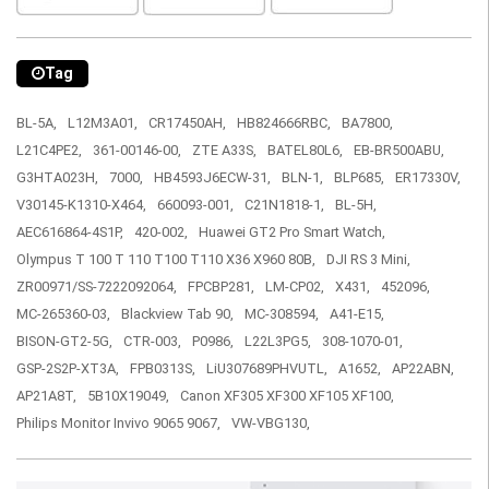
Tag
BL-5A,
L12M3A01,
CR17450AH,
HB824666RBC,
BA7800,
L21C4PE2,
361-00146-00,
ZTE A33S,
BATEL80L6,
EB-BR500ABU,
G3HTA023H,
7000,
HB4593J6ECW-31,
BLN-1,
BLP685,
ER17330V,
V30145-K1310-X464,
660093-001,
C21N1818-1,
BL-5H,
AEC616864-4S1P,
420-002,
Huawei GT2 Pro Smart Watch,
Olympus T 100 T 110 T100 T110 X36 X960 80B,
DJI RS 3 Mini,
ZR00971/SS-7222092064,
FPCBP281,
LM-CP02,
X431,
452096,
MC-265360-03,
Blackview Tab 90,
MC-308594,
A41-E15,
BISON-GT2-5G,
CTR-003,
P0986,
L22L3PG5,
308-1070-01,
GSP-2S2P-XT3A,
FPB0313S,
LiU307689PHVUTL,
A1652,
AP22ABN,
AP21A8T,
5B10X19049,
Canon XF305 XF300 XF105 XF100,
Philips Monitor Invivo 9065 9067,
VW-VBG130,