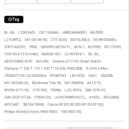
Tag
BL-5A,
L12M3A01,
CR17450AH,
HB824666RBC,
BA7800,
L21C4PE2,
361-00146-00,
ZTE A33S,
BATEL80L6,
EB-BR500ABU,
G3HTA023H,
7000,
HB4593J6ECW-31,
BLN-1,
BLP685,
ER17330V,
V30145-K1310-X464,
660093-001,
C21N1818-1,
BL-5H,
AEC616864-4S1P,
420-002,
Huawei GT2 Pro Smart Watch,
Olympus T 100 T 110 T100 T110 X36 X960 80B,
DJI RS 3 Mini,
ZR00971/SS-7222092064,
FPCBP281,
LM-CP02,
X431,
452096,
MC-265360-03,
Blackview Tab 90,
MC-308594,
A41-E15,
BISON-GT2-5G,
CTR-003,
P0986,
L22L3PG5,
308-1070-01,
GSP-2S2P-XT3A,
FPB0313S,
LiU307689PHVUTL,
A1652,
AP22ABN,
AP21A8T,
5B10X19049,
Canon XF305 XF300 XF105 XF100,
Philips Monitor Invivo 9065 9067,
VW-VBG130,