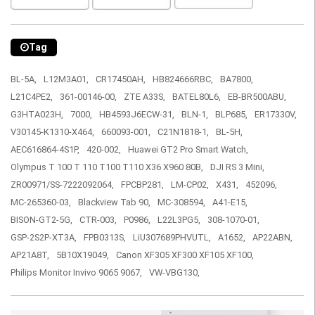
Tag
BL-5A,
L12M3A01,
CR17450AH,
HB824666RBC,
BA7800,
L21C4PE2,
361-00146-00,
ZTE A33S,
BATEL80L6,
EB-BR500ABU,
G3HTA023H,
7000,
HB4593J6ECW-31,
BLN-1,
BLP685,
ER17330V,
V30145-K1310-X464,
660093-001,
C21N1818-1,
BL-5H,
AEC616864-4S1P,
420-002,
Huawei GT2 Pro Smart Watch,
Olympus T 100 T 110 T100 T110 X36 X960 80B,
DJI RS 3 Mini,
ZR00971/SS-7222092064,
FPCBP281,
LM-CP02,
X431,
452096,
MC-265360-03,
Blackview Tab 90,
MC-308594,
A41-E15,
BISON-GT2-5G,
CTR-003,
P0986,
L22L3PG5,
308-1070-01,
GSP-2S2P-XT3A,
FPB0313S,
LiU307689PHVUTL,
A1652,
AP22ABN,
AP21A8T,
5B10X19049,
Canon XF305 XF300 XF105 XF100,
Philips Monitor Invivo 9065 9067,
VW-VBG130,