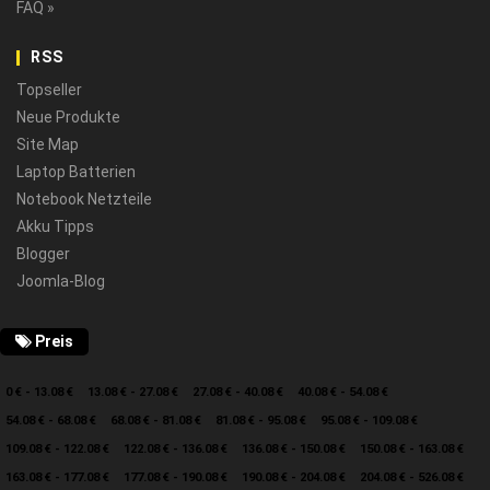
FAQ »
RSS
Topseller
Neue Produkte
Site Map
Laptop Batterien
Notebook Netzteile
Akku Tipps
Blogger
Joomla-Blog
Preis
0 € - 13.08 €
13.08 € - 27.08 €
27.08 € - 40.08 €
40.08 € - 54.08 €
54.08 € - 68.08 €
68.08 € - 81.08 €
81.08 € - 95.08 €
95.08 € - 109.08 €
109.08 € - 122.08 €
122.08 € - 136.08 €
136.08 € - 150.08 €
150.08 € - 163.08 €
163.08 € - 177.08 €
177.08 € - 190.08 €
190.08 € - 204.08 €
204.08 € - 526.08 €