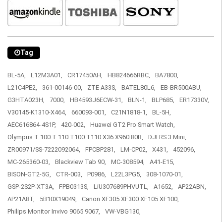
Tag
BL-5A,
L12M3A01,
CR17450AH,
HB824666RBC,
BA7800,
L21C4PE2,
361-00146-00,
ZTE A33S,
BATEL80L6,
EB-BR500ABU,
G3HTA023H,
7000,
HB4593J6ECW-31,
BLN-1,
BLP685,
ER17330V,
V30145-K1310-X464,
660093-001,
C21N1818-1,
BL-5H,
AEC616864-4S1P,
420-002,
Huawei GT2 Pro Smart Watch,
Olympus T 100 T 110 T100 T110 X36 X960 80B,
DJI RS 3 Mini,
ZR00971/SS-7222092064,
FPCBP281,
LM-CP02,
X431,
452096,
MC-265360-03,
Blackview Tab 90,
MC-308594,
A41-E15,
BISON-GT2-5G,
CTR-003,
P0986,
L22L3PG5,
308-1070-01,
GSP-2S2P-XT3A,
FPB0313S,
LiU307689PHVUTL,
A1652,
AP22ABN,
AP21A8T,
5B10X19049,
Canon XF305 XF300 XF105 XF100,
Philips Monitor Invivo 9065 9067,
VW-VBG130,