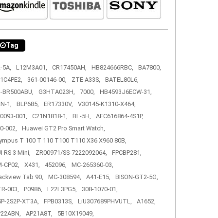
Tag
-5A,
L12M3A01,
CR17450AH,
HB824666RBC,
BA7800,
1C4PE2,
361-00146-00,
ZTE A33S,
BATEL80L6,
-BR500ABU,
G3HTA023H,
7000,
HB4593J6ECW-31,
N-1,
BLP685,
ER17330V,
V30145-K1310-X464,
0093-001,
C21N1818-1,
BL-5H,
AEC616864-4S1P,
0-002,
Huawei GT2 Pro Smart Watch,
ympus T 100 T 110 T100 T110 X36 X960 80B,
I RS 3 Mini,
ZR00971/SS-7222092064,
FPCBP281,
-CP02,
X431,
452096,
MC-265360-03,
ackview Tab 90,
MC-308594,
A41-E15,
BISON-GT2-5G,
R-003,
P0986,
L22L3PG5,
308-1070-01,
P-2S2P-XT3A,
FPB0313S,
LiU307689PHVUTL,
A1652,
P22ABN,
AP21A8T,
5B10X19049,