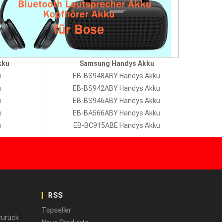
kku
Samsung Handys Akku
u
EB-BS948ABY Handys Akku
u
EB-BS942ABY Handys Akku
u
EB-BS946ABY Handys Akku
u
EB-BA566ABY Handys Akku
u
EB-BC915ABE Handys Akku
RSS
Topseller
zurück