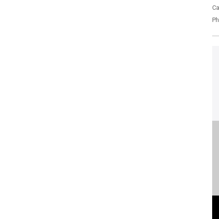
Ca
Ph