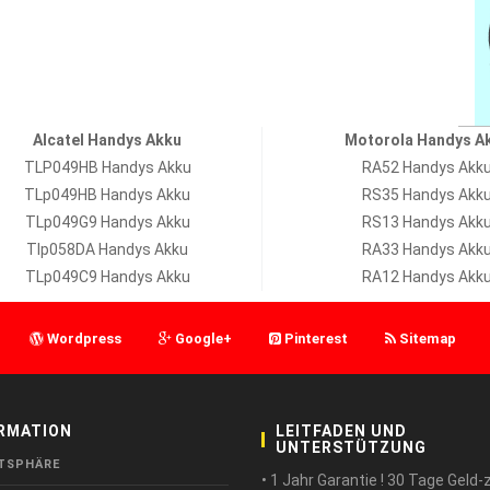
Alcatel Handys Akku
Motorola Handys A
TLP049HB Handys Akku
RA52 Handys Akk
TLp049HB Handys Akku
RS35 Handys Akk
TLp049G9 Handys Akku
RS13 Handys Akk
Tlp058DA Handys Akku
RA33 Handys Akk
TLp049C9 Handys Akku
RA12 Handys Akk
Wordpress
Google+
Pinterest
Sitemap
RMATION
LEITFADEN UND
UNTERSTÜTZUNG
TSPHÄRE
• 1 Jahr Garantie ! 30 Tage Geld-