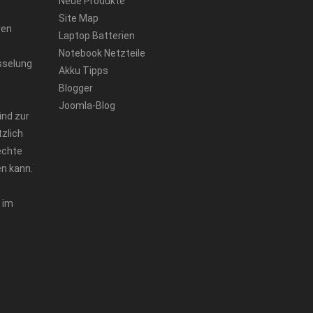
Neue Produkte
Site Map
ren
Laptop Batterien
Notebook Netzteile
sselung
Akku Tipps
Blogger
Joomla-Blog
ind zur
zlich
echte
n kann.
 im