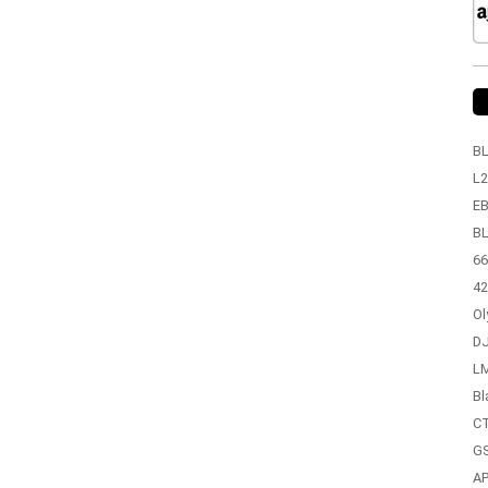
BL
L2
EB
BL
66
42
Ol
DJ
LM
Bl
CT
GS
A