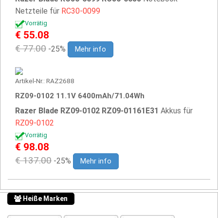
Netzteile für
RC30-0099
Vorrätig
€ 55.08
€ 77.00
-25%
Mehr info
Artikel-Nr.: RAZ2688
RZ09-0102 11.1V 6400mAh/71.04Wh
Razer Blade RZ09-0102 RZ09-01161E31
Akkus für
RZ09-0102
Vorrätig
€ 98.08
€ 137.00
-25%
Mehr info
Heiße Marken