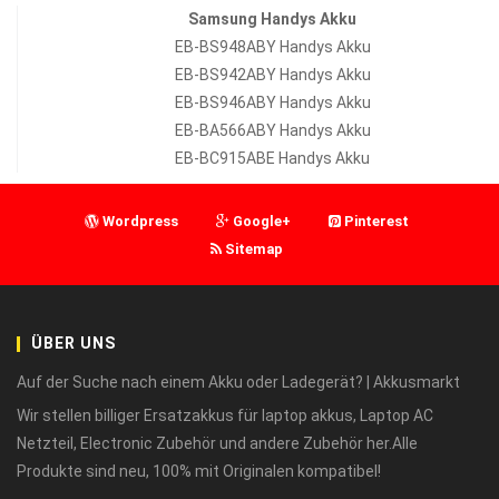
Samsung Handys Akku
EB-BS948ABY Handys Akku
EB-BS942ABY Handys Akku
EB-BS946ABY Handys Akku
EB-BA566ABY Handys Akku
EB-BC915ABE Handys Akku
Wordpress
Google+
Pinterest
Sitemap
ÜBER UNS
Auf der Suche nach einem Akku oder Ladegerät? | Akkusmarkt
Wir stellen billiger Ersatzakkus für laptop akkus, Laptop AC
Netzteil, Electronic Zubehör und andere Zubehör her.Alle
Produkte sind neu, 100% mit Originalen kompatibel!