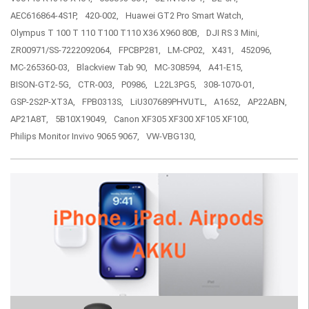
AEC616864-4S1P,
420-002,
Huawei GT2 Pro Smart Watch,
Olympus T 100 T 110 T100 T110 X36 X960 80B,
DJI RS 3 Mini,
ZR00971/SS-7222092064,
FPCBP281,
LM-CP02,
X431,
452096,
MC-265360-03,
Blackview Tab 90,
MC-308594,
A41-E15,
BISON-GT2-5G,
CTR-003,
P0986,
L22L3PG5,
308-1070-01,
GSP-2S2P-XT3A,
FPB0313S,
LiU307689PHVUTL,
A1652,
AP22ABN,
AP21A8T,
5B10X19049,
Canon XF305 XF300 XF105 XF100,
Philips Monitor Invivo 9065 9067,
VW-VBG130,