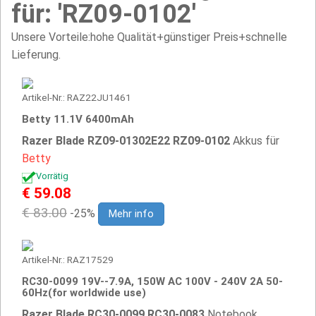
für: 'RZ09-0102'
Unsere Vorteile:hohe Qualität+günstiger Preis+schnelle
Lieferung.
Artikel-Nr.: RAZ22JU1461
Betty 11.1V 6400mAh
Razer Blade RZ09-01302E22 RZ09-0102
Akkus für
Betty
Vorrätig
€ 59.08
€ 83.00
-25%
Mehr info
Artikel-Nr.: RAZ17529
RC30-0099 19V--7.9A, 150W AC 100V - 240V 2A 50-
60Hz(for worldwide use)
Razer Blade RC30-0099 RC30-0083
Notebook