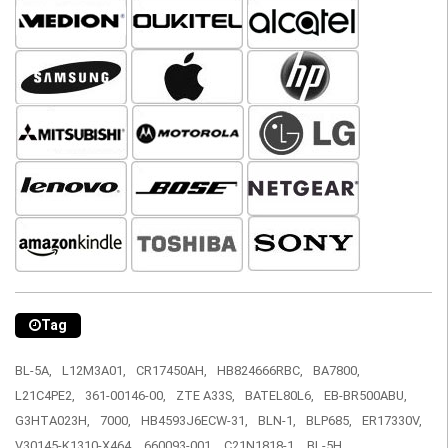
Tag
BL-5A,
L12M3A01,
CR17450AH,
HB824666RBC,
BA7800,
L21C4PE2,
361-00146-00,
ZTE A33S,
BATEL80L6,
EB-BR500ABU,
G3HTA023H,
7000,
HB4593J6ECW-31,
BLN-1,
BLP685,
ER17330V,
V30145-K1310-X464,
660093-001,
C21N1818-1,
BL-5H,