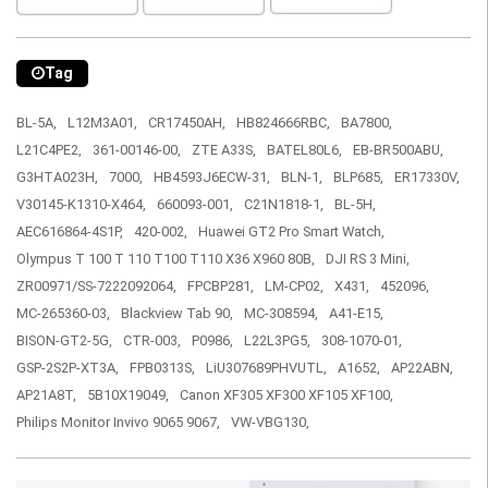
Tag
BL-5A,
L12M3A01,
CR17450AH,
HB824666RBC,
BA7800,
L21C4PE2,
361-00146-00,
ZTE A33S,
BATEL80L6,
EB-BR500ABU,
G3HTA023H,
7000,
HB4593J6ECW-31,
BLN-1,
BLP685,
ER17330V,
V30145-K1310-X464,
660093-001,
C21N1818-1,
BL-5H,
AEC616864-4S1P,
420-002,
Huawei GT2 Pro Smart Watch,
Olympus T 100 T 110 T100 T110 X36 X960 80B,
DJI RS 3 Mini,
ZR00971/SS-7222092064,
FPCBP281,
LM-CP02,
X431,
452096,
MC-265360-03,
Blackview Tab 90,
MC-308594,
A41-E15,
BISON-GT2-5G,
CTR-003,
P0986,
L22L3PG5,
308-1070-01,
GSP-2S2P-XT3A,
FPB0313S,
LiU307689PHVUTL,
A1652,
AP22ABN,
AP21A8T,
5B10X19049,
Canon XF305 XF300 XF105 XF100,
Philips Monitor Invivo 9065 9067,
VW-VBG130,