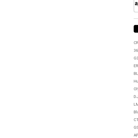
C
36
G
ER
BL
Hu
Ol
DJ
LM
Bl
CT
GS
A