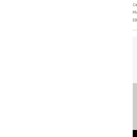
Ca
Ph
EB