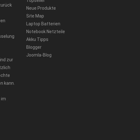
Topseller
zurück
Neue Produkte
Site Map
ren
Laptop Batterien
Notebook Netzteile
sselung
Akku Tipps
Blogger
Joomla-Blog
ind zur
zlich
echte
n kann.
 im