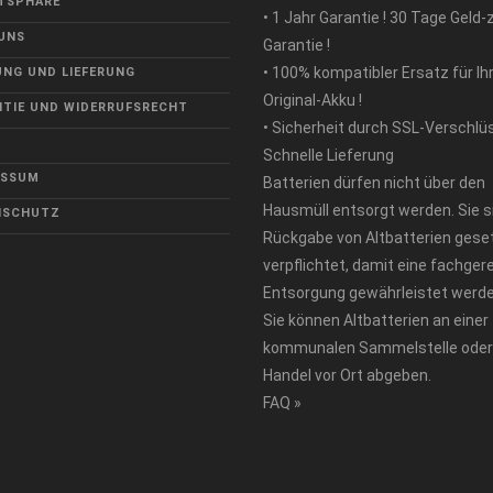
TSPHÄRE
• 1 Jahr Garantie ! 30 Tage Geld-
UNS
Garantie !
• 100% kompatibler Ersatz für Ih
NG UND LIEFERUNG
Original-Akku !
TIE UND WIDERRUFSRECHT
• Sicherheit durch SSL-Verschlü
Schnelle Lieferung
ESSUM
Batterien dürfen nicht über den
Hausmüll entsorgt werden. Sie s
NSCHUTZ
Rückgabe von Altbatterien geset
verpflichtet, damit eine fachger
Entsorgung gewährleistet werde
Sie können Altbatterien an einer
kommunalen Sammelstelle oder
Handel vor Ort abgeben.
FAQ »