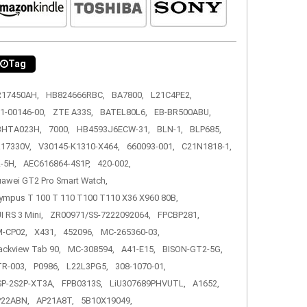
Tag
R17450AH,
HB824666RBC,
BA7800,
L21C4PE2,
1-00146-00,
ZTE A33S,
BATEL80L6,
EB-BR500ABU,
3HTA023H,
7000,
HB4593J6ECW-31,
BLN-1,
BLP685,
17330V,
V30145-K1310-X464,
660093-001,
C21N1818-1,
-5H,
AEC616864-4S1P,
420-002,
awei GT2 Pro Smart Watch,
ympus T 100 T 110 T100 T110 X36 X960 80B,
I RS 3 Mini,
ZR00971/SS-7222092064,
FPCBP281,
-CP02,
X431,
452096,
MC-265360-03,
ackview Tab 90,
MC-308594,
A41-E15,
BISON-GT2-5G,
R-003,
P0986,
L22L3PG5,
308-1070-01,
P-2S2P-XT3A,
FPB0313S,
LiU307689PHVUTL,
A1652,
P22ABN,
AP21A8T,
5B10X19049,