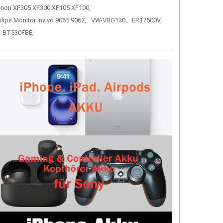
non XF305 XF300 XF105 XF100,
ilips Monitor Invivo 9065 9067,
VW-VBG130,
ER17500V,
-BT530FBE,