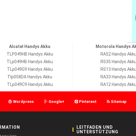
Alcatel Handys Akku
Motorola Handys A
TLP049HB Handys Akku
RA52 Handys Akk
TLp049HB Handys Akku
RS35 Handys Akk
TLp049G9 Handys Akku
RS13 Handys Akk
Tlp058DA Handys Akku
RA33 Handys Akk
TLp049C9 Handys Akku
RA12 Handys Akk
Wordpress
Google+
Pinterest
Sitemap
RMATION
LEITFADEN UND
UNTERSTÜTZUNG